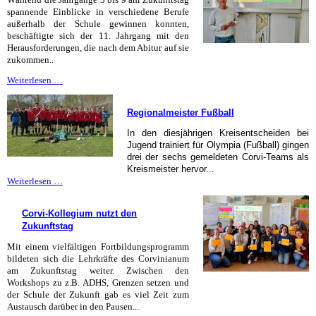
an
spannende Einblicke in verschiedene Berufe
der
außerhalb der Schule gewinnen konnten,
Börse
beschäftigte sich der 11. Jahrgang mit den
zu
Herausforderungen, die nach dem Abitur auf sie
handeln?
zukommen..
Fit
Weiterlesen …
für
den
Regionalmeister Fußball
Start
nach
In den diesjährigen Kreisentscheiden bei
dem
Jugend trainiert für Olympia (Fußball) gingen
Abitur
drei der sechs gemeldeten Corvi-Teams als
Kreismeister hervor...
Regionalmeister
Weiterlesen …
Fußball
Corvi-Kollegium nutzt den
Zukunftstag
Mit einem vielfältigen Fortbildungsprogramm
bildeten sich die Lehrkräfte des Corvinianum
am Zukunftstag weiter. Zwischen den
Workshops zu z.B. ADHS, Grenzen setzen und
der Schule der Zukunft gab es viel Zeit zum
Austausch darüber in den Pausen...