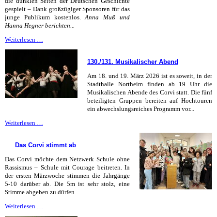
die dunklen Seiten der Deutschen Geschichte
gespielt – Dank großzügiger Sponsoren für das
junge Publikum kostenlos.
Anna Muß und
Hanna Hegner berichten...
Kostenloses
Weiterlesen …
Theater
für
130./131. Musikalischer Abend
1000
Schüler:innen
Am 18. und 19. März 2026 ist es soweit, in der
Stadthalle Northeim finden ab 19 Uhr die
Musikalischen Abende des Corvi statt. Die fünf
beteiligten Gruppen bereiten auf Hochtouren
ein abwechslungsreiches Programm vor...
130./131.
Weiterlesen …
Musikalischer
Abend
Das Corvi stimmt ab
Das Corvi möchte dem Netzwerk Schule ohne
Rassismus – Schule mit Courage beitreten. In
der ersten Märzwoche stimmen die Jahrgänge
5-10 darüber ab. Die 5m ist sehr stolz, eine
Stimme abgeben zu dürfen…
Das
Weiterlesen …
Corvi