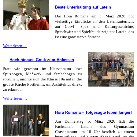
stimmt
Beste Unterhaltung auf Latein
ab
Die Hora Romana am 5. März 2026 bot
vielseitige Einblicke in den Lateinunterricht
am Corvi: Spaß und Kulturgeschichte,
Sprachwitz und Spielfreude zeigten: Latein, das
ist eine ganz starke Sprache...
Beste
Weiterlesen …
Unterhaltung
auf
Hoch hinaus: Gotik zum Anfassen
Latein
Statt wie gewohnt im Klassenraum über
Spitzbögen, Maßwerk und Strebebögen zu
sprechen, machte sich die Klasse 10a auf in die
größte Kirche Northeims, um Architektur direkt
zu erkunden...
Hoch
Weiterlesen …
hinaus:
Gotik
Hora Romana – Totgesagte leben länger!
zum
Anfassen
Am Donnerstag, 5. März 2026 lädt die
Fachschaft Latein des Gymnasium
Corvinianum um 18 Uhr herzlich zu einem
kurzweiligen und bunten Abend rund um die