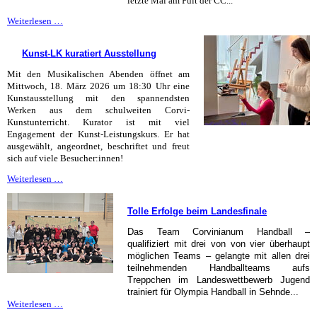
letzte Mal am Pult der CC...
Mit
Weiterlesen …
Pauken
und
Kunst-LK kuratiert Ausstellung
Trompeten
Mit den Musikalischen Abenden öffnet am
Mittwoch, 18. März 2026 um 18:30 Uhr eine
Kunstausstellung mit den spannendsten
Werken aus dem schulweiten Corvi-
Kunstunterricht. Kurator ist mit viel
Engagement der Kunst-Leistungskurs. Er hat
ausgewählt, angeordnet, beschriftet und freut
sich auf viele Besucher:innen!
Kunst-
Weiterlesen …
LK
kuratiert
Tolle Erfolge beim Landesfinale
Ausstellung
Das Team Corvinianum Handball –
qualifiziert mit drei von von vier überhaupt
möglichen Teams – gelangte mit allen drei
teilnehmenden Handballteams aufs
Treppchen im Landeswettbewerb Jugend
trainiert für Olympia Handball in Sehnde...
Tolle
Weiterlesen …
Erfolge