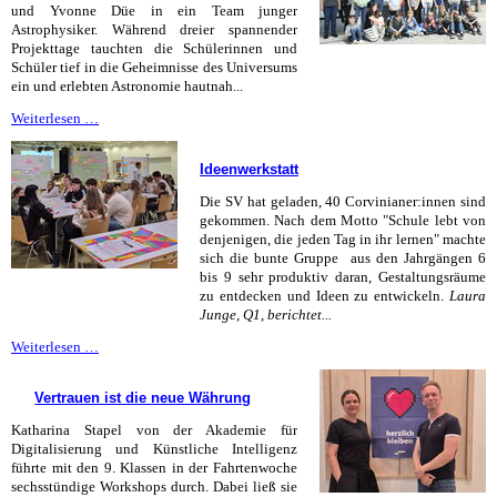
und Yvonne Düe in ein Team junger
Astrophysiker. Während dreier spannender
Projekttage tauchten die Schülerinnen und
Schüler tief in die Geheimnisse des Universums
ein und erlebten Astronomie hautnah...
Gibt
Weiterlesen …
es
Aliens?
Ideenwerkstatt
Die
5d
Die SV hat geladen, 40 Corvinianer:innen sind
checkt
gekommen. Nach dem Motto "Schule lebt von
das
denjenigen, die jeden Tag in ihr lernen" machte
Sonnensystem!
sich die bunte Gruppe aus den Jahrgängen 6
bis 9 sehr produktiv daran, Gestaltungsräume
zu entdecken und Ideen zu entwickeln.
Laura
Junge, Q1, berichtet...
Ideenwerkstatt
Weiterlesen …
Vertrauen ist die neue Währung
Katharina Stapel von der Akademie für
Digitalisierung und Künstliche Intelligenz
führte mit den 9. Klassen in der Fahrtenwoche
sechsstündige Workshops durch. Dabei ließ sie