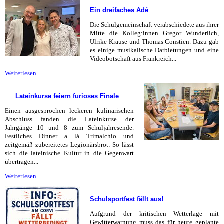
Ein dreifaches Adé
Die Schulgemeinschaft verabschiedete aus ihrer
Mitte die Kolleg:innen Gregor Wunderlich,
Ulrike Krause und Thomas Constien. Dazu gab
es einige musikalische Darbietungen und eine
Videobotschaft aus Frankreich...
Ein
Weiterlesen …
dreifaches
Adé
Lateinkurse feiern furioses Finale
Einen ausgesprochen leckeren kulinarischen
Abschluss fanden die Lateinkurse der
Jahrgänge 10 und 8 zum Schuljahresende.
Festliches Dinner a lá Trimalchio und
zeitgemäß zubereitetes Legionärsbrot: So lässt
sich die lateinische Kultur in die Gegenwart
übertragen...
Lateinkurse
Weiterlesen …
feiern
furioses
Schulsportfest fällt aus!
Finale
Aufgrund der kritischen Wetterlage mit
Gewitterwarnung muss das für heute geplante