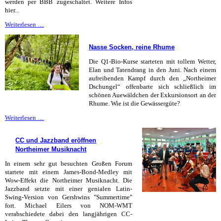
werden per BBB zugeschaltet. Weitere Infos
hier...
Das
Weiterlesen …
Corvi
wird
Nasse Socken, reine Rhume
Mitglied
Die Q1-Bio-Kurse starteten mit tollem Wetter,
Elan und Tatendrang in den Juni. Nach einem
aufreibenden Kampf durch den „Northeimer
Dschungel“ offenbarte sich schließlich im
schönen Auewäldchen der Exkursionsort an der
Rhume. Wie ist die Gewässergüte?
Nasse
Weiterlesen …
Socken,
reine
CC und Jazzband eröffnen
Rhume
Northeimer Musiknacht
In einem sehr gut besuchten Großen Forum
startete mit einem James-Bond-Medley mit
Wow-Effekt die Northeimer Musiknacht. Die
Jazzband setzte mit einer genialen Latin-
Swing-Version von Gershwins "Summertime"
fort. Michael Eilers von NOM-WMT
verabschiedete dabei den langjährigen CC-