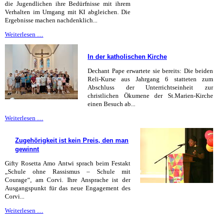
die Jugendlichen ihre Bedürfnisse mit ihrem
Verhalten im Umgang mit KI abgleichen. Die
Ergebnisse machen nachdenklich...
Vertrauen
Weiterlesen …
ist
die
In der katholischen Kirche
neue
Währung
Dechant Pape erwartete sie bereits: Die beiden
Reli-Kurse aus Jahrgang 6 statteten zum
Abschluss der Unterrichtseinheit zur
christlichen Ökumene der St.Marien-Kirche
einen Besuch ab...
In
Weiterlesen …
der
katholischen
Zugehörigkeit ist kein Preis, den man
Kirche
gewinnt
Gifty Rosetta Amo Antwi sprach beim Festakt
„Schule ohne Rassismus – Schule mit
Courage“, am Corvi. Ihre Ansprache ist der
Ausgangspunkt für das neue Engagement des
Corvi...
Zugehörigkeit
Weiterlesen …