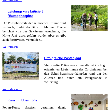
Weiterlesen …
sehe
mich
Leistungskurs kritisiert
–
Rhumephosphat
ich
sehe
Die Phosphatwerte der heimischen Rhume sind
dich!
zu hoch, findet der Bio-LK. Marlen Hümme
berichtet von der Gewässeruntersuchung, die
Mitte Juni durchgeführt wurde. Aber es gibt
auch Positives zu vermelden...
Leistungskurs
Weiterlesen …
kritisiert
Rhumephosphat
Erfolgreiche Postenjagd
Vier zweite Plätze erreichten die wirklich gut
orientierten Läufer:innen des Corvinianum bei
den Schul-Bezirkswettkämpfen rund um den
Allersee und durch ein Parkgelände in
Wolfsburg.
Erfolgreiche
Weiterlesen …
Postenjagd
Kunst in Übergröße
Popart-Kunst plastisch gestalten, damit