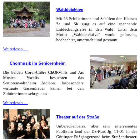
ist
kein
Walddetektive
Preis,
den
Mit 53 Schülerinnen und Schülern der Klassen
man
5a und 5b ging es auf eine spannende
gewinnt
Entdeckungsreise in den Wald. Unter dem
Motto „Walddetektive“ wurde geforscht,
beobachtet, untersucht und gestaunt.
Walddetektive
Weiterlesen …
Chormusik im Seniorenheim
Die beiden Corvi-Chöre ChORVInis und Ars
Musica Vocalis besuchten das
Seniorenwohnheim Ascleon. Insbesondere
vertraute Gassenhauer kamen bei den
Zuhörer:innen sehr gut an...
Chormusik
Weiterlesen …
im
Seniorenheim
Theater auf der Straße
Unberechenbares, aber sehr interessiertes
Publikum fand der DS-Kurs Jg. 11-01 in der
Göttinger Fußgängerzone beim Straßentheater.