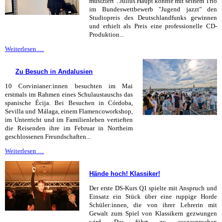
musiziert". Julius Haupt konnte mit seinem Trio
im Bundeswettbewerb "Jugend jazzt" den
Studiopreis des Deutschlandfunks gewinnen
und erhielt als Preis eine professionelle CD-
Produktion...
Spitzenleistungen
Weiterlesen …
bei
Jugend
Zu Besuch in Andalusien
musiziert
10 Corvinianer:innen besuchten im Mai
erstmals im Rahmen eines Schulaustauschs das
spanische Écija. Bei Besuchen in Córdoba,
Sevilla und Málaga, einem Flamencoworkshop,
im Unterricht und im Familienleben vertieften
die Reisenden ihre im Februar in Northeim
geschlossenen Freundschaften...
Zu
Weiterlesen …
Besuch
in
Hände hoch! Klassiker!
Andalusien
Der erste DS-Kurs Q1 spielte mit Anspruch und
Einsatz ein Stück über eine ruppige Horde
Schüler:innen, die von ihrer Lehrerin mit
Gewalt zum Spiel von Klassikern gezwungen
wird. Das führt zu ausgesprochen