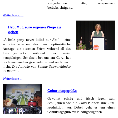
stattgefunden hatte, angemessen
berücksichtigen...
Abientlassung
Weiterlesen …
mit
Licht
Habt Mut, eure eigenen Wege zu
und
gehen
Schatten
„A little party never killed our Abi“ – eine
selbstironische und doch auch optimistische
Aussage, ein bisschen Feiern während all des
Leistungsdrucks während der meist
neunjährigen Schulzeit bei uns am Corvi hat
noch niemandem geschadet – und auch euch
nicht.
Die Abirede von Sabine Schwarzländer
im Wortlaut...
Habt
Weiterlesen …
Mut,
eure
Geburtstagsgrüße
eigenen
Wege
Gewohnt schräg und frisch legen zum
zu
Schuljahresende die Corvi-Puppets ihre Juni-
gehen
Produktion vor. Dabei geht es um einen
Geburtstagsgruß mit Niedrigseilgarten...