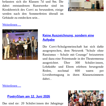
befassten sich die Klassen 7d und 9m. Die
dabei entstandenen Kunstwerke sind im
Kioskbereich des Corvi zu bewundern, einige
werden nach den Sommerferien überall im
Gebäude zu entdecken sein...
Kunst
Weiterlesen …
in
Übergröße
Keine Auszeichnung, sondern eine
Aufgabe
Die Corvi-Schulgemeinschaft hat sich dafür
ausgesprochen, dem Netzwerk "Schule ohne
Rassismus – Schule mit Courage" beizutreten
und dazu eine Feierstunde in der Theatermensa
ausgerichtet. Über 300 Schüler:innen,
Lehrkräfte und Eltern erlebten bewegende
Reden, nochmal 600 waren per
Liveübertragung in ihren Klassenzimmern
dabei...
Keine
Weiterlesen …
Auszeichnung,
sondern
PoetrySlam am 12. Juni 2026
eine
Aufgabe
Das sind sie: 20 Schüler:innen der Jahrgänge