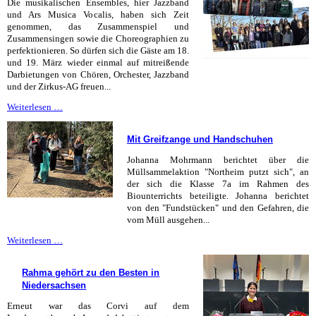
Die musikalischen Ensembles, hier Jazzband
Tür
und Ars Musica Vocalis, haben sich Zeit
am
genommen, das Zusammenspiel und
Corvi
Zusammensingen sowie die Choreographien zu
perfektionieren. So dürfen sich die Gäste am 18.
und 19. März wieder einmal auf mitreißende
Darbietungen von Chören, Orchester, Jazzband
und der Zirkus-AG freuen...
Bereit
Weiterlesen …
für
den
Mit Greifzange und Handschuhen
Musikalischen
Abend
Johanna Mohrmann berichtet über die
Müllsammelaktion "Northeim putzt sich", an
der sich die Klasse 7a im Rahmen des
Biounterrichts beteiligte. Johanna berichtet
von den "Fundstücken" und den Gefahren, die
vom Müll ausgehen...
Mit
Weiterlesen …
Greifzange
und
Rahma gehört zu den Besten in
Handschuhen
Niedersachsen
Erneut war das Corvi auf dem