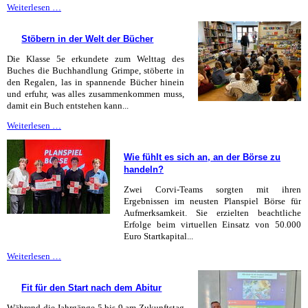
Fortbildung
Weiterlesen …
im
Kino
Stöbern in der Welt der Bücher
Die Klasse 5e erkundete zum Welttag des
Buches die Buchhandlung Grimpe, stöberte in
den Regalen, las in spannende Bücher hinein
und erfuhr, was alles zusammenkommen muss,
damit ein Buch entstehen kann...
Stöbern
Weiterlesen …
in
der
Wie fühlt es sich an, an der Börse zu
Welt
handeln?
der
Bücher
Zwei Corvi-Teams sorgten mit ihren
Ergebnissen im neusten Planspiel Börse für
Aufmerksamkeit. Sie erzielten beachtliche
Erfolge beim virtuellen Einsatz von 50.000
Euro Startkapital...
Wie
Weiterlesen …
fühlt
es
Fit für den Start nach dem Abitur
sich
an,
Während die Jahrgänge 5 bis 9 am Zukunftstag