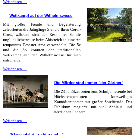
Geburtstagsgrüße
Weiterlesen …
Wettkampf auf der Wilhelmswiese
Mit großer Freude und Begeisterung
zelebrierten die Jahrgänge 5 und 6 ihren Corvi-
Cross, während sich der Rest ihrer Schule
unglücklicherweise beim Abistreich in eine Art
temporäres Desaster Area verwandelte. Die 5c
und die 6b konnten den traditionellen
Wettkampf auf der Wilhelmswiese für sich
entscheiden...
Wettkampf
Weiterlesen …
auf
der
Die Mörder sind immer "der Gärtner"
Wilhelmswiese
Die Zündhölzer boten zum Schuljahresende bei
Höchsttemperaturen kurzweiliges
Komödientheater mit großer Spielfreude. Das
Publikum reagierte mit viel Applaus und
herzlichen Lachern...
Die
Weiterlesen …
Mörder
sind
"Klassenfahrt - richtig geil..."