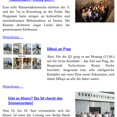
immer
"der
Eine tolle Klassenfahrtswoche erlebten die 7c
Gärtner"
und die 7m in Rotenburg an der Fulda. Das
Programm hatte einiges an kulturellen und
unterhaltsamen Höhepunkten zu bieten. Die
Klassen dichteten sogar Lieder über die
gemeinsamen Erlebnisse...
"Klassenfahrt
Weiterlesen …
-
richtig
Děkuji an Prag
geil..."
Ahoi. Für die Q1 ging es am Montag (15.06.)
auf die letzte Kursfahrt – das Ziel war Prag, die
Hauptstadt Tschechiens. Romy Fricke
berichtet: Insgesamt eine sehr erfolgreiche
Kursfahrt mit einer Prise neuer Erkenntnis, und
damit Děkuji an alle die dabei waren...
Děkuji
Weiterlesen …
an
Prag
Gibt es Aliens? Die 5d checkt das
Sonnensystem!
Vom 16. bis 18. Juni verwandelte sich die
Klasse 5d unter der Leitung von Stefan Hardt