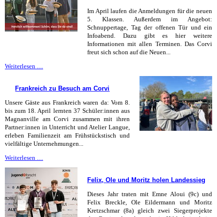
Im April laufen die Anmeldungen für die neuen
5. Klassen. Außerdem im Angebot:
Schnuppertage, Tag der offenen Tür und ein
Infoabend. Dazu gibt es hier weitere
Informationen mit allen Terminen. Das Corvi
freut sich schon auf die Neuen...
Informationen
Weiterlesen …
zur
Anmeldung
Frankreich zu Besuch am Corvi
der
neuen
Unsere Gäste aus Frankreich waren da: Vom 8.
fünften
bis zum 18. April lernten 37 Schüler:innen aus
Klassen
Magnanville am Corvi zusammen mit ihren
Partner:innen in Unterricht und Atelier Langue,
erleben Familienzeit am Frühstückstisch und
vielfältige Unternehmungen...
Frankreich
Weiterlesen …
zu
Besuch
Felix, Ole und Moritz holen Landessieg
am
Corvi
Dieses Jahr traten mit Emne Aloui (9c) und
Felix Breckle, Ole Eildermann und Moritz
Kretzschmar (8a) gleich zwei Siegerprojekte