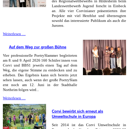
des Regionalwettbewerbs in Hildesheim beim
Landeswettbewerb Jugend forscht in Einbeck
an. Alle vier Corvinianer präsentierten ihre
Projekte mit viel Herzblut und überzeugten
sowohl das interessierte Publikum als auch die
Juroren.
Felix,
Weiterlesen …
Ole
und
Auf dem Weg zur großen Bühne
Moritz
holen
Vier professionelle PoetrySlammer begleiteten
Landessieg
am 8. und 9. April 2026 160 Schüler:innen von
Corvi und BBS1 jeweils einen Tag auf dem
Weg, die eigene Stimme zu entdecken und zu
erheben. Das Ergebnis kann sich bereits jetzt
sehen lassen, auch wenn der große PoetrySlam
erst noch am 12. Juni in der Stadthalle
Northeim folgen wird...
Auf
Weiterlesen …
dem
Weg
Corvi bewirbt sich erneut als
zur
Umweltschule in Europa
großen
Bühne
Seit 2014 ist das Corvi Umweltschule in