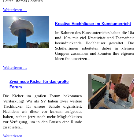
Leiter Thomas Constien.
CC
Weiterlesen …
und
Jazzband
Kreative Hochhäuser im Kunstunterricht
eröffnen
Northeimer
Im Rahmen des Kunstunterrichts haben die 10a
Musiknacht
und 10m mit viel Kreativität und Teamarbeit
beeindruckende Hochhäuser gestaltet. Die
Schüler:innen arbeiteten dabei in kleinen
Gruppen zusammen und konnten ihre eigenen
Ideen frei umsetzen...
Kreative
Weiterlesen …
Hochhäuser
im
Zwei neue Kicker für das große
Kunstunterricht
Forum
Die Kicker im großen Forum bekommen
Verstärkung! Wir als SV haben zwei weitere
Tischkicker für unsere Schule organisiert.
Nachdem wir diese vor kurzem aufgebaut
haben, stehen jetzt noch mehr Möglichkeiten
zur Verfügung, um in den Pausen eine Runde
zu spielen...
Zwei
Weiterlesen …