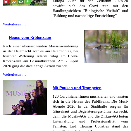
Europa. Auch für den Zeitraum 2026-28
bewirbt sich das Corvi nun mit den
Handlungsfeldern "Biologische Vielfalt" und
"Bildung und nachhaltige Entwicklung"...
Corvi
Weiterlesen …
bewirbt
sich
Neues vom Krötenzaun
erneut
als
Nach einer überraschenden Massenwanderung
Umweltschule
in der Osternacht war es am Ostermontag bei
in
feuchter Witterung relativ ruhig am Corvi-
Europa
Krötenzaun am Gesundbrunnen. Am 7. April
2026 ging die diesjährige Aktion zuende.
Neues
Weiterlesen …
vom
Krötenzaun
Mit Pauken und Trompeten
120 Corvinianer:innen musizierten und tanzten
sich in die Herzen des Publikums: Die Musi-
Abende 2026 in der Stadthalle sorgten für
Gänsehaut und Begeisterungsstürme. Zu recht,
denn die Musik-AGs und die Zirkus-AG boten
Unterhaltung und Professionalität vom
Feinsten. Und: Thomas Constien stand das