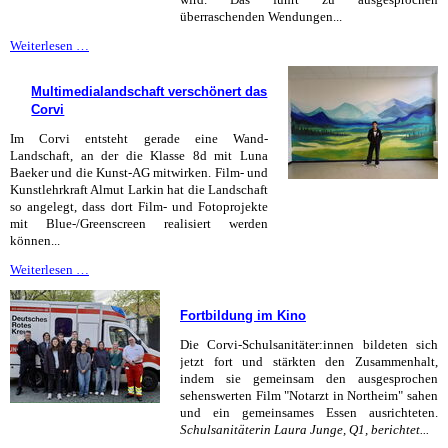
überraschenden Wendungen...
Hände
Weiterlesen …
hoch!
Klassiker!
Multimedialandschaft verschönert das
Corvi
Im Corvi entsteht gerade eine Wand-
Landschaft, an der die Klasse 8d mit Luna
Baeker und die Kunst-AG mitwirken. Film- und
Kunstlehrkraft Almut Larkin hat die Landschaft
so angelegt, dass dort Film- und Fotoprojekte
mit Blue-/Greenscreen realisiert werden
können...
Multimedialandschaft
Weiterlesen …
verschönert
das
Fortbildung im Kino
Corvi
Die Corvi-Schulsanitäter:innen bildeten sich
jetzt fort und stärkten den Zusammenhalt,
indem sie gemeinsam den ausgesprochen
sehenswerten Film "Notarzt in Northeim" sahen
und ein gemeinsames Essen ausrichteten.
Schulsanitäterin Laura Junge, Q1, berichtet...