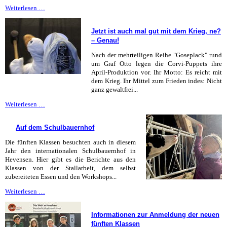
Corvi-
Weiterlesen …
Kollegium
nutzt
Jetzt ist auch mal gut mit dem Krieg, ne?
den
– Genau!
Zukunftstag
Nach der mehrteiligen Reihe "Goseplack" rund
um Graf Otto legen die Corvi-Puppets ihre
April-Produktion vor. Ihr Motto: Es reicht mit
dem Krieg. Ihr Mittel zum Frieden indes: Nicht
ganz gewaltfrei...
Jetzt
Weiterlesen …
ist
auch
Auf dem Schulbauernhof
mal
gut
Die fünften Klassen besuchten auch in diesem
mit
Jahr den internationalen Schulbauernhof in
dem
Hevensen. Hier gibt es die Berichte aus den
Krieg,
Klassen von der Stallarbeit, dem selbst
ne?
zubereiteten Essen und den Workshops...
–
Genau!
Auf
Weiterlesen …
dem
Schulbauernhof
Informationen zur Anmeldung der neuen
fünften Klassen