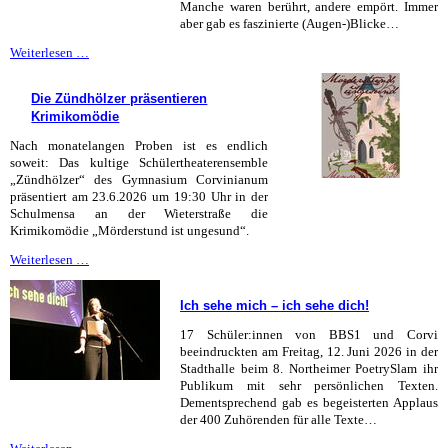
Manche waren berührt, andere empört. Immer
aber gab es faszinierte (Augen-)Blicke…
Theater
Weiterlesen …
auf
der
Die Zündhölzer präsentieren
Straße
Krimikomödie
Nach monatelangen Proben ist es endlich
soweit: Das kultige Schülertheaterensemble
„Zündhölzer“ des Gymnasium Corvinianum
präsentiert
am 23.6.2026 um 19:30 Uhr
in der
Schulmensa an der Wieterstraße die
Krimikomödie „Mörderstund ist ungesund“.
Die
Weiterlesen …
Zündhölzer
präsentieren
Ich sehe mich – ich sehe dich!
Krimikomödie
17 Schüler:innen von BBS1 und Corvi
beeindruckten am Freitag, 12. Juni 2026 in der
Stadthalle beim 8. Northeimer PoetrySlam ihr
Publikum mit sehr persönlichen Texten.
Dementsprechend gab es begeisterten Applaus
der 400 Zuhörenden für alle Texte…
Ich