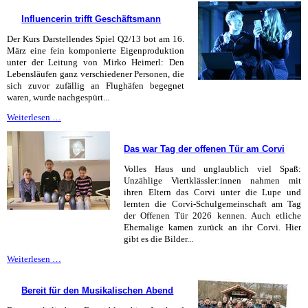
beim
Influencerin trifft Geschäftsmann
Landesfinale
Der Kurs Darstellendes Spiel Q2/13 bot am 16.
März eine fein komponierte Eigenproduktion
unter der Leitung von Mirko Heimerl: Den
Lebensläufen ganz verschiedener Personen, die
sich zuvor zufällig an Flughäfen begegnet
waren, wurde nachgespürt...
Influencerin
Weiterlesen …
trifft
Geschäftsmann
Das war Tag der offenen Tür am Corvi
Volles Haus und unglaublich viel Spaß:
Unzählige Viertklässler:innen nahmen mit
ihren Eltern das Corvi unter die Lupe und
lernten die Corvi-Schulgemeinschaft am Tag
der Offenen Tür 2026 kennen. Auch etliche
Ehemalige kamen zurück an ihr Corvi. Hier
gibt es die Bilder...
Das
Weiterlesen …
war
Tag
Bereit für den Musikalischen Abend
der
offenen