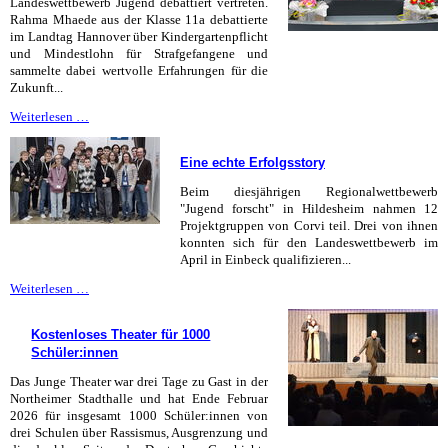
Landeswettbewerb Jugend debattiert vertreten.
Rahma Mhaede aus der Klasse 11a debattierte
im Landtag Hannover über Kindergartenpflicht
und Mindestlohn für Strafgefangene und
sammelte dabei wertvolle Erfahrungen für die
Zukunft...
Rahma
Weiterlesen …
gehört
zu
Eine echte Erfolgsstory
den
Besten
Beim diesjährigen Regionalwettbewerb
in
"Jugend forscht" in Hildesheim nahmen 12
Niedersachsen
Projektgruppen von Corvi teil. Drei von ihnen
konnten sich für den Landeswettbewerb im
April in Einbeck qualifizieren...
Eine
Weiterlesen …
echte
Erfolgsstory
Kostenloses Theater für 1000
Schüler:innen
Das Junge Theater war drei Tage zu Gast in der
Northeimer Stadthalle und hat Ende Februar
2026 für insgesamt 1000 Schüler:innen von
drei Schulen über Rassismus, Ausgrenzung und