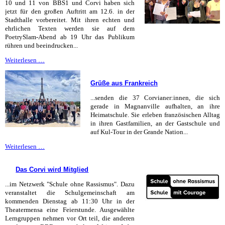
10 und 11 von BBS1 und Corvi haben sich
jetzt für den großen Auftritt am 12.6. in der
Stadthalle vorbereitet. Mit ihren echten und
ehrlichen Texten werden sie auf dem
PoetrySlam-Abend ab 19 Uhr das Publikum
rühren und beeindrucken...
PoetrySlam
Weiterlesen …
am
12.
Grüße aus Frankreich
Juni
2026
...senden die 37 Corvianer:innen, die sich
gerade in Magnanville aufhalten, an ihre
Heimatschule. Sie erleben französischen Alltag
in ihren Gastfamilien, an der Gastschule und
auf Kul-Tour in der Grande Nation...
Grüße
Weiterlesen …
aus
Frankreich
Das Corvi wird Mitglied
...im Netzwerk "Schule ohne Rassismus". Dazu
veranstaltet die Schulgemeinschaft am
kommenden Dienstag ab 11:30 Uhr in der
Theatermensa eine Feierstunde. Ausgewählte
Lerngruppen nehmen vor Ort teil, die anderen