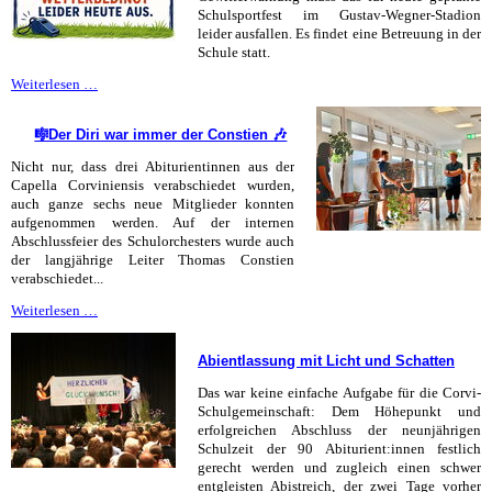
Schulsportfest im Gustav-Wegner-Stadion
leider ausfallen. Es findet eine Betreuung in der
Schule statt.
Schulsportfest
Weiterlesen …
fällt
aus!
🎼Der Diri war immer der Constien 🎶
Nicht nur, dass drei Abiturientinnen aus der
Capella Corviniensis verabschiedet wurden,
auch ganze sechs neue Mitglieder konnten
aufgenommen werden. Auf der internen
Abschlussfeier des Schulorchesters wurde auch
der langjährige Leiter Thomas Constien
verabschiedet...
🎼Der
Weiterlesen …
Diri
war
Abientlassung mit Licht und Schatten
immer
der
Das war keine einfache Aufgabe für die Corvi-
Constien
Schulgemeinschaft: Dem Höhepunkt und
🎶
erfolgreichen Abschluss der neunjährigen
Schulzeit der 90 Abiturient:innen festlich
gerecht werden und zugleich einen schwer
entgleisten Abistreich, der zwei Tage vorher