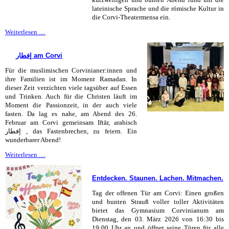
lateinische Sprache und die römische Kultur in
die Corvi-Theatermensa ein.
Hora
Weiterlesen …
Romana
–
‎إفطار am Corvi
Totgesagte
leben
Für die muslimischen Corvinianer:innen und
länger!
ihre Familien ist im Moment Ramadan. In
dieser Zeit verzichten viele tagsüber auf Essen
und Trinken. Auch für die Christen läuft im
Moment die Passionzeit, in der auch viele
fasten. Da lag es nahe, am Abend des 26.
Februar am Corvi gemeinsam Iftār, arabisch
إفطار , das Fastenbrechen, zu feiern. Ein
wunderbarer Abend!
Weiterlesen …
am
Corvi
Entdecken. Staunen. Lachen. Mitmachen.
Tag der offenen Tür am Corvi: Einen großen
und bunten Strauß voller toller Aktivitäten
bietet das Gymnasium Corvinianum am
Dienstag, den 03. März 2026 von 16:30 bis
19:00 Uhr an und öffnet seine Türen für alle