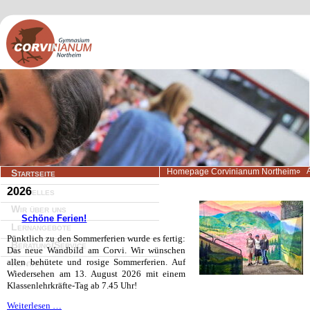
Navigation
Homepage Corvinianum Northeim
Startseite
überspringen
2026
Aktuelles
Wir über uns
Schöne Ferien!
Lernangebote
Pünktlich zu den Sommerferien wurde es fertig:
Beratung/Service
Das neue Wandbild am Corvi. Wir wünschen
allen behütete und rosige Sommerferien. Auf
Kontakt
Wiedersehen am 13. August 2026 mit einem
Klassenlehrkräfte-Tag ab 7.45 Uhr!
Schöne
Weiterlesen …