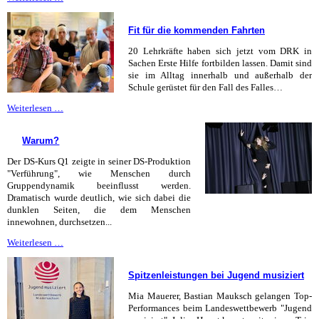
neue
Kicker
Fit für die kommenden Fahrten
für
das
20 Lehrkräfte haben sich jetzt vom DRK in
große
Sachen Erste Hilfe fortbilden lassen. Damit sind
Forum
sie im Alltag innerhalb und außerhalb der
Schule gerüstet für den Fall des Falles…
Fit
Weiterlesen …
für
die
Warum?
kommenden
Fahrten
Der DS-Kurs Q1 zeigte in seiner DS-Produktion
"Verführung", wie Menschen durch
Gruppendynamik beeinflusst werden.
Dramatisch wurde deutlich, wie sich dabei die
dunklen Seiten, die dem Menschen
innewohnen, durchsetzen...
Warum?
Weiterlesen …
Spitzenleistungen bei Jugend musiziert
Mia Mauerer, Bastian Mauksch gelangen Top-
Performances beim Landeswettbewerb "Jugend