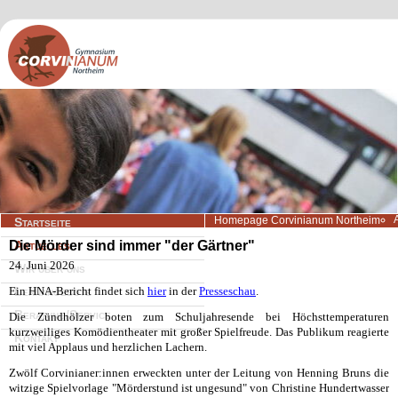
Navigation
Homepage Corvinianum Northeim
Startseite
überspringen
Die Mörder sind immer "der Gärtner"
Aktuelles
24. Juni 2026
Wir über uns
Ein HNA-Bericht findet sich
Lernangebote
hier
in der
Presseschau
.
Beratung/Service
Die Zündhölzer boten zum Schuljahresende bei Höchsttemperaturen
kurzweiliges Komödientheater mit großer Spielfreude. Das Publikum reagierte
Kontakt
mit viel Applaus und herzlichen Lachern.
Zwölf Corvinianer:innen erweckten unter der Leitung von Henning Bruns die
witzige Spielvorlage "Mörderstund ist ungesund" von Christine Hundertwasser