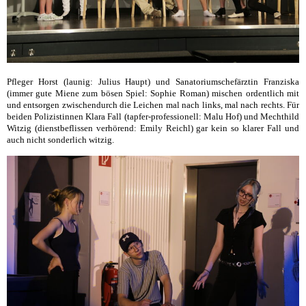
Pfleger Horst (launig: Julius Haupt) und Sanatoriumschefärztin Franziska
(immer gute Miene zum bösen Spiel: Sophie Roman) mischen ordentlich mit
und entsorgen zwischendurch die Leichen mal nach links, mal nach rechts. Für
beiden Polizistinnen Klara Fall (tapfer-professionell: Malu Hof) und Mechthild
Witzig (dienstbeflissen verhörend: Emily Reichl) gar kein so klarer Fall und
auch nicht sonderlich witzig.