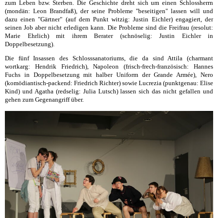
zum Leben bzw. Sterben. Die Geschichte dreht sich um einen Schlossherrn
(mondän: Leon Brandfaß), der seine Probleme "beseitigen" lassen will und
dazu einen "Gärtner" (auf dem Punkt witzig: Justin Eichler) engagiert, der
seinen Job aber nicht erledigen kann. Die Probleme sind die Freifrau (resolut:
Marie Ehrlich) mit ihrem Berater (schnöselig: Justin Eichler in
Doppelbesetzung).
Die fünf Insassen des Schlosssanatoriums, die da sind Attila (charmant
wortkarg: Hendrik Friedrich), Napoleon (frisch-frech-französisch: Hannes
Fuchs in Doppelbesetzung mit halber Uniform der Grande Armée), Nero
(komödiantisch-packend: Friedrich Richter) sowie Lucrezia (punktgenau: Elise
Kind) und Agatha (redselig: Julia Lutsch) lassen sich das nicht gefallen und
gehen zum Gegenangriff über.