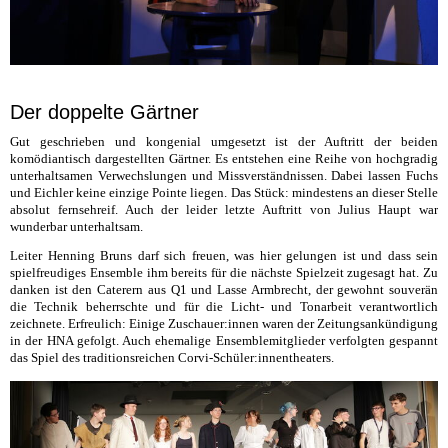
Der doppelte Gärtner
Gut geschrieben und kongenial umgesetzt ist der Auftritt der beiden
komödiantisch dargestellten Gärtner. Es entstehen eine Reihe von hochgradig
unterhaltsamen Verwechslungen und Missverständnissen. Dabei lassen Fuchs
und Eichler keine einzige Pointe liegen. Das Stück: mindestens an dieser Stelle
absolut fernsehreif. Auch der leider letzte Auftritt von Julius Haupt war
wunderbar unterhaltsam.
Leiter Henning Bruns darf sich freuen, was hier gelungen ist und dass sein
spielfreudiges Ensemble ihm bereits für die nächste Spielzeit zugesagt hat. Zu
danken ist den Caterern aus Q1 und Lasse Armbrecht, der gewohnt souverän
die Technik beherrschte und für die Licht- und Tonarbeit verantwortlich
zeichnete. Erfreulich: Einige Zuschauer:innen waren der Zeitungsankündigung
in der HNA gefolgt. Auch ehemalige Ensemblemitglieder verfolgten gespannt
das Spiel des traditionsreichen Corvi-Schüler:innentheaters.