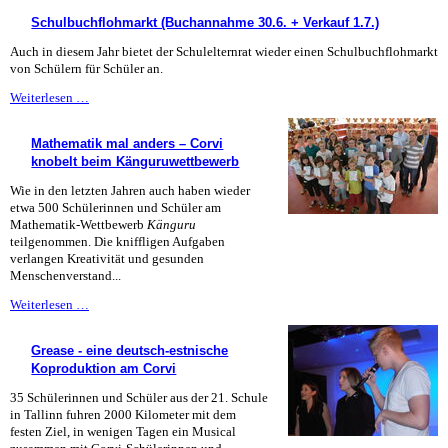
Freundschaft
Schulbuchflohmarkt (Buchannahme 30.6. + Verkauf 1.7.)
Auch in diesem Jahr bietet der Schulelternrat wieder einen Schulbuchflohmarkt
von Schülern für Schüler an.
Schulbuchflohmarkt
Weiterlesen …
(Buchannahme
30.6.
Mathematik mal anders – Corvi
+
knobelt beim Känguruwettbewerb
Verkauf
1.7.)
Wie in den letzten Jahren auch haben wieder
etwa 500 Schülerinnen und Schüler am
Mathematik-Wettbewerb
Känguru
teilgenommen. Die kniffligen Aufgaben
verlangen Kreativität und gesunden
Menschenverstand...
Mathematik
Weiterlesen …
mal
anders
Grease - eine deutsch-estnische
–
Koproduktion am Corvi
Corvi
knobelt
35 Schülerinnen und Schüler aus der 21. Schule
beim
in Tallinn fuhren 2000 Kilometer mit dem
Känguruwettbewerb
festen Ziel, in wenigen Tagen ein Musical