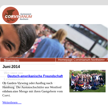
Navigation
Homepage Corvinianum Northeim
Startseite
überspringen
Juni 2014
Aktuelles
Wir über uns
Deutsch-amerikanische Freundschaft
Lernangebote
Ob Garden-Viewing oder Ausflug nach
Beratung/Service
Hamburg: Die Austauschschüler aus Westford
erleben eine Menge mit ihren Gastgebern vom
Kontakt
Corvi.
Deutsch-
Weiterlesen …
amerikanische