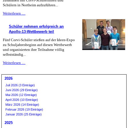
zusammen mit Corvi-Schülerinnen und
Schülern in Northeim aufzuführen...
Grease
Weiterlesen …
-
eine
Schüler nehmen erfolgreich an
deutsch-
Apollo-13-Wettbewerb teil
estnische
Koproduktion
Fünf Corvi-Schüler stießen auf der Ideen-Expo
am
zu Schuljahresbeginn auf diesen Wettbewerb
Corvi
und organisierten ihre Teilnahme völlig
selbstständig...
Schüler
Weiterlesen …
nehmen
erfolgreich
an
2026
Apollo-
Juli 2026 (3 Einträge)
13-
Juni 2026 (29 Einträge)
Wettbewerb
Mai 2026 (12 Einträge)
teil
April 2026 (10 Einträge)
März 2026 (14 Einträge)
Februar 2026 (19 Einträge)
Januar 2026 (25 Einträge)
2025