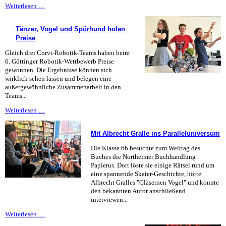
19
Weiterlesen …
Schüler*innen,
sechs
Tänzer, Vogel und Spürhund holen
Erwachsene
Preise
und
625
Gleich drei Corvi-Robotik-Teams haben beim
Sträucher
6. Göttinger Robotik-Wettbewerb Preise
gewonnen. Die Ergebnisse können sich
wirklich sehen lassen und belegen eine
außergewöhnliche Zusammenarbeit in den
Teams...
Tänzer,
Weiterlesen …
Vogel
und
Mit Albrecht Gralle ins Paralleluniversum
Spürhund
holen
Die Klasse 6b besuchte zum Welttag des
Preise
Buches die Northeimer Buchhandlung
Papierus. Dort löste sie einige Rätsel rund um
eine spannende Skater-Geschichte, hörte
Albrecht Gralles "Gläsernen Vogel" und konnte
den bekannten Autor anschließend
interviewen...
Mit
Weiterlesen …
Albrecht