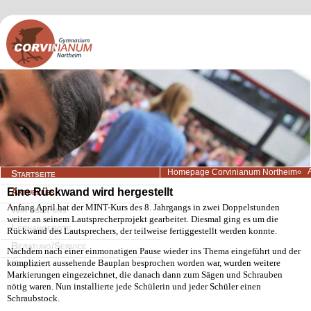
Navigation
Homepage Corvinianum Northeim
Startseite
überspringen
Eine Rückwand wird hergestellt
Aktuelles
Anfang April hat der MINT-Kurs des 8. Jahrgangs in zwei Doppelstunden
Wir über uns
weiter an seinem Lautsprecherprojekt gearbeitet. Diesmal ging es um die
Lernangebote
Rückwand des Lautsprechers, der teilweise fertiggestellt werden konnte.
Beratung/Service
Nachdem nach einer einmonatigen Pause wieder ins Thema eingeführt und der
kompliziert aussehende Bauplan besprochen worden war, wurden weitere
Kontakt
Markierungen eingezeichnet, die danach dann zum Sägen und Schrauben
nötig waren. Nun installierte jede Schülerin und jeder Schüler einen
Schraubstock.