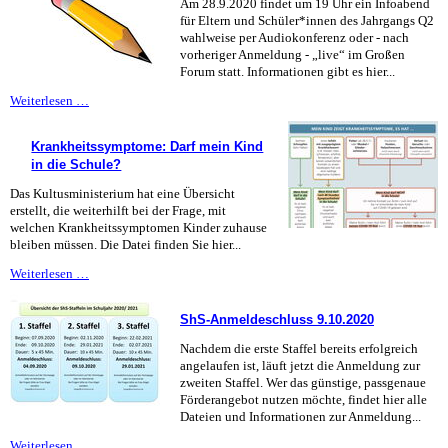
Am 28.9.2020 findet um 19 Uhr ein Infoabend
für Eltern und Schüler*innen des Jahrgangs Q2
wahlweise per Audiokonferenz oder - nach
vorheriger Anmeldung - „live“ im Großen
Forum statt. Informationen gibt es hier...
Infos
Weiterlesen …
für
Q2
Krankheitssymptome: Darf mein Kind
in die Schule?
Das Kultusministerium hat eine Übersicht
erstellt, die weiterhilft bei der Frage, mit
welchen Krankheitssymptomen Kinder zuhause
bleiben müssen. Die Datei finden Sie hier...
Krankheitssymptome:
Weiterlesen …
Darf
mein
ShS-Anmeldeschluss 9.10.2020
Kind
in
Nachdem die erste Staffel bereits erfolgreich
die
angelaufen ist, läuft jetzt die Anmeldung zur
Schule?
zweiten Staffel. Wer das günstige, passgenaue
Förderangebot nutzen möchte, findet hier alle
Dateien und Informationen zur Anmeldung...
ShS-
Weiterlesen …