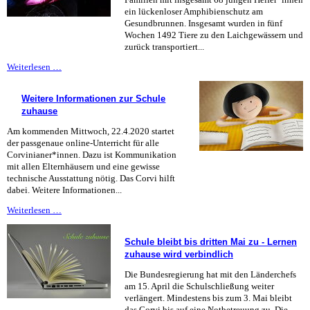
ein lückenloser Amphibienschutz am
Gesundbrunnen. Insgesamt wurden in fünf
Wochen 1492 Tiere zu den Laichgewässern und
zurück transportiert...
Krötensammeln
Weiterlesen …
bei
Kontaktverbot
Weitere Informationen zur Schule
zuhause
Am kommenden Mittwoch, 22.4.2020 startet
der passgenaue online-Unterricht für alle
Corvinianer*innen. Dazu ist Kommunikation
mit allen Elternhäusern und eine gewisse
technische Ausstattung nötig. Das Corvi hilft
dabei. Weitere Informationen...
Weitere
Weiterlesen …
Informationen
zur
Schule bleibt bis dritten Mai zu - Lernen
Schule
zuhause wird verbindlich
zuhause
Die Bundesregierung hat mit den Länderchefs
am 15. April die Schulschließung weiter
verlängert. Mindestens bis zum 3. Mai bleibt
das Corvi bis auf eine Notbetreuung zu. Die