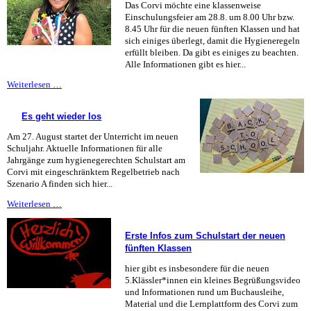
Das Corvi möchte eine klassenweise
Einschulungsfeier am 28.8. um 8.00 Uhr bzw.
8.45 Uhr für die neuen fünften Klassen und hat
sich einiges überlegt, damit die Hygieneregeln
erfüllt bleiben. Da gibt es einiges zu beachten.
Alle Informationen gibt es hier...
So
Weiterlesen …
wird
die
Es geht wieder los
Einschulungsfeier
Am 27. August startet der Unterricht im neuen
Schuljahr. Aktuelle Informationen für alle
Jahrgänge zum hygienegerechten Schulstart am
Corvi mit eingeschränktem Regelbetrieb nach
Szenario A finden sich hier...
Es
Weiterlesen …
geht
wieder
Erste Infos zum Schulstart der neuen
los
fünften Klassen
hier gibt es insbesondere für die neuen
5.Klässler*innen ein kleines Begrüßungsvideo
und Informationen rund um Buchausleihe,
Material und die Lernplattform des Corvi zum