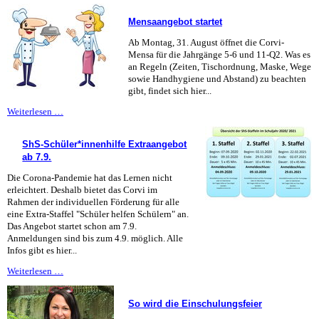
Willkommen
für
Mensaangebot startet
neue
Corvinianer*innen
Ab Montag, 31. August öffnet die Corvi-
Mensa für die Jahrgänge 5-6 und 11-Q2. Was es
an Regeln (Zeiten, Tischordnung, Maske, Wege
sowie Handhygiene und Abstand) zu beachten
gibt, findet sich hier...
Mensaangebot
Weiterlesen …
startet
ShS-Schüler*innenhilfe Extraangebot
ab 7.9.
Die Corona-Pandemie hat das Lernen nicht
erleichtert. Deshalb bietet das Corvi im
Rahmen der individuellen Förderung für alle
eine Extra-Staffel "Schüler helfen Schülern" an.
Das Angebot startet schon am 7.9.
Anmeldungen sind bis zum 4.9. möglich. Alle
Infos gibt es hier...
ShS-
Weiterlesen …
Schüler*innenhilfe
Extraangebot
So wird die Einschulungsfeier
ab
7.9.