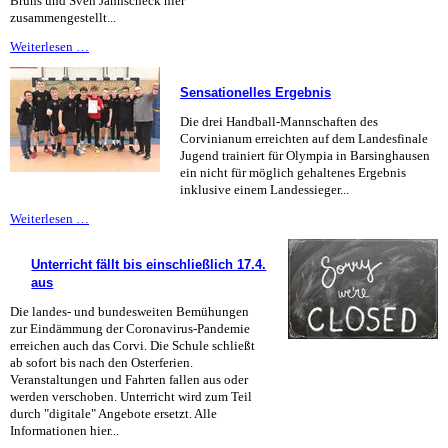
Bruns und Sven Jahnscheck hier
zusammengestellt...
Besondere
Weiterlesen …
Hinweise
für
Sensationelles Ergebnis
die
Jahrgänge
Die drei Handball-Mannschaften des
11
Corvinianum erreichten auf dem Landesfinale
und
Jugend trainiert für Olympia in Barsinghausen
Q1
ein nicht für möglich gehaltenes Ergebnis
inklusive einem Landessieger...
Sensationelles
Weiterlesen …
Ergebnis
Unterricht fällt bis einschließlich 17.4.
aus
Die landes- und bundesweiten Bemühungen
zur Eindämmung der Coronavirus-Pandemie
erreichen auch das Corvi. Die Schule schließt
ab sofort bis nach den Osterferien.
Veranstaltungen und Fahrten fallen aus oder
werden verschoben. Unterricht wird zum Teil
durch "digitale" Angebote ersetzt. Alle
Informationen hier...