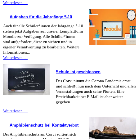
Sport
Weiterlesen …
in
Corona-
Aufgaben für die Jahrgänge 5-10
Zeiten
Auch für alle Schüler*innen der Jahrgänge 5-10
stehen jetzt Aufgaben auf unserer Lernplattform
Moodle zur Verfügung. Alle Schüler*innen
sind aufgefordert, diese zu sichten und in
eigener Verantwortung zu bearbeiten. Weitere
Informationen...
Aufgaben
Weiterlesen …
für
die
Schule ist geschlossen
Jahrgänge
5-
Das Corvi nimmt die Corona-Pandemie ernst
10
und schließt nun nach dem Unterricht und allen
Veranstaltungen auch seine Pforten. Eine
Erreichbarkeit per E-Mail ist aber weiter
gegeben...
Schule
Weiterlesen …
ist
geschlossen
Amphibienschutz bei Kontaktverbot
Der Amphibienschutz am Corvi sortiert sich