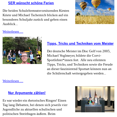
SER wünscht schöne Ferien
wie
es
Die beiden Schulelternratsvorsitzenden Kirsten
weitergeht
Kriete und Michael Tschernich blicken auf ein
besonderes Schuljahr zurück und geben einen
Ausblick...
SER
Weiterlesen …
wünscht
schöne
Tipps, Tricks und Techniken vom Meister
Ferien
Der deutsche Meister im Disc Golf von 2005,
Michael Voglmeyer, bildete die Corvi-
Sportlehrer*innen fort. Alle neu erlernten
Tipps, Tricks, und Techniken sowie die Freude
an dieser faszinierend Sportart können nun an
die Schülerschaft weitergegeben werden...
Tipps,
Weiterlesen …
Tricks
und
Nur Argumente zählen!
Techniken
vom
Es war wieder ein rhetorisches Ringen! Einen
Meister
Tag lang Debatten, bei denen sich jeweils vier
Jugendliche zu aktuellen schulischen und
politischen Streitfragen äußern. Beim