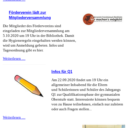
Anmeldeschluss
9.10.2020
Förderverein lädt zur
Mitgliederversammlung
Die Mitglieder des Fördervereins sind
eingeladen zur Mitgliederversammlung am
5.10.2020 um 19 Uhr in der Bibliothek. Damit
die Hygieneregeln eingehalten werden können,
wird um Anmeldung gebeten. Infos und
Tagesordnung gibt es hier.
Förderverein
Weiterlesen …
lädt
zur
Infos für Q1
Mitgliederversammlung
Am
22.09.2020 findet um 19 Uhr
ein
allgemeiner Infoabend für die Eltern
und
Schülerinnen und Schüler des Jahrgangs
Q1 zur Qualifikationsphase der gymnasialen
Oberstufe statt. Interessierte können bequem
von zu Hause teilnehmen, einfach nur zuhören
oder auch Fragen stellen...
Infos
Weiterlesen …
für
Q1