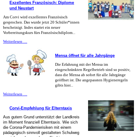
Exzellentes Französisch: Diplome
und Neustart
Am Corvi wird exzellentes Französisch
gesprochen. Das wurde jetzt 20 Schüler*innen
bescheinigt. Indes startet ein neuer
Vorbereitungskurs fürs Französischdiplom...
Exzellentes
Weiterlesen …
Französisch:
Diplome
Mensa öffnet für alle Jahrgänge
und
Neustart
Die Erfahrung mit der Mensa im
eingeschränkten Regelbetrieb sind so positiv,
dass die Mensa ab sofort für alle Jahrgänge
geöffnet ist. Die angepassten Hygieneregeln
gibts hier...
Mensa
Weiterlesen …
öffnet
für
Corvi-Empfehlung für Elterntaxis
alle
Jahrgänge
Aus gutem Grund unterstützt der Landkreis
im Moment finanziell Elterntaxis. Wie sich
die Corona-Pandemierisiken mit einem
pädagogisch sinnvoll gestalteten Schulweg