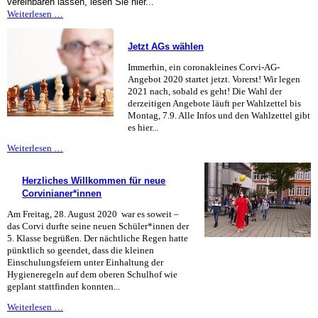
vereinbaren lassen, lesen Sie hier...
Corvi-
Weiterlesen …
Empfehlung
für
Jetzt AGs wählen
Elterntaxis
Immerhin, ein coronakleines Corvi-AG-
Angebot 2020 startet jetzt. Vorerst! Wir legen
2021 nach, sobald es geht! Die Wahl der
derzeitigen Angebote läuft per Wahlzettel bis
Montag, 7.9. Alle Infos und den Wahlzettel gibt
es hier...
Jetzt
Weiterlesen …
AGs
wählen
Herzliches Willkommen für neue
Corvinianer*innen
Am Freitag, 28. August 2020 war es soweit –
das Corvi durfte seine neuen Schüler*innen der
5. Klasse begrüßen. Der nächtliche Regen hatte
pünktlich so geendet, dass die kleinen
Einschulungsfeiern unter Einhaltung der
Hygieneregeln auf dem oberen Schulhof wie
geplant stattfinden konnten...
Herzliches
Weiterlesen …