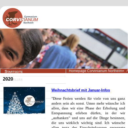
Navigation
Homepage Corvinianum Northeim
Startseite
überspringen
2020
Aktuelles
Wir über uns
Weihnachtsbrief mit Januar-Infos
Lernangebote
"Diese Ferien werden für viele von uns ganz
Beratung/Service
anders sein als sonst. Umso mehr wünsche ich
allen, dass wir eine Phase der Erholung und
Kontakt
Entspannung erleben dürfen, in der wir
„auftanken“ und uns auf die Dinge besinnen,
die uns wirklich wichtig sind. Ich wünsche
allen trotz der Einschränkungen gesegnete