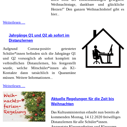
Weihnachtstage, dankbare und glückliche
Herzen!" Den ganzen Weihnachtsbrief gibt es
hier...
Weihnachtsbrief
Weiterlesen …
mit
Januar-
Jahrgänge Q1 und Q2 ab sofort im
Infos
Distanzlernen
Aufgrund Corona-positiv getesteter
Schüler*innen befinden sich die Jahrgänge Q1
und Q2 vorsorglich ab sofort komplett im
verbindlichen Distanzlernen, bis festgestellt
wurde, welche Mitschüler*innen als K1-
Kontakte dann tatsächlich in Quarantäne
müssen. Weitere Informationen...
Jahrgänge
Weiterlesen …
Q1
und
Aktuelle Regelungen für die Zeit bis
Q2
Weihnachten
ab
sofort
Das Kultusministeriun erlaubt nun bereits ab
im
kommenden Montag, 14.12.2020 freiwilliges
Distanzlernen
Distanzlernen für alle Schüler*innen.
Angesetzte Klassenarbeiten und Klausuren