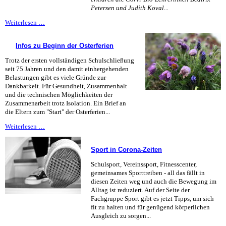
Petersen und Judith Koval...
Wie
Weiterlesen …
COVID-
19
Infos zu Beginn der Osterferien
bekämpft
werden
Trotz der ersten vollständigen Schulschließung
kann
seit 75 Jahren und den damit einhergehenden
Belastungen gibt es viele Gründe zur
Dankbarkeit. Für Gesundheit, Zusammenhalt
und die technischen Möglichkeiten der
Zusammenarbeit trotz Isolation. Ein Brief an
die Eltern zum "Start" der Osterferien...
Infos
Weiterlesen …
zu
Beginn
Sport in Corona-Zeiten
der
Osterferien
Schulsport, Vereinssport, Fitnesscenter,
gemeinsames Sporttreiben - all das fällt in
diesen Zeiten weg und auch die Bewegung im
Alltag ist reduziert. Auf der Seite der
Fachgruppe Sport gibt es jetzt Tipps, um sich
fit zu halten und für genügend körperlichen
Ausgleich zu sorgen...