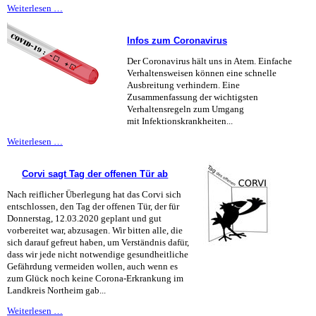
Unterricht
Weiterlesen …
fällt
bis
Infos zum Coronavirus
einschließlich
17.4.
Der Coronavirus hält uns in Atem. Einfache
aus
Verhaltensweisen können eine schnelle
Ausbreitung verhindern. Eine
Zusammenfassung der wichtigsten
Verhaltensregeln zum Umgang
mit Infektionskrankheiten...
Infos
Weiterlesen …
zum
Coronavirus
Corvi sagt Tag der offenen Tür ab
Nach reiflicher Überlegung hat das Corvi sich
entschlossen, den Tag der offenen Tür, der für
Donnerstag, 12.03.2020 geplant und gut
vorbereitet war, abzusagen. Wir bitten alle, die
sich darauf gefreut haben, um Verständnis dafür,
dass wir jede nicht notwendige gesundheitliche
Gefährdung vermeiden wollen, auch wenn es
zum Glück noch keine Corona-Erkrankung im
Landkreis Northeim gab...
Corvi
Weiterlesen …