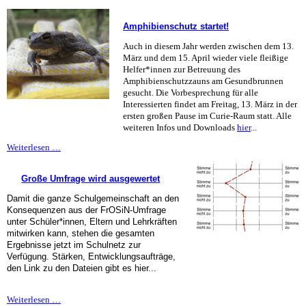
sagt
Tag
Amphibienschutz startet!
der
offenen
Auch in diesem Jahr werden zwischen dem 13.
Tür
März und dem 15. April wieder viele fleißige
ab
Helfer*innen zur Betreuung des
Amphibienschutzzauns am Gesundbrunnen
gesucht. Die Vorbesprechung für alle
Interessierten findet am Freitag, 13. März in der
ersten großen Pause im Curie-Raum statt. Alle
weiteren Infos und Downloads
hier
...
Amphibienschutz
Weiterlesen …
startet!
Große Umfrage wird ausgewertet
Damit die ganze Schulgemeinschaft an den
Konsequenzen aus der FrOSiN-Umfrage
unter Schüler*innen, Eltern und Lehrkräften
mitwirken kann, stehen die gesamten
Ergebnisse jetzt im Schulnetz zur
Verfügung. Stärken, Entwicklungsaufträge,
den Link zu den Dateien gibt es hier...
Große
Weiterlesen …