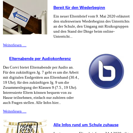
Bereit für den Wiederbeginn
Ein neuer Elternbrief vom 9. Mai 2020 erläutert
den stufenweisen Wiederbeginn des Unterrichts
an der Schule, den Umgang mit Risikogruppen
und den Stand der Dinge beim online-
Unterricht...
Bereit
Weiterlesen …
für
den
Elternabende per Audiokonferenz
Wiederbeginn
Das Corvi bietet Elternabende per Audio an.
Für den zukünftigen Jg. 7 geht es um die Arbeit
mit digitalen Endgeräten aus Elternhand (30.4.,
19 Uhr); für den zukünftigen Jg. 9 um die
Zusammenlegung der Klassen 9 (7.5., 19 Uhr).
Interessierte Eltern können bequem von zu
Hause teilnehmen, einfach nur zuhören oder
auch Fragen stellen. Alle Infos hier...
Elternabende
Weiterlesen …
per
Audiokonferenz
Alle Infos rund um Schule zuhause