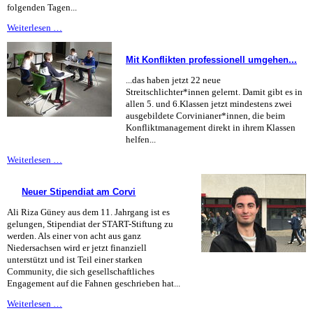
folgenden Tagen...
Kartenrückgabe
Weiterlesen …
Musi-
Abende
Mit Konflikten professionell umgehen...
2020
...das haben jetzt 22 neue
Streitschlichter*innen gelernt. Damit gibt es in
allen 5. und 6.Klassen jetzt mindestens zwei
ausgebildete Corvinianer*innen, die beim
Konfliktmanagement direkt in ihrem Klassen
helfen...
Mit
Weiterlesen …
Konflikten
professionell
Neuer Stipendiat am Corvi
umgehen...
Ali Riza Güney aus dem 11. Jahrgang ist es
gelungen, Stipendiat der START-Stiftung zu
werden. Als einer von acht aus ganz
Niedersachsen wird er jetzt finanziell
unterstützt und ist Teil einer starken
Community, die sich gesellschaftliches
Engagement auf die Fahnen geschrieben hat...
Neuer
Weiterlesen …