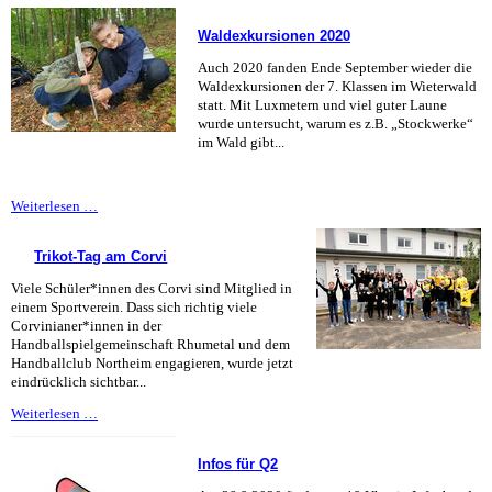
Stipendiat
am
Waldexkursionen 2020
Corvi
Auch 2020 fanden Ende September wieder die
Waldexkursionen der 7. Klassen im Wieterwald
statt. Mit Luxmetern und viel guter Laune
wurde untersucht, warum es z.B. „Stockwerke“
im Wald gibt...
Waldexkursionen
Weiterlesen …
2020
Trikot-Tag am Corvi
Viele Schüler*innen des Corvi sind Mitglied in
einem Sportverein. Dass sich richtig viele
Corvinianer*innen in der
Handballspielgemeinschaft Rhumetal und dem
Handballclub Northeim engagieren, wurde jetzt
eindrücklich sichtbar...
Trikot-
Weiterlesen …
Tag
am
Infos für Q2
Corvi