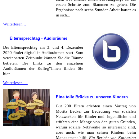
ersten Schritte zum Slammen zu gehen. Die
Ergebnisse nach sechs Stunden Arbeit hatten es
in sich...
PoetrySlam-
Weiterlesen …
Auftakt
-
Elternsprechtag - Audioräume
auf
dem
Der Elternsprechtag am 3. und 4. Dezember
Weg
2020 findet digital in Audioräumen statt. Zum
zu
vereinbarten Zeitpunkt können Sie die Räume
echten
betreten. Die Links zu den einzelnen
Profis
Audioräumen der Kolleg*innen finden Sie
hier...
Elternsprechtag
Weiterlesen …
-
Audioräume
Eine tolle Brücke zu unseren Kindern
Gut 200 Eltern erlebten einen Vortrag von
Moritz Becker zur Bedeutung von sozialen
Netzwerken für Kinder und Jugendliche und
erfuhren eine Menge von den guten Gründen,
warum soziale Netzwerke so interessant sind,
aber auch, wie man seinen Kindern beim
Management hilft.
Ein Bericht von Katharina