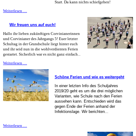
Start. Da kann nichts schiefgehen!
Erste
Weiterlesen …
Infos
zum
Wir freuen uns auf euch!
Schulstart
der
Hallo ihr lieben zukünftigen Corvinianerinnen
neuen
und Corvinianer des Jahrgangs 5! Euer letzter
fünften
Schultag in der Grundschule liegt hinter euch
Klassen
und ihr seid nun in die wohlverdienten Ferien
gestartet. Sicherlich war es nicht ganz einfach...
Wir
Weiterlesen …
freuen
uns
Schöne Ferien und wie es weitergeht
auf
euch!
In einer letzten Info des Schuljahres
2019/20 geht es um die drei möglichen
Varianten, wie Schule nach den Ferien
aussehen kann. Entschieden wird das
gegen Ende der Ferien anhand der
Infektionslage. Wir berichten...
Schöne
Weiterlesen …
Ferien
und