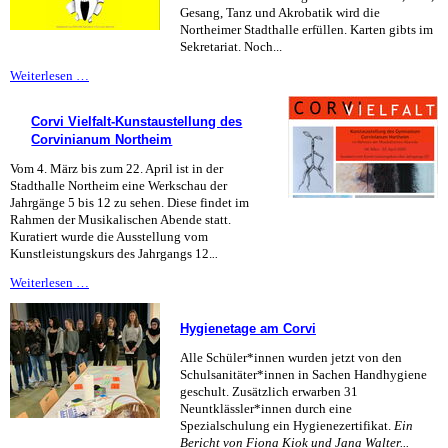
Gesang, Tanz und Akrobatik wird die
Northeimer Stadthalle erfüllen. Karten gibts im
Sekretariat. Noch...
Musikalische
Weiterlesen …
Abende
No.
Corvi Vielfalt-Kunstaustellung des
122/123
Corvinianum Northeim
Vom 4. März bis zum 22. April ist in der
Stadthalle Northeim eine Werkschau der
Jahrgänge 5 bis 12 zu sehen. Diese findet im
Rahmen der Musikalischen Abende statt.
Kuratiert wurde die Ausstellung vom
Kunstleistungskurs des Jahrgangs 12.
..
Corvi
Weiterlesen …
Vielfalt-
Kunstaustellung
Hygienetage am Corvi
des
Corvinianum
Alle Schüler*innen wurden jetzt von den
Northeim
Schulsanitäter*innen in Sachen Handhygiene
geschult. Zusätzlich erwarben 31
Neuntklässler*innen durch eine
Spezialschulung ein Hygienezertifikat.
Ein
Bericht von Fiona Kiok und Jana Walter...