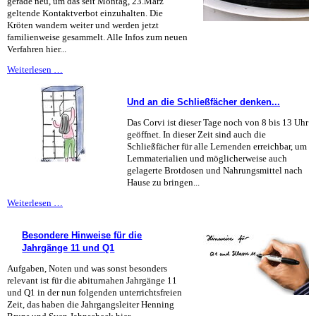
gerade neu, um das seit Montag, 23.März
geltende Kontaktverbot einzuhalten. Die
Kröten wandern weiter und werden jetzt
familienweise gesammelt. Alle Infos zum neuen
Verfahren hier...
Amphibienschutz
Weiterlesen …
bei
Kontaktverbot
Und an die Schließfächer denken...
Das Corvi ist dieser Tage noch von 8 bis 13 Uhr
geöffnet. In dieser Zeit sind auch die
Schließfächer für alle Lernenden erreichbar, um
Lernmaterialien und möglicherweise auch
gelagerte Brotdosen und Nahrungsmittel nach
Hause zu bringen...
Und
Weiterlesen …
an
die
Besondere Hinweise für die
Schließfächer
Jahrgänge 11 und Q1
denken...
Aufgaben, Noten und was sonst besonders
relevant ist für die abiturnahen Jahrgänge 11
und Q1 in der nun folgenden unterrichtsfreien
Zeit, das haben die Jahrgangsleiter Henning