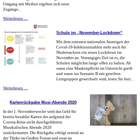
Umgang mit Medien ergeben sich neue
Zugänge...
Instagram,
Weiterlesen …
Snapchat,
WhatsApp
Schule im „November-Lockdown“
&
Co.
Mit dem erneuten nationalen Ansteigen der
-
Covid-19-Infektionszahlen steht auch für
was
Niedersachsen ein neuer Lockdown im
geht
November an. Vorrangiges Ziel ist es, die
Schule
Schulen möglichst lange offen zu halten. Ab
das
wann eine Maskenpflicht im Unterricht greift
an?
und wann ins Szenario B mit geteilten
Lerngruppen gewechselt wird, lesen Sie hier...
Schule
Weiterlesen …
im
„November-
Kartenrückgabe Musi-Abende 2020
Lockdown“
In der 1. Novemberwoche wird das Geld für
bereits bezahlte Karten der aufgrund der
Corona-Krise nicht durchgeführten
Musikalischen Abende 2020
zurückerstattet. Die Rückgabe erfolgt zentral an
der Theke im Großen Forum und zwar an