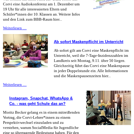
Corvi eine Audiokonferenz am 1. Dezember um
19 Uhr für alle interessierten Eltern und
Schüler*innen der 10. Klassen an. Weitere Infos
und den Link zum BBB-Raum hier...
Infoveranstaltung
Weiterlesen …
für
Eltern
Ab sofort Maskenpflicht im Unterricht
der
10.
Ab sofort gilt am Corvi eine Maskenpflicht im
Klassen
Unterricht, weil die 7-Tage-Inzidenzzahlen im
Landkreis seit Montag, 9.11. über 50 liegen.
Gleichzeitig führt das Corvi eine Maskenpause
in jeder Doppelstunde ein. Alle Informationen
und die Maskenpausenzeiten hier...
Ab
Weiterlesen …
sofort
Maskenpflicht
Instagram, Snapchat, WhatsApp &
im
Co. - was geht Schule das an?
Unterricht
Moritz Becker gelang es in einem mitreißenden
Vortrag, die Corvi-Lehrer*innen zu einem
Perspektivwechsel einzuladen und zu
verstehen, warum SocialMedia für Jugendliche
eine so überragende Bedeutung haben. Für den