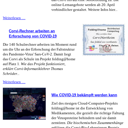
online-Lernangebote werden ab 20. April
verbindlicher gestaltet. Weitere Infos hier...
Schule
Weiterlesen …
bleibt
bis
Corvi-Rechner arbeiten an
dritten
Erforschung von COVID-19
Mai
zu
Die 140 Schulrechner arbeiten im Moment rund
-
um die Uhr an der Erforschung der Faltstruktur
Lernen
des Pandemie-Virus' Sars-CoV-2. Damit liegt
zuhause
das Corvi als Schule im Projekt folding@home
wird
auf Platz 1.
Wie das Projekt funktioniert,
verbindlich
erklärt Corvi-Informatiklehrer Thomas
Schröder...
Corvi-
Weiterlesen …
Rechner
arbeiten
Wie COVID-19 bekämpft werden kann
an
Erforschung
Ziel des riesigen Cloud-Computer-Projekts
von
folding@home ist die Entwicklung von
COVID-
Medikamenten, die gezielt die richtige Faltung
19
der Virusproteine behindern und sie damit
zerstören.
Die biochemischen Zusammenhänge
erklären die Corvi-Bio-Lehrerinnen Beatrix