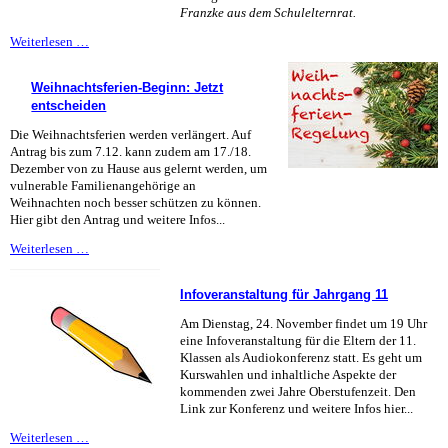
Franzke aus dem Schulelternrat.
Eine
Weiterlesen …
tolle
Brücke
Weihnachtsferien-Beginn: Jetzt
zu
entscheiden
unseren
Kindern
Die Weihnachtsferien werden verlängert. Auf
Antrag bis zum 7.12. kann zudem am 17./18.
Dezember von zu Hause aus gelernt werden, um
vulnerable Familienangehörige an
Weihnachten noch besser schützen zu können.
Hier gibt den Antrag und weitere Infos...
Weihnachtsferien-
Weiterlesen …
Beginn:
Jetzt
Infoveranstaltung für Jahrgang 11
entscheiden
Am Dienstag, 24. November findet um 19 Uhr
eine Infoveranstaltung für die Eltern der 11.
Klassen als Audiokonferenz statt. Es geht um
Kurswahlen und inhaltliche Aspekte der
kommenden zwei Jahre Oberstufenzeit. Den
Link zur Konferenz und weitere Infos hier...
Infoveranstaltung
Weiterlesen …