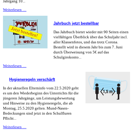
Jahrgang 10...
Schulplaner
Weiterlesen …
inklusive
Jahrbuch jetzt bestellbar
Das Jahrbuch bietet wieder mit 90 Seiten einen
vielfältigen Überblick über das Schuljahr incl.
aller Klassenfotos, und das trotz Corona.
Bestellt wird in diesem Jahr bis zum 7. Juni
durch Überweisung von 5€ auf das
Schulgirokonto...
Jahrbuch
Weiterlesen …
jetzt
bestellbar
Hygieneregeln verschärft
In der aktuellen Elterninfo vom 22.5.2020 geht
es um den Wiederbeginn des Unterrichts für die
jüngeren Jahrgänge, um Leistungsbewertung
und Hinweise zu den Hygieneregeln, die ab
Montag, 25.5.2020 gelten. Mund-Nasen-
Bedeckungen sind jetzt in den Schulfluren
Pflicht...
Hygieneregeln
Weiterlesen …
verschärft