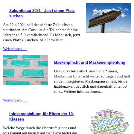
für
Jahrgang
Zukunftstag 2021 - Jetzt einen Platz
11
suchen
Am 22.4.2021 soll der nächste Zukunftstag
stattfinden. Am Corvi ist die Teilnahme für die
Jahrgänge 5-9 verpflichtend. Es lohnt sich, jetzt
einen Platz zu suchen. Alle Infos hier...
Zukunftstag
Weiterlesen …
2021
-
Maskenpflicht und Maskenempfehlung
Jetzt
einen
Das Corvi bitte alle Corvinianer*innen,
Platz
Masken im Unterricht weiter zu tragen und hält
suchen
an den integrierten Maskenpausen fest, bis der
Inzidenzwert deutlich und dauerhaft unter 50
sinkt. Weitere Informationen...
Maskenpflicht
Weiterlesen …
und
Maskenempfehlung
Infoveranstaltung für Eltern der 10.
Klassen
Welche Wege durch die Oberstufe gibt es und
was kommt auf mein Kind zu? Dazu bietet das