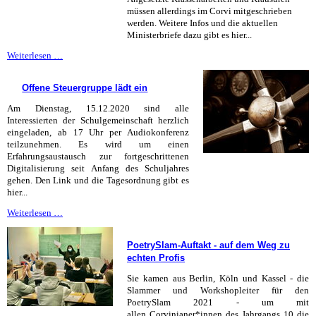
müssen allerdings im Corvi mitgeschrieben
werden. Weitere Infos und die aktuellen
Ministerbriefe dazu gibt es hier...
Aktuelle
Weiterlesen …
Regelungen
für
Offene Steuergruppe lädt ein
die
Zeit
Am Dienstag, 15.12.2020 sind alle
bis
Interessierten der Schulgemeinschaft herzlich
Weihnachten
eingeladen, ab 17 Uhr per Audiokonferenz
teilzunehmen. Es wird um einen
Erfahrungsaustausch zur fortgeschrittenen
Digitalisierung seit Anfang des Schuljahres
gehen. Den Link und die Tagesordnung gibt es
hier...
Offene
Weiterlesen …
Steuergruppe
lädt
PoetrySlam-Auftakt - auf dem Weg zu
ein
echten Profis
Sie kamen aus Berlin, Köln und Kassel - die
Slammer und Workshopleiter für den
PoetrySlam 2021 - um mit
allen Corvinianer*innen des Jahrgangs 10 die