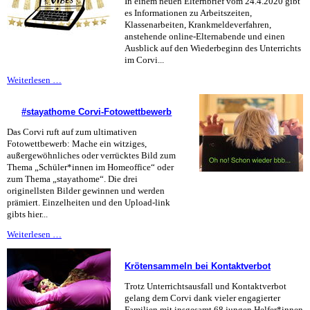
In einem neuen Elternbrief vom 24.4.2020 gibt
es Informationen zu Arbeitszeiten,
Klassenarbeiten, Krankmeldeverfahren,
anstehende online-Elternabende und einen
Ausblick auf den Wiederbeginn des Unterrichts
im Corvi...
Alle
Weiterlesen …
Infos
rund
#stayathome Corvi-Fotowettbewerb
um
Schule
Das Corvi ruft auf zum ultimativen
zuhause
Fotowettbewerb: Mache ein witziges,
außergewöhnliches oder verrücktes Bild zum
Thema „Schüler*innen im Homeoffice“ oder
zum Thema „stayathome“. Die drei
originellsten Bilder gewinnen und werden
prämiert. Einzelheiten und den Upload-link
gibts hier...
#stayathome
Weiterlesen …
Corvi-
Fotowettbewerb
Krötensammeln bei Kontaktverbot
Trotz Unterrichtsausfall und Kontaktverbot
gelang dem Corvi dank vieler engagierter
Familien mit insgesamt 68 jungen Helfer*innen