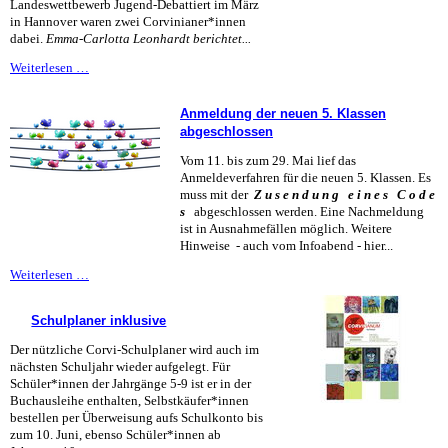
Landeswettbewerb Jugend-Debattiert im März
in Hannover waren zwei Corvinianer*innen
dabei.
Emma-Carlotta Leonhardt berichtet...
Nur
Weiterlesen …
Argumente
zählen!
Anmeldung der neuen 5. Klassen
abgeschlossen
Vom 11. bis zum 29. Mai lief das
Anmeldeverfahren für die neuen 5. Klassen. Es
muss mit der
Z u s e n d u n g e i n e s C o d e
s
abgeschlossen werden. Eine Nachmeldung
ist in Ausnahmefällen möglich. Weitere
Hinweise - auch vom Infoabend - hier...
Anmeldung
Weiterlesen …
der
neuen
Schulplaner inklusive
5.
Klassen
Der nützliche Corvi-Schulplaner wird auch im
abgeschlossen
nächsten Schuljahr wieder aufgelegt. Für
Schüler*innen der Jahrgänge 5-9 ist er in der
Buchausleihe enthalten, Selbstkäufer*innen
bestellen per Überweisung aufs Schulkonto bis
zum 10. Juni, ebenso Schüler*innen ab