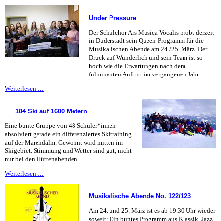
Umfrage
wird
Under Pressure
ausgewertet
Der Schulchor Ars Musica Vocalis probt derzeit
in Duderstadt sein Queen-Programm für die
Musikalischen Abende am 24./25. März. Der
Druck auf Wunderlich und sein Team ist so
hoch wie die Erwartungen nach dem
fulminanten Auftritt im vergangenen Jahr...
Under
Weiterlesen …
Pressure
104 Ski auf 1600 Metern
Eine bunte Gruppe von 48 Schüler*innen
absolviert gerade ein differenziertes Skitraining
auf der Marendalm. Gewohnt wird mitten im
Skigebiet. Stimmung und Wetter sind gut, nicht
nur bei den Hüttenabenden...
104
Weiterlesen …
Ski
auf
Musikalische Abende No. 122/123
1600
Metern
Am 24. und 25. März ist es ab 19.30 Uhr wieder
soweit: Ein buntes Programm aus Klassik, Jazz,