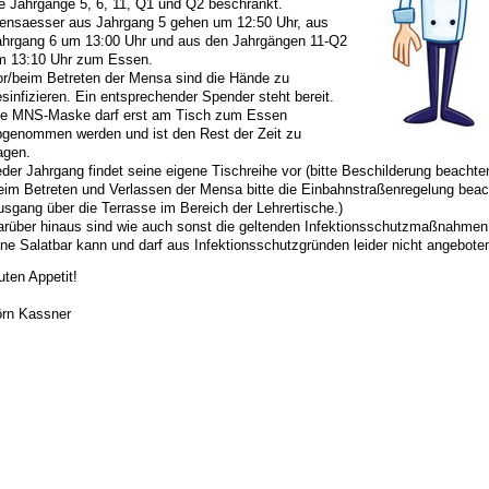
ie Jahrgänge 5, 6, 11, Q1 und Q2 beschränkt.
ensaesser aus Jahrgang 5 gehen um 12:50 Uhr, aus
ahrgang 6 um 13:00 Uhr und aus den Jahrgängen 11-Q2
m 13:10 Uhr zum Essen.
or/beim Betreten der Mensa sind die Hände zu
sinfizieren. Ein entsprechender Spender steht bereit.
ie MNS-Maske darf erst am Tisch zum Essen
bgenommen werden und ist den Rest der Zeit zu
agen.
der Jahrgang findet seine eigene Tischreihe vor (bitte Beschilderung beachten
eim Betreten und Verlassen der Mensa bitte die Einbahnstraßenregelung bea
sgang über die Terrasse im Bereich der Lehrertische.)
arüber hinaus sind wie auch sonst die geltenden Infektionsschutzmaßnahmen
ne Salatbar kann und darf aus Infektionsschutzgründen leider nicht angebote
ten Appetit!
örn Kassner