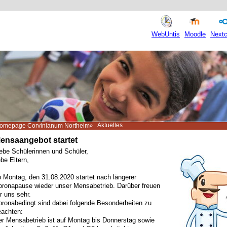
WebUntis
Moodle
Nextc
Aktuelles
omepage Corvinianum Northeim
ensaangebot startet
ebe Schülerinnen und Schüler,
ebe Eltern,
 Montag, den 31.08.2020 startet nach längerer
oronapause wieder unser Mensabetrieb. Darüber freuen
r uns sehr.
oronabedingt sind dabei folgende Besonderheiten zu
eachten:
er Mensabetrieb ist auf Montag bis Donnerstag sowie