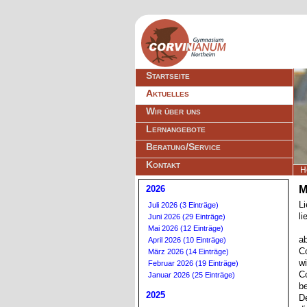
Navigation
Startseite
überspringen
Aktuelles
Wir über uns
Lernangebote
Beratung/Service
Kontakt
H
2026
M
Li
Juli 2026 (3 Einträge)
li
Juni 2026 (29 Einträge)
Mai 2026 (12 Einträge)
ab
April 2026 (10 Einträge)
C
März 2026 (14 Einträge)
wi
Februar 2026 (19 Einträge)
C
Januar 2026 (25 Einträge)
b
2025
D