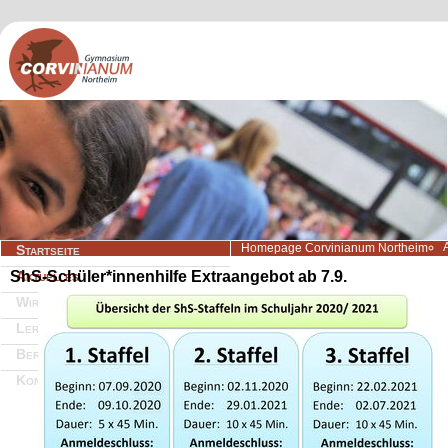
Navigation
Homepage Corvinianum Northeim
Startseite
überspringen
ShS-Schüler*innenhilfe Extraangebot ab 7.9.
Aktuelles
Wir über uns
Lernangebote
Beratung/Service
Kontakt