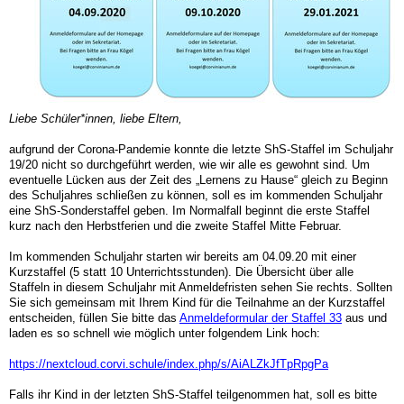
Liebe Schüler*innen, liebe Eltern,
aufgrund der Corona-Pandemie konnte die letzte ShS-Staffel im Schuljahr
19/20 nicht so durchgeführt werden, wie wir alle es gewohnt sind. Um
eventuelle Lücken aus der Zeit des „Lernens zu Hause“ gleich zu Beginn
des Schuljahres schließen zu können, soll es im kommenden Schuljahr
eine ShS-Sonderstaffel geben. Im Normalfall beginnt die erste Staffel
kurz nach den Herbstferien und die zweite Staffel Mitte Februar.
Im kommenden Schuljahr starten wir bereits am 04.09.20 mit einer
Kurzstaffel (5 statt 10 Unterrichtsstunden). Die Übersicht über alle
Staffeln in diesem Schuljahr mit Anmeldefristen sehen Sie rechts. Sollten
Sie sich gemeinsam mit Ihrem Kind für die Teilnahme an der Kurzstaffel
entscheiden, füllen Sie bitte das
Anmeldeformular der Staffel 33
aus und
laden es so schnell wie möglich unter folgendem Link hoch:
https://nextcloud.corvi.schule/index.php/s/AiALZkJfTpRpgPa
Falls ihr Kind in der letzten ShS-Staffel teilgenommen hat, soll es bitte