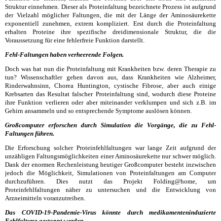
Struktur einnehmen. Dieser als Proteinfaltung bezeichnete Prozess ist aufgrund
der Vielzahl möglicher Faltungen, die mit der Länge der Aminosäurekette
exponentiell zunehmen, extrem kompliziert. Erst durch die Proteinfaltung
erhalten Proteine ihre spezifische dreidimensionale Struktur, die die
Voraussetzung für eine fehlerfreie Funktion darstellt.
Fehl-Faltungen haben verheerende Folgen.
Doch was hat nun die Proteinfaltung mit Krankheiten bzw. deren Therapie zu
tun? Wissenschaftler gehen davon aus, dass Krankheiten wie Alzheimer,
Rinderwahnsinn, Chorea Huntington, cystische Fibrose, aber auch einige
Krebsarten das Resultat falscher Proteinfaltung sind, wodurch diese Proteine
ihre Funktion verlieren oder aber miteinander verklumpen und sich z.B. im
Gehirn ansammeln und so entsprechende Symptome auslösen können.
Großcomputer erforschen durch Simulation die Vorgänge, die zu Fehl-
Faltungen führen.
Die Erforschung solcher Proteinfehlfaltungen war lange Zeit aufgrund der
unzähligen Faltungsmöglichkeiten einer Aminosäurekette nur schwer möglich.
Dank der enormen Rechenleistung heutiger Großcomputer besteht inzwischen
jedoch die Möglichkeit, Simulationen von Proteinfaltungen am Computer
durchzuführen. Dies nutzt das Projekt Folding@home, um
Proteinfehlfaltungen näher zu untersuchen und die Entwicklung von
Arzneimitteln voranzutreiben.
Das COVID-19-Pandemie-Virus könnte durch medikamenteninduzierte
Fehlfaltung gestoppt werden.