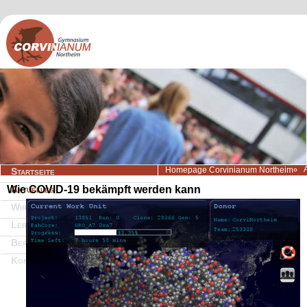
Navigation
Homepage Corvinianum Northeim
Startseite
überspringen
Wie COVID-19 bekämpft werden kann
Aktuelles
Wir über uns
Lernangebote
Beratung/Service
Kontakt