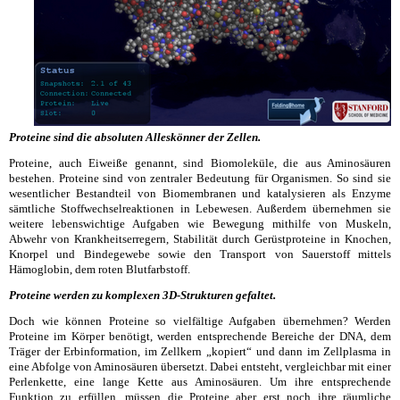
Proteine sind die absoluten Alleskönner der Zellen.
Proteine, auch Eiweiße genannt, sind Biomoleküle, die aus Aminosäuren
bestehen. Proteine sind von zentraler Bedeutung für Organismen. So sind sie
wesentlicher Bestandteil von Biomembranen und katalysieren als Enzyme
sämtliche Stoffwechselreaktionen in Lebewesen. Außerdem übernehmen sie
weitere lebenswichtige Aufgaben wie Bewegung mithilfe von Muskeln,
Abwehr von Krankheitserregern, Stabilität durch Gerüstproteine in Knochen,
Knorpel und Bindegewebe sowie den Transport von Sauerstoff mittels
Hämoglobin, dem roten Blutfarbstoff.
Proteine werden zu komplexen 3D-Strukturen gefaltet.
Doch wie können Proteine so vielfältige Aufgaben übernehmen? Werden
Proteine im Körper benötigt, werden entsprechende Bereiche der DNA, dem
Träger der Erbinformation, im Zellkern „kopiert“ und dann im Zellplasma in
eine Abfolge von Aminosäuren übersetzt. Dabei entsteht, vergleichbar mit einer
Perlenkette, eine lange Kette aus Aminosäuren. Um ihre entsprechende
Funktion zu erfüllen, müssen die Proteine aber erst noch ihre räumliche