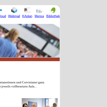
Mensa
loud
Webmail
KAplan
Bibliothek
inianerinnen und Corvinianer ganz
jeweils vollbesetzen Aula...