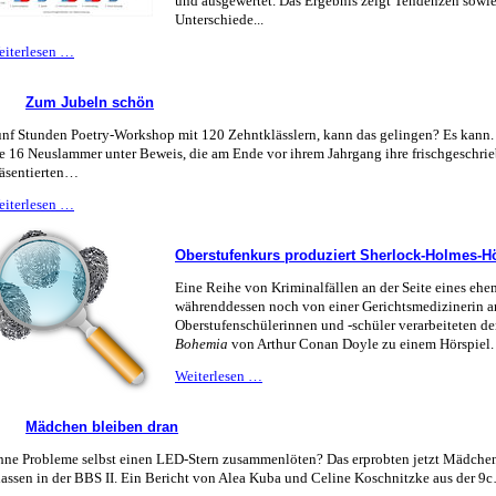
und ausgewertet. Das Ergebnis zeigt Tendenzen sowie 
der
Unterschiede...
Facharbeiten“
Kommunikation
eiterlesen …
steht
vorne
Zum Jubeln schön
nf Stunden Poetry-Workshop mit 120 Zehntklässlern, kann das gelingen? Es kann. 
e 16 Neuslammer unter Beweis, die am Ende vor ihrem Jahrgang ihre frischgeschri
äsentierten…
Zum
eiterlesen …
Jubeln
schön
Oberstufenkurs produziert Sherlock-Holmes-Hö
Eine Reihe von Kriminalfällen an der Seite eines ehe
währenddessen noch von einer Gerichtsmedizinerin 
Oberstufenschülerinnen und -schüler verarbeiteten d
Bohemia
von Arthur Conan Doyle zu einem Hörspiel.
Oberstufenkurs
Weiterlesen …
produziert
Sherlock-
Mädchen bleiben dran
Holmes-
Hörspiel
ne Probleme selbst einen LED-Stern zusammenlöten? Das erprobten jetzt Mädche
assen in der BBS II. Ein Bericht von Alea Kuba und Celine Koschnitzke aus der 9