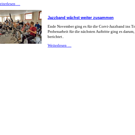
Mädchen
eiterlesen …
bleiben
dran
Jazzband wächst weiter zusammen
Ende November ging es für die Corvi-Jazzband ins Tr
Probenarbeit für die nächsten Auftritte ging es darum
berichtet..
Jazzband
Weiterlesen …
wächst
weiter
zusammen