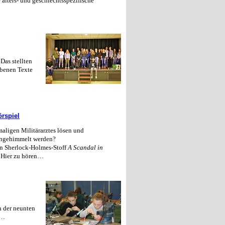
alters- und geschlechtsspezifische
Das stellten
ebenen Texte
rspiel
maligen Militärarztes lösen und
angehimmelt werden?
en Sherlock-Holmes-Stoff
A Scandal in
 Hier zu hören…
n der neunten
c…