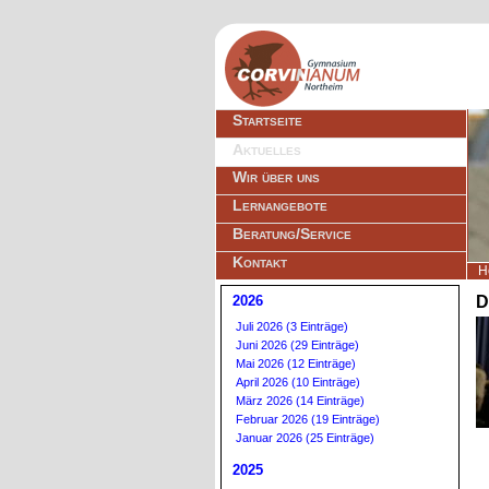
Navigation
Startseite
überspringen
Aktuelles
Wir über uns
Lernangebote
Beratung/Service
Kontakt
H
2026
D
Juli 2026 (3 Einträge)
Juni 2026 (29 Einträge)
Mai 2026 (12 Einträge)
April 2026 (10 Einträge)
März 2026 (14 Einträge)
Februar 2026 (19 Einträge)
Januar 2026 (25 Einträge)
2025