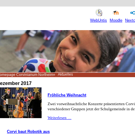
WebUntis
Moodle
Nextc
Aktuelles
omepage Corvinianum Northeim
ezember 2017
Fröhliche Weihnacht
Zwei vorweihnachtliche Konzerte präsentierten Corv
verschiedener Gruppen jetzt der Schulgemeinde in der 
Fröhliche
Weiterlesen …
Weihnacht
Corvi baut Robotik aus