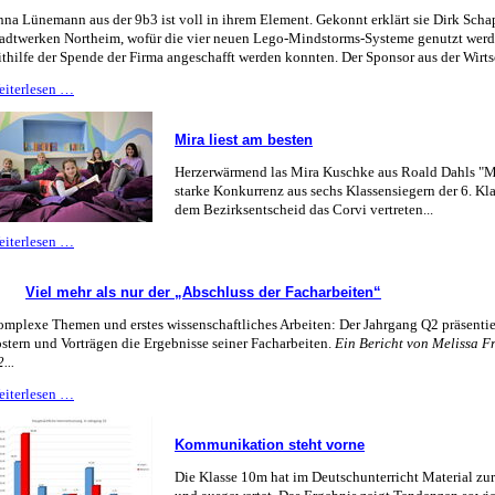
na Lünemann aus der 9b3 ist voll in ihrem Element. Gekonnt erklärt sie Dirk Scha
adtwerken Northeim, wofür die vier neuen Lego-Mindstorms-Systeme genutzt werd
thilfe der Spende der Firma angeschafft werden konnten. Der Sponsor aus der Wirtsc
Corvi
eiterlesen …
baut
Robotik
Mira liest am besten
aus
Herzerwärmend las Mira Kuschke aus Roald Dahls "Ma
starke Konkurrenz aus sechs Klassensiegern der 6. Kla
dem Bezirksentscheid das Corvi vertreten...
Mira
eiterlesen …
liest
am
Viel mehr als nur der „Abschluss der Facharbeiten“
besten
mplexe Themen und erstes wissenschaftliches Arbeiten: Der Jahrgang Q2 präsentie
stern und Vorträgen die Ergebnisse seiner Facharbeiten.
Ein Bericht von Melissa Fr
...
Viel
eiterlesen …
mehr
als
Kommunikation steht vorne
nur
der
Die Klasse 10m hat im Deutschunterricht Material zur
„Abschluss