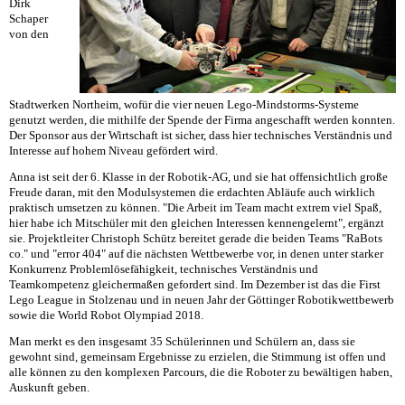
Dirk
Schaper
von den
Stadtwerken Northeim, wofür die vier neuen Lego-Mindstorms-Systeme
genutzt werden, die mithilfe der Spende der Firma angeschafft werden konnten.
Der Sponsor aus der Wirtschaft ist sicher, dass hier technisches Verständnis und
Interesse auf hohem Niveau gefördert wird.
Anna ist seit der 6. Klasse in der Robotik-AG, und sie hat offensichtlich große
Freude daran, mit den Modulsystemen die erdachten Abläufe auch wirklich
praktisch umsetzen zu können. "Die Arbeit im Team macht extrem viel Spaß,
hier habe ich Mitschüler mit den gleichen Interessen kennengelernt", ergänzt
sie. Projektleiter Christoph Schütz bereitet gerade die beiden Teams "RaBots
co." und "error 404" auf die nächsten Wettbewerbe vor, in denen unter starker
Konkurrenz Problemlösefähigkeit, technisches Verständnis und
Teamkompetenz gleichermaßen gefordert sind. Im Dezember ist das die First
Lego League in Stolzenau und in neuen Jahr der Göttinger Robotikwettbewerb
sowie die World Robot Olympiad 2018.
Man merkt es den insgesamt 35 Schülerinnen und Schülern an, dass sie
gewohnt sind, gemeinsam Ergebnisse zu erzielen, die Stimmung ist offen und
alle können zu den komplexen Parcours, die die Roboter zu bewältigen haben,
Auskunft geben.