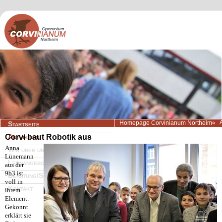
Navigation
Homepage Corvinianum Northeim
Startseite
überspringen
Corvi baut Robotik aus
Aktuelles
Anna
Wir über uns
Lünemann
Lernangebote
aus der
9b3 ist
Beratung/Service
voll in
Kontakt
ihrem
Element.
Gekonnt
erklärt sie