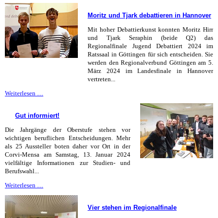
Corvinianerinnen
wollen
Moritz und Tjark debattieren in Hannover
ins
Nationalteam
Mit hoher Debattierkunst konnten Moritz Hirr
und Tjark Seraphin (beide Q2) das
Regionalfinale Jugend Debattiert 2024 im
Ratssaal in Göttingen für sich entscheiden. Sie
werden den Regionalverbund Göttingen am 5.
März 2024 im Landesfinale in Hannover
vertreten...
Moritz
Weiterlesen …
und
Tjark
Gut informiert!
debattieren
in
Die Jahrgänge der Oberstufe stehen vor
Hannover
wichtigen beruflichen Entscheidungen. Mehr
als 25 Aussteller boten daher vor Ort in der
Corvi-Mensa am Samstag, 13. Januar 2024
vielfältige Informationen zur Studien- und
Berufswahl...
Gut
Weiterlesen …
informiert!
Vier stehen im Regionalfinale