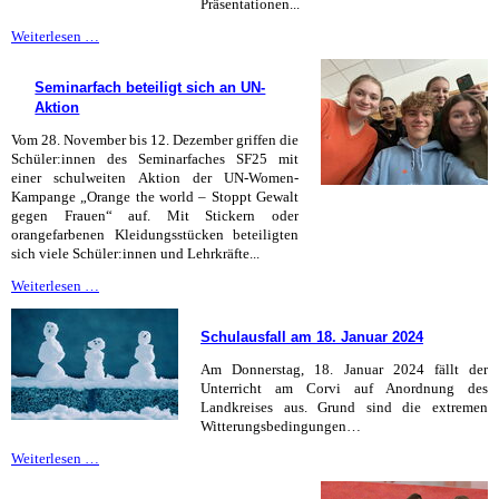
Präsentationen...
Wölfe,
Weiterlesen …
Widerstand
und
Seminarfach beteiligt sich an UN-
Wohlbefinden
Aktion
Vom 28. November bis 12. Dezember griffen die
Schüler:innen des Seminarfaches SF25 mit
einer schulweiten Aktion der UN-Women-
Kampange „Orange the world – Stoppt Gewalt
gegen Frauen“ auf. Mit Stickern oder
orangefarbenen Kleidungsstücken beteiligten
sich viele Schüler:innen und Lehrkräfte...
Seminarfach
Weiterlesen …
beteiligt
sich
Schulausfall am 18. Januar 2024
an
UN-
Am Donnerstag, 18. Januar 2024 fällt der
Aktion
Unterricht am Corvi auf Anordnung des
Landkreises aus. Grund sind die extremen
Witterungsbedingungen…
Schulausfall
Weiterlesen …
am
18.