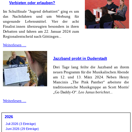
Verbieten oder erlauben?
Januar
2024
Im Schulfinale "Jugend debattiert" ging es um
das Nachtfahren und um Werbung für
ungesunde Lebensmittel. Vier der acht
Finalist:innen überzeugten besonders in ihren
Debatten und fahren am 22. Januar 2024 zum
Regionalentscheid nach Göttingen...
Verbieten
Weiterlesen …
oder
erlauben?
Jazzband probt in Duderstadt
Drei Tage lang feilte die Jazzband an ihrem
neuen Programm für die Musikalischen Abende
am 12. und 13. März 2024. Neben Henry
Mancinis „The Pink Panther“ arbeitete die
traditionsreiche Musikgruppe an Scott Morris'
„Go Daddy-O“.
Leo Janus berichtet...
Jazzband
Weiterlesen …
probt
in
Duderstadt
2026
Juli 2026 (3 Einträge)
Juni 2026 (29 Einträge)