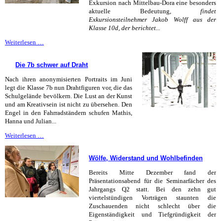
Exkursion nach Mittelbau-Dora eine besonders
aktuelle Bedeutung,
findet
Exkursionsteilnehmer Jakob Wolff aus der
Klasse 10d, der berichtet...
So
Weiterlesen …
hat
es
Die 7b schwer auf Draht
damals
auch
Nach ihren anonymisierten Portraits im Juni
angefangen
legt die Klasse 7b nun Drahtfiguren vor, die das
Schulgelände bevölkern. Die Lust an der Kunst
und am Kreativsein ist nicht zu übersehen. Den
Engel in den Fahrradständern schufen Mathis,
Hanna und Julian...
Die
Weiterlesen …
7b
schwer
Wölfe, Widerstand und Wohlbefinden
auf
Draht
Bereits Mitte Dezember fand der
Präsentationsabend für die Seminarfächer des
Jahrgangs Q2 statt. Bei den zehn gut
viertelstündigen Vorträgen staunten die
Zuschauenden nicht schlecht über die
Eigenständigkeit und Tiefgründigkeit der