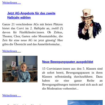
Vive
Weiterlesen …
l’amitié
franco-
Jetzt AG-Angebote für das zweite
allemande!
Halbjahr wählen
Ganze 21 verschiedene AGs mit freien Plätzen
bietet das Corvi im 2. Halbjahr an, zwölf (!)
davon für Fünftklässler:innen. Ob Zirkus,
Theater, Chor, Garten oder Mountainbike, die
Zeit für eine neue AG ist jetzt günstig! Hier
gibts die Übersicht und das Anmeldeformular...
Jetzt
Weiterlesen …
AG-
Angebote
Neue Bewegungspaten ausgebildet
für
das
15 Corvinianer:innen aus den 5. Klassen sind
zweite
ab sofort bereit, Bewegungspausen in ihren
Halbjahr
Klassen selbstständig durchzuführen. Dazu
wählen
haben sie eine ganze Reihe an
Bewegungsübungen trainiert und sich auch auf
die Moderation vorbereitet...
Neue
Weiterlesen …
Bewegungspaten
ausgebildet