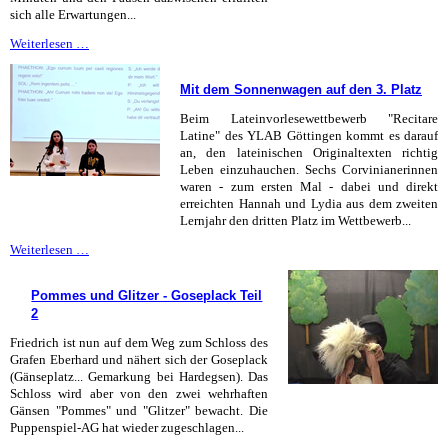
sich alle Erwartungen...
Drama,
Weiterlesen …
Druck
und
Mit dem Sonnenwagen auf den 3. Platz
Durcheinander
Beim Lateinvorlesewettbewerb "Recitare
Latine" des YLAB Göttingen kommt es darauf
an, den lateinischen Originaltexten richtig
Leben einzuhauchen. Sechs Corvinianerinnen
waren - zum ersten Mal - dabei und direkt
erreichten Hannah und Lydia aus dem zweiten
Lernjahr den dritten Platz im Wettbewerb...
Mit
Weiterlesen …
dem
Sonnenwagen
Pommes und Glitzer - Goseplack Teil
auf
2
den
3.
Friedrich ist nun auf dem Weg zum Schloss des
Platz
Grafen Eberhard und nähert sich der Goseplack
(Gänseplatz... Gemarkung bei Hardegsen). Das
Schloss wird aber von den zwei wehrhaften
Gänsen "Pommes" und "Glitzer" bewacht. Die
Puppenspiel-AG hat wieder zugeschlagen...