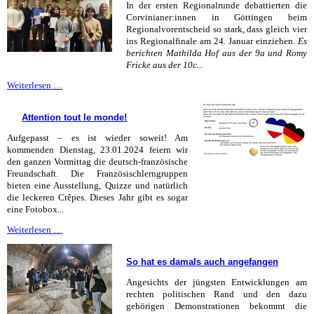
In der ersten Regionalrunde debattierten die
Corvinianer:innen in Göttingen beim
Regionalvorentscheid so stark, dass gleich vier
ins Regionalfinale am 24. Januar einziehen.
Es
berichten Mathilda Hof aus der 9a und Romy
Fricke aus der 10c...
Vier
Weiterlesen …
stehen
im
Attention tout le monde!
Regionalfinale
Aufgepasst – es ist wieder soweit! Am
kommenden Dienstag, 23.01.2024 feiern wir
den ganzen Vormittag die deutsch-französische
Freundschaft. Die Französischlerngruppen
bieten eine Ausstellung, Quizze und natürlich
die leckeren Crêpes. Dieses Jahr gibt es sogar
eine Fotobox...
Attention
Weiterlesen …
tout
le
So hat es damals auch angefangen
monde!
Angesichts der jüngsten Entwicklungen am
rechten politischen Rand und den dazu
gehörigen Demonstrationen bekommt die