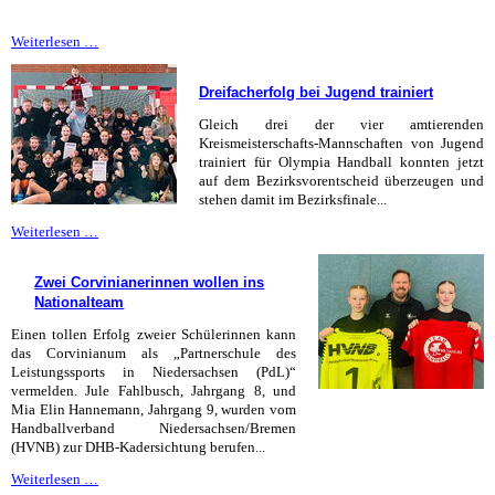
Pommes
Weiterlesen …
und
Glitzer
Dreifacherfolg bei Jugend trainiert
-
Goseplack
Gleich drei der vier amtierenden
Teil
Kreismeisterschafts-Mannschaften von Jugend
2
trainiert für Olympia Handball konnten jetzt
auf dem Bezirksvorentscheid überzeugen und
stehen damit im Bezirksfinale...
Dreifacherfolg
Weiterlesen …
bei
Jugend
Zwei Corvinianerinnen wollen ins
trainiert
Nationalteam
Einen tollen Erfolg zweier Schülerinnen kann
das Corvinianum als „Partnerschule des
Leistungssports in Niedersachsen (PdL)“
vermelden. Jule Fahlbusch, Jahrgang 8, und
Mia Elin Hannemann, Jahrgang 9, wurden vom
Handballverband Niedersachsen/Bremen
(HVNB) zur DHB-Kadersichtung berufen...
Zwei
Weiterlesen …