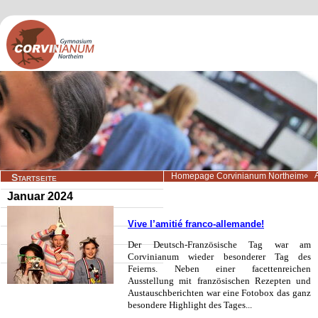
Navigation
Homepage Corvinianum Northeim
Startseite
überspringen
Januar 2024
Aktuelles
Wir über uns
Vive l’amitié franco-allemande!
Lernangebote
Der Deutsch-Französische Tag war am
Beratung/Service
Corvinianum wieder besonderer Tag des
Feierns. Neben einer facettenreichen
Kontakt
Ausstellung mit französischen Rezepten und
Austauschberichten war eine Fotobox das ganz
besondere Highlight des Tages...