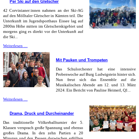
Per Ski auf den Gletscher
42 Corvinianer:innen nahmen an der Ski-AG
auf den Mölltaler Gletscher in Kärnten teil. Die
Unterkunft im Jugendsporthaus Eissee lag auf
2800m Höhe mitten im Gletscherskigebiet und
morgens ging es direkt vor der Unterkunft auf
die Ski...
Per
Weiterlesen …
Ski
auf
Mit Pauken und Trompeten
den
Gletscher
Das Schulorchester hat eine intensive
Probenwoche auf Burg Ludwigstein hinter sich.
Nun freut sich das Ensemble auf die
Musikalischen Abende am 12. und 13. März
2024. Ein Bericht von Pauline Heimerl, Q1...
Mit
Weiterlesen …
Pauken
und
Drama, Druck und Durcheinander
Trompeten
Das traditionelle Völkerballturnier der 5.
Klassen versprach große Spannung und ebenso
großes Drama. In den zehn Partien a 20
Minuten und den Pausen dazwischen erfüllten