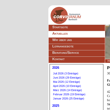
Navigation
Startseite
überspringen
Aktuelles
Wir über uns
Lernangebote
Beratung/Service
Kontakt
H
2026
P
30
Juli 2026 (3 Einträge)
Juni 2026 (29 Einträge)
F
Mai 2026 (12 Einträge)
Gl
April 2026 (10 Einträge)
März 2026 (14 Einträge)
4
Februar 2026 (19 Einträge)
Co
Januar 2026 (25 Einträge)
bi
Sk
2025
te