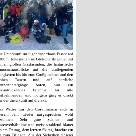
ie Unterkunft im Jugendsporthaus Eissee auf
800m Höhe mitten im Gletscherskigebiet mit
einen großen Glasfassaden, die fantastische
anoramaausblicke auf die umliegenden
ergketten bis hin zum Großglockner und den
ohen Tauern und auf herrliche
onnenuntergänge boten, war ein
eeindruckendes Erlebnis für alle
eilnehmenden, und morgens ging es direkt
or der Unterkunft auf die Ski.
as Wetter war den Corvinianern auch in
iesem Jahr wieder ausgesprochen wohl
esonnen. Sehr gute Schnee- und
istenverhältnisse und meist strahlend blauer
am Freitag, dem letzten Skitag, brachte ein
 zum Erliegen. Aus der Sicherheit unserer