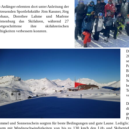
 Anfänger erlernten dort unter Anleitung der
treuenden Sportlehrkräfte Jörn Kassner, Jörg
phaus, Dorothee Lahme und Marlene
örnenburg das Skifahren, während 27
ortgeschrittene ihre skifahrerischen
higkeiten verbessern konnten.
D
2
s
P
B
H
S
b
T
v
D
d
g
P
mmel und Sonnenschein sorgten für beste Bedingungen und gute Laune. Lediglich 
urm mit Windgeschwindigkeiten von bis zu 130 km/h den Lift- und Skibetrieb