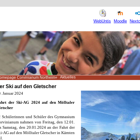
WebUntis
Moodle
Nextc
Aktuelles
omepage Corvinianum Northeim
er Ski auf den Gletscher
. Januar 2024
ahrt der Ski-AG 2024 auf den Mölltaler
etscher
2 Schülerinnen und Schüler des Gymnasium
rvinianum nahmen von Freitag, den 12.01.
s Samstag, den 20.01.2024 an der Fahrt der
i-AG auf den Mölltaler Gletscher in Kärnten
il.