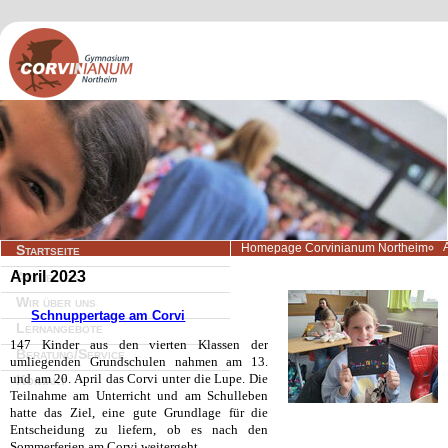
Navigation
Homepage Corvinianum Northeim
Startseite
überspringen
April 2023
Aktuelles
Wir über uns
Schnuppertage am Corvi
Lernangebote
147 Kinder aus den vierten Klassen der
Beratung/Service
umliegenden Grundschulen nahmen am 13.
und am 20. April das Corvi unter die Lupe. Die
Kontakt
Teilnahme am Unterricht und am Schulleben
hatte das Ziel, eine gute Grundlage für die
Entscheidung zu liefern, ob es nach den
Sommerferien am Corvi weitergeht...