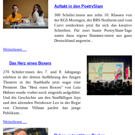
die
Auftakt in den PoetrySlam
da?
300 Schüler:innen aus zehn 10. Klassen von
der KGS Moringen, der BBS Northeim und vom
Corvi entdeckten jetzt für sich das kreative
Schreiben. Für zwei bunte PoetrySlam-Tage
waren dazu eigens Slammer:innen aus ganz
Deutschland angereist...
Auftakt
Weiterlesen …
in
den
Das Herz eines Boxers
PoetrySlam
270 Schüler:innen des 7. und 8. Jahrgangs
erlebten in der dritten Aufführung des Jungen
Theaters in der Stadthalle jetzt sogar eine
Premiere. Das "Herz eines Boxers" von Lutz
Hübner wurde vorher noch nirgends aufgeführt.
Und die Geschichte um den Straffälligen Jojo
und den alternden Preisboxer Leo in der Regie
von Christian Villmar packte das junge
Publikum...
Das
Weiterlesen …
Herz
eines