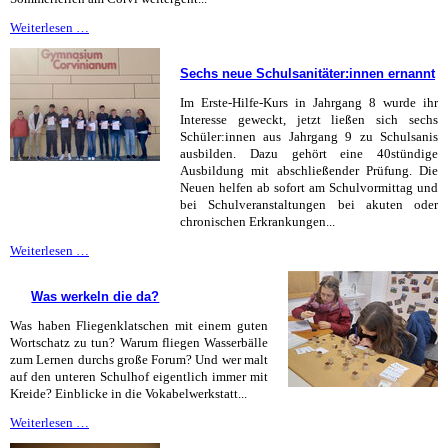
Schnuppertage
Weiterlesen …
am
Corvi
Sechs neue Schulsanitäter:innen ernannt
Im Erste-Hilfe-Kurs in Jahrgang 8 wurde ihr
Interesse geweckt, jetzt ließen sich sechs
Schüler:innen aus Jahrgang 9 zu Schulsanis
ausbilden. Dazu gehört eine 40stündige
Ausbildung mit abschließender Prüfung. Die
Neuen helfen ab sofort am Schulvormittag und
bei Schulveranstaltungen bei akuten oder
chronischen Erkrankungen...
Sechs
Weiterlesen …
neue
Schulsanitäter:innen
Was werkeln die da?
ernannt
Was haben Fliegenklatschen mit einem guten
Wortschatz zu tun? Warum fliegen Wasserbälle
zum Lernen durchs große Forum? Und wer malt
auf den unteren Schulhof eigentlich immer mit
Kreide? Einblicke in die Vokabelwerkstatt...
Was
Weiterlesen …
werkeln