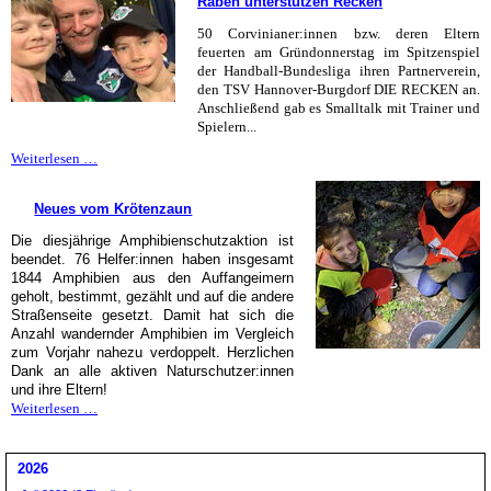
Raben unterstützen Recken
Boxers
50 Corvinianer:innen bzw. deren Eltern
feuerten am Gründonnerstag im Spitzenspiel
der Handball-Bundesliga ihren Partnerverein,
den
TSV Hannover-Burgdorf DIE RECKEN
an.
Anschließend gab es Smalltalk mit Trainer und
Spielern...
Raben
Weiterlesen …
unterstützen
Recken
Neues vom Krötenzaun
Die diesjährige Amphibienschutzaktion ist
beendet. 76 Helfer:innen haben insgesamt
1844 Amphibien aus den Auffangeimern
geholt, bestimmt, gezählt und auf die andere
Straßenseite gesetzt. Damit hat sich die
Anzahl wandernder Amphibien im Vergleich
zum Vorjahr nahezu verdoppelt. Herzlichen
Dank an alle aktiven Naturschutzer:innen
und ihre Eltern!
Neues
Weiterlesen …
vom
Krötenzaun
2026