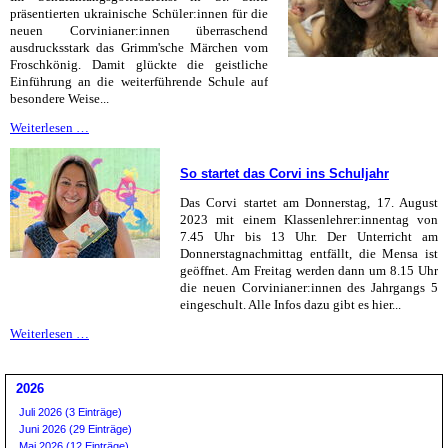
präsentierten ukrainische Schüler:innen für die
neuen Corvinianer:innen überraschend
ausdrucksstark das Grimm'sche Märchen vom
Froschkönig. Damit glückte die geistliche
Einführung an die weiterführende Schule auf
besondere Weise...
Sei
Weiterlesen …
kein
Frosch
So startet das Corvi ins Schuljahr
Das Corvi startet am Donnerstag, 17. August
2023 mit einem Klassenlehrer:innentag von
7.45 Uhr bis 13 Uhr. Der Unterricht am
Donnerstagnachmittag entfällt, die Mensa ist
geöffnet. Am Freitag werden dann um 8.15 Uhr
die neuen Corvinianer:innen des Jahrgangs 5
eingeschult. Alle Infos dazu gibt es hier...
So
Weiterlesen …
startet
das
Corvi
2026
ins
Juli 2026 (3 Einträge)
Schuljahr
Juni 2026 (29 Einträge)
Mai 2026 (12 Einträge)