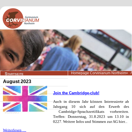
Navigation
Homepage Corvinianum Northeim
Startseite
überspringen
August 2023
Aktuelles
Wir über uns
Join the Cambridge-club!
Lernangebote
Auch in diesem Jahr können Interessierte ab
Beratung/Service
Jahrgang 10 sich auf den Erwerb des
Cambridge-Sprachzertifikats vorbereiten.
Kontakt
Treffen: Donnerstag, 31.8.2023 um 13.10 in
0227. Weitere Infos und Stimmen zur AG hier...
Join
Weiterlesen …