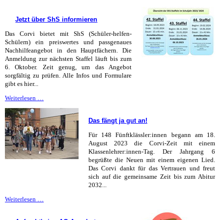
the
Cambridge-
Jetzt über ShS informieren
club!
Das Corvi bietet mit ShS (Schüler-helfen-
Schülern) ein preiswertes und passgenaues
Nachhilfeangebot in den Hauptfächern. Die
Anmeldung zur nächsten Staffel läuft bis zum
6. Oktober. Zeit genug, um das Angebot
sorgfältig zu prüfen. Alle Infos und Formulare
gibt es hier...
Jetzt
Weiterlesen …
über
ShS
Das fängt ja gut an!
informieren
Für 148 Fünftklässler:innen begann am 18.
August 2023 die Corvi-Zeit mit einem
Klassenlehrer:innen-Tag. Der Jahrgang 6
begrüßte die Neuen mit einem eigenen Lied.
Das Corvi dankt für das Vertrauen und freut
sich auf die gemeinsame Zeit bis zum Abitur
2032...
Das
Weiterlesen …
fängt
ja