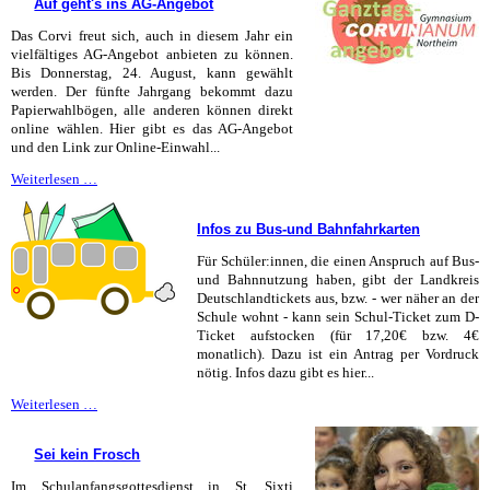
Auf geht's ins AG-Angebot
gut
an!
Das Corvi freut sich, auch in diesem Jahr ein
vielfältiges AG-Angebot anbieten zu können.
Bis Donnerstag, 24. August, kann gewählt
werden. Der fünfte Jahrgang bekommt dazu
Papierwahlbögen, alle anderen können direkt
online wählen. Hier gibt es das AG-Angebot
und den Link zur Online-Einwahl...
Auf
Weiterlesen …
geht's
ins
Infos zu Bus-und Bahnfahrkarten
AG-
Angebot
Für Schüler:innen, die einen Anspruch auf Bus-
und Bahnnutzung haben, gibt der Landkreis
Deutschlandtickets aus, bzw. - wer näher an der
Schule wohnt - kann sein Schul-Ticket zum D-
Ticket aufstocken (für 17,20€ bzw. 4€
monatlich). Dazu ist ein Antrag per Vordruck
nötig. Infos dazu gibt es hier...
Infos
Weiterlesen …
zu
Bus-
Sei kein Frosch
und
Bahnfahrkarten
Im Schulanfangsgottesdienst in St. Sixti