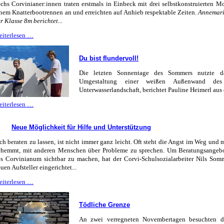
chs Corvinianer:innen traten erstmals in Einbeck mit drei selbstkonstruierten M
nem Knatterbootrennen an und erreichten auf Anhieb respektable Zeiten.
Annemari
r Klasse 8m berichtet...
Nächstes
eiterlesen …
Jahr
noch
Du bist flundervoll!
schneller
Die letzten Sonnentage des Sommers nutzte da
Umgestaltung einer weißen Außenwand des 
Unterwasserlandschaft, berichtet Pauline Heimerl aus
Du
eiterlesen …
bist
flundervoll!
Neue Möglichkeit für Hilfe und Unterstützung
ch beraten zu lassen, ist nicht immer ganz leicht. Oft steht die Angst im Weg und 
ehemmt, mit anderen Menschen über Probleme zu sprechen. Um Beratungsangebo
s Corvinianum sichtbar zu machen, hat der Corvi-Schulsozialarbeiter Nils Som
uen Aufsteller eingerichtet...
Neue
eiterlesen …
Möglichkeit
für
Tödliche Grenze
Hilfe
und
An zwei verregneten Novembertagen besuchten d
Unterstützung