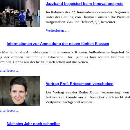
Jazzband begeistert beim Innovationspreis
mit
Hannover
Im Rahmen des 22. Innovationspreises der Regionen 
96
unter der Leitung von Thomas Constien die Preisve
mitgestalten.
Pauline Heimerl, Q2, berichtet...
Jazzband
Weiterlesen …
begeistert
beim
Informationen zur Anmeldung der neuen fünften Klassen
Innovationspreis
 Mai laufen die Anmeldungen für die neuen 5. Klassen. Außerdem im Angebot: S
ag der offenen Tür und ein Infoabend. Dazu gibt es hier weitere Information
rminen. Hanna aus der 6c freut sich schon auf die Neuen...
Informationen
eiterlesen …
zur
Anmeldung
Vortrag Prof. Priesemann verschoben
der
neuen
Der Vortrag aus der Reihe
Macht Wissenschaft
von 
fünften
Netzwerken konnte am 2. Dezember 2024 nicht statt
Klassen
Zeitpunkt nachgeholt werden...
Vortrag
eiterlesen …
Prof.
Priesemann
Nächstes Jahr noch schneller
verschoben