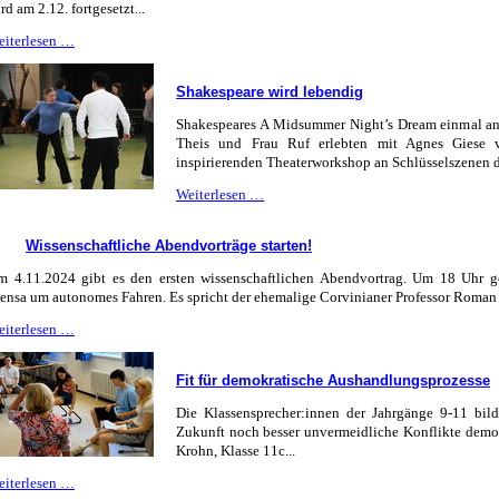
rd am 2.12. fortgesetzt...
"Macht
eiterlesen …
Wissenschaft"
startet
Shakespeare wird lebendig
erfolgreich
Shakespeares A Midsummer Night’s Dream einmal and
Theis und Frau Ruf erlebten mit Agnes Giese 
inspirierenden Theaterworkshop an Schlüsselszenen d
Shakespeare
Weiterlesen …
wird
lebendig
Wissenschaftliche Abendvorträge starten!
 4.11.2024 gibt es den ersten wissenschaftlichen Abendvortrag. Um 18 Uhr ge
nsa um autonomes Fahren. Es spricht der ehemalige Corvinianer Professor Roman 
Wissenschaftliche
eiterlesen …
Abendvorträge
starten!
Fit für demokratische Aushandlungsprozesse
Die Klassensprecher:innen der Jahrgänge 9-11 bild
Zukunft noch besser unvermeidliche Konflikte demok
Krohn, Klasse 11c...
Fit
eiterlesen …