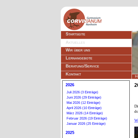
Navigation
Startseite
überspringen
Aktuelles
Wir über uns
Lernangebote
Beratung/Service
Kontakt
H
2026
2
Juli 2026 (3 Einträge)
Juni 2026 (29 Einträge)
Mai 2026 (12 Einträge)
D
April 2026 (10 Einträge)
do
März 2026 (14 Einträge)
Februar 2026 (19 Einträge)
W
Januar 2026 (25 Einträge)
2025