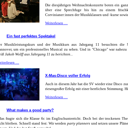
Die diesjährigen Weihnachtskonzerte boten ein ga
über eine Sprechfuge bis hin zu einem frischk
Corvinianer:innen der Musikklassen und -kurse sowie
Fröh-
Weiterlesen …
öhliche
Weihnacht
Ein fast perfektes Spektakel
überall!
er Musikleistungskurs und der Musikkurs aus Jahrgang 11 besuchten die S
nnover, um ein professionelles Musical zu sehen. Und in "Chicago" war nahezu a
iß Jakob Wolff aus Jahrgang 11 zu berichten...
Ein
eiterlesen …
fast
perfektes
X-Mas-Disco voller Erfolg
Spektakel
Auch in diesem Jahr hat die SV wieder eine Disco zu
riesengroßer Erfolg mit einer herrlichen Stimmung. Hi
X-
Weiterlesen …
Mas-
Disco
What makes a good party?
voller
Erfolg
.das fragte sich die Klasse 6c im Englischunterricht. Doch bei der trockenen Theo
cht bleiben. Schnell stand fest: Wir werden
party planners
und setzen unsere Pläne