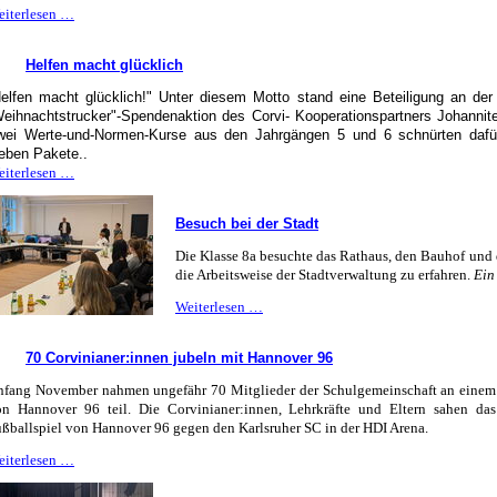
Gewalt
eiterlesen …
gegen
Kinder
Helfen macht glücklich
ist
NIE
Helfen macht glücklich!" Unter diesem Motto stand eine Beteiligung an der 
ok!
eihnachtstrucker"-Spendenaktion des Corvi- Kooperationspartners Johanniter-
wei Werte-und-Normen-Kurse aus den Jahrgängen 5 und 6 schnürten dafü
ieben Pakete..
Helfen
eiterlesen …
macht
glücklich
Besuch bei der Stadt
Die Klasse 8a besuchte das Rathaus, den Bauhof und 
die Arbeitsweise der Stadtverwaltung zu erfahren.
Ein
Besuch
Weiterlesen …
bei
der
70 Corvinianer:innen jubeln mit Hannover 96
Stadt
fang November nahmen ungefähr 70 Mitglieder der Schulgemeinschaft an einem 
on Hannover 96 teil. Die Corvinianer:innen, Lehrkräfte und Eltern sahen das
ßballspiel von Hannover 96 gegen den Karlsruher SC in der HDI Arena.
70
eiterlesen …
Corvinianer:innen
jubeln