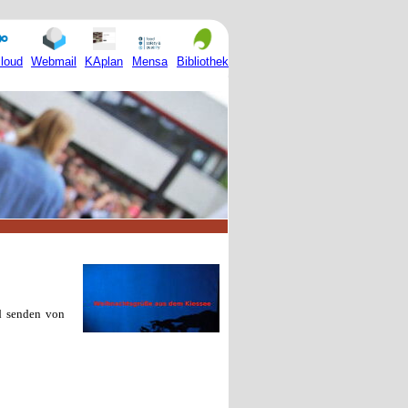
Mensa
loud
Webmail
KAplan
Bibliothek
d senden von