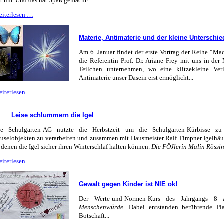
t um. Und das hat Spaß gemacht!
What
eiterlesen …
makes
a
Materie, Antimaterie und der kleine Unterschie
good
party?
Am 6. Januar
findet der erste Vortrag der Reihe “Mac
die Referentin Prof. Dr. Ariane Frey mit uns in der
Teilchen unternehmen, wo eine klitzekleine Ve
Antimaterie unser Dasein erst ermöglicht...
Materie,
eiterlesen …
Antimaterie
und
Leise schlummern die Igel
der
kleine
ie Schulgarten-AG nutzte die Herbstzeit um die Schulgarten-Kürbisse z
Unterschied
uselobjekten zu verarbeiten und zusammen mit Hausmeister Ralf Timpner Igelhäu
 denen die Igel sicher ihren Winterschlaf halten können.
Die FÖJlerin Malin Rössing
Leise
eiterlesen …
schlummern
die
Gewalt gegen Kinder ist NIE ok!
Igel
Der Werte-und-Normen-Kurs des Jahrgangs 8 
Menschenwürde
. Dabei entstanden berührende Pla
Botschaft...