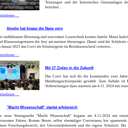
Teistungen und die historischen Grenzanlagen 
berichtet...
Tödliche
eiterlesen …
Grenze
Amelie hat knapp die Nase vorn
t einfühlsamer Betonung und souveräner Lesetechnik konnte Amelie Maria Jaekel
nf Klassensiegerinnen die Jury am meisten überzeugen. Damit wird die Schülerin 
 Januar 2025 das Corvi als Schulsiegerin im Bezirksentscheid vertreten...
Amelie
eiterlesen …
hat
knapp
Mit 17 Zielen in die Zukunft
die
Nase
Das Corvi hat sich für die kommenden zwei Jahr
vorn
Handlungsschwerpunkt gewählt. Zum Auftakt ist 
Vorbereitungen dazu starteten am 4.11. 2024 mit eine
Mit
eiterlesen …
17
Zielen
"Macht Wissenschaft" startet erfolgreich
in
die
ie neue Vortragsreihe "Macht Wissenschaft" begann am 4.11.2024 mit eine
Zukunft
utonomen Fahren. Roman Henze, selbst ehemaliger Corvinianer, bot spannende 
inen Forschungsbereich, den Universitätsbetrieb und die eigene Schulzeit. Die 