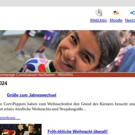
WebUntis
Moodle
Nextc
Aktuelles
omepage Corvinianum Northeim
024
Grüße zum Jahreswechsel
ie CorviPuppets haben zum Weihnachtsfest den Grund des Kiessees besucht un
rt relativ friedliche Weihnachts-und Neujahrsgrüße...
Grüße
eiterlesen …
zum
Jahreswechsel
Fröh-öhliche Weihnacht überall!