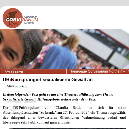
Navigation
Homepage Corvinianum Northeim
Startseite
überspringen
DS-Kurs prangert sexualisierte Gewalt an
Aktuelles
1. März 2024
Wir über uns
In dem folgenden Text geht es um eine Theateraufführung zum Thema
Lernangebote
Sexualisierte Gewalt. Hilfsangebote stehen unter dem Text.
Beratung/Service
Der DS-Prüfungskurs von Claudia Seidel hat sich für seine
Kontakt
Abschlusspräsentation "So krank." am 27. Februar 2024 ein Thema ausgewählt,
das dringend einer bewussteren öffentlichen Wahrnehmung bedarf und
überzeugte sein Publikum auf ganzer Linie.