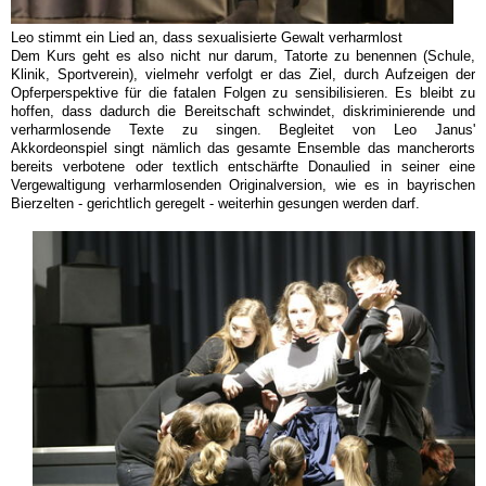
Leo stimmt ein Lied an, dass sexualisierte Gewalt verharmlost
Dem Kurs geht es also nicht nur darum, Tatorte zu benennen (Schule,
Klinik, Sportverein), vielmehr verfolgt er das Ziel, durch Aufzeigen der
Opferperspektive für die fatalen Folgen zu sensibilisieren. Es bleibt zu
hoffen, dass dadurch die Bereitschaft schwindet, diskriminierende und
verharmlosende Texte zu singen. Begleitet von Leo Janus'
Akkordeonspiel singt nämlich das gesamte Ensemble das mancherorts
bereits verbotene oder textlich entschärfte Donaulied in seiner eine
Vergewaltigung verharmlosenden Originalversion, wie es in bayrischen
Bierzelten - gerichtlich geregelt - weiterhin gesungen werden darf.