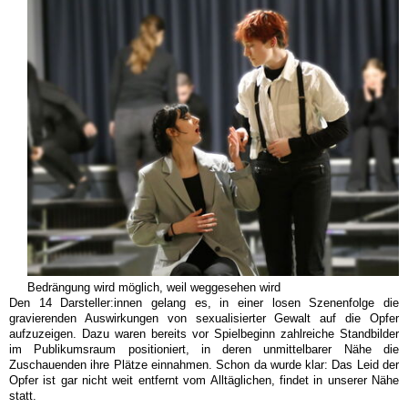
Bedrängung wird möglich, weil weggesehen wird
Den 14 Darsteller:innen gelang es, in einer losen Szenenfolge die
gravierenden Auswirkungen von sexualisierter Gewalt auf die Opfer
aufzuzeigen. Dazu waren bereits vor Spielbeginn zahlreiche Standbilder
im Publikumsraum positioniert, in deren unmittelbarer Nähe die
Zuschauenden ihre Plätze einnahmen. Schon da wurde klar: Das Leid der
Opfer ist gar nicht weit entfernt vom Alltäglichen, findet in unserer Nähe
statt.