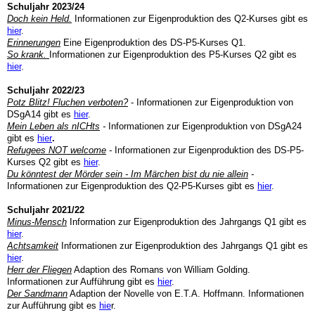
Schuljahr 2023/24
Doch kein Held.
Informationen zur Eigenproduktion des Q2-Kurses gibt es
hier
.
Erinnerungen
Eine Eigenproduktion des DS-P5-Kurses Q1.
So krank.
Informationen zur Eigenproduktion des P5-Kurses Q2 gibt es
hier
.
Schuljahr 2022/23
Potz Blitz! Fluchen verboten?
- Informationen zur Eigenproduktion von
DSgA14 gibt es
hier
.
Mein Leben als nICHts
-
Informationen zur Eigenproduktion von DSgA24
gibt es
hier
.
Refugees NOT welcome
-
Informationen zur Eigenproduktion des DS-P5-
Kurses Q2 gibt es
hier
.
Du könntest der Mörder sein - Im Märchen bist du nie allein
-
Informationen zur Eigenproduktion des Q2-P5-Kurses gibt es
hier
.
Schuljahr 2021/22
Minus-Mensch
Information zur Eigenproduktion des Jahrgangs Q1 gibt es
hier
.
Achtsamkeit
Informationen zur Eigenproduktion des Jahrgangs Q1 gibt es
hier
.
Herr der Fliegen
Adaption des Romans von William Golding.
Informationen zur Aufführung gibt es
hier
.
Der Sandmann
Adaption der Novelle von E.T.A. Hoffmann. Informationen
zur Aufführung gibt es
hie
r.