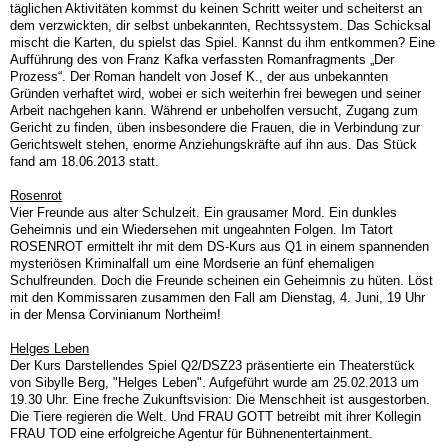
täglichen Aktivitäten kommst du keinen Schritt weiter und scheiterst an
dem verzwickten, dir selbst unbekannten, Rechtssystem. Das Schicksal
mischt die Karten, du spielst das Spiel. Kannst du ihm entkommen? Eine
Aufführung des von Franz Kafka verfassten Romanfragments „Der
Prozess“. Der Roman handelt von Josef K., der aus unbekannten
Gründen verhaftet wird, wobei er sich weiterhin frei bewegen und seiner
Arbeit nachgehen kann. Während er unbeholfen versucht, Zugang zum
Gericht zu finden, üben insbesondere die Frauen, die in Verbindung zur
Gerichtswelt stehen, enorme Anziehungskräfte auf ihn aus. Das Stück
fand am 18.06.2013 statt.
Rosenrot
Vier Freunde aus alter Schulzeit. Ein grausamer Mord. Ein dunkles
Geheimnis und ein Wiedersehen mit ungeahnten Folgen. Im Tatort
ROSENROT ermittelt ihr mit dem DS-Kurs aus Q1 in einem spannenden
mysteriösen Kriminalfall um eine Mordserie an fünf ehemaligen
Schulfreunden. Doch die Freunde scheinen ein Geheimnis zu hüten. Löst
mit den Kommissaren zusammen den Fall am Dienstag, 4. Juni, 19 Uhr
in der Mensa Corvinianum Northeim!
Helges Leben
Der Kurs Darstellendes Spiel Q2/DSZ23 präsentierte ein Theaterstück
von Sibylle Berg, "Helges Leben". Aufgeführt wurde am 25.02.2013 um
19.30 Uhr. Eine freche Zukunftsvision: Die Menschheit ist ausgestorben.
Die Tiere regieren die Welt. Und FRAU GOTT betreibt mit ihrer Kollegin
FRAU TOD eine erfolgreiche Agentur für Bühnenentertainment.