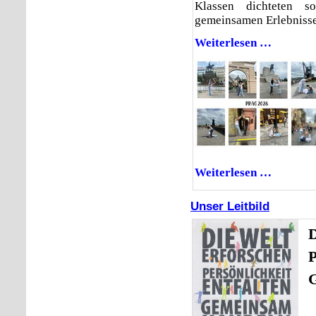
Klassen dichteten s
gemeinsamen Erlebnisse
Weiterlesen …
"Klassenfa
-
richtig
geil..."
Weiterlesen …
Děkuji
an
Prag
Unser Leitbild