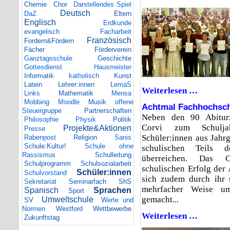
Ferien!
Chemie
Chor
Darstellendes Spiel
Deutsch
DaZ
Eltern
Englisch
Erdkunde
evangelisch
Facharbeit
Französisch
Fordern&Fördern
Fächer
Förderverein
Ganztagsschule
Geschichte
Gottesdienst
Hausmeister
Informatik
katholisch
Kunst
Latein
Lehrer:innen
LemaS
Weiterlesen …
Ausgezeich
Links
Mathematik
Mensa
Mobbing
Moodle
Musik
offene
Achtmal Fachhochsch
Steuergruppe
Partnerschaften
Neben den 90 Abitur
Philosophie
Physik
Politik
Corvi zum Schulja
Projekte&Aktionen
Presse
Schüler:innen aus Jahr
Rabenpost
Religion
Sanis
Schule:Kultur!
Schule ohne
schulischen Teils d
Rassismus
Schulleitung
überreichen. Das C
Schulprogramm
Schulsozialarbeit
schulischen Erfolg der 
Schüler:innen
Schulvorstand
sich zudem durch ihr 
Sekretariat
Seminarfach
ShS
mehrfacher Weise u
Spanisch
Sprachen
Sport
gemacht...
Umweltschule
SV
Werte und
Normen
Westford
Wettbewerbe
Weiterlesen …
Achtmal
Zukunftstag
Fachhochsc