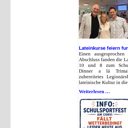
Lateinkurse feiern fu
Einen ausgesprochen 
Abschluss fanden die L
10 und 8 zum Schulj
Dinner a lá Trima
zubereitetes Legionärs
lateinische Kultur in di
Weiterlesen …
Lateinkurs
feiern
furioses
Finale