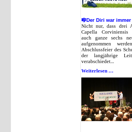
🎼Der Diri war immer
Nicht nur, dass drei 
Capella Corviniensis
auch ganze sechs ne
aufgenommen werde
Abschlussfeier des Sch
der langjährige Le
verabschiedet...
Weiterlesen …
🎼Der
Diri
war
immer
der
Constien
🎶