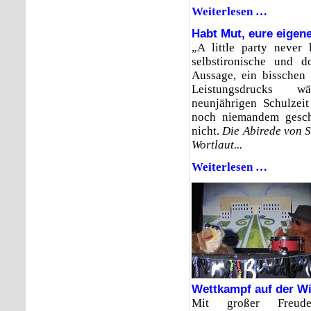
Weiterlesen …
Abientlass
mit
Habt Mut, eure eige
Licht
und
„A little party never
Schatten
selbstironische und d
Aussage, ein bisschen
Leistungsdrucks 
neunjährigen Schulzei
noch niemandem gesc
nicht.
Die Abirede von 
Wortlaut...
Weiterlesen …
Habt
Mut,
eure
eigenen
Wege
zu
gehen
Wettkampf auf der W
Mit großer Freud