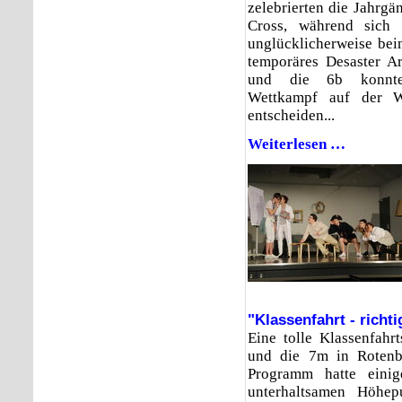
zelebrierten die Jahrgä
Cross, während sich 
unglücklicherweise bei
temporäres Desaster A
und die 6b konnten
Wettkampf auf der W
entscheiden...
Weiterlesen …
Wettkampf
auf
der
Wilhelmsw
"Klassenfahrt - richtig
Eine tolle Klassenfahr
und die 7m in Rotenb
Programm hatte einig
unterhaltsamen Höhep