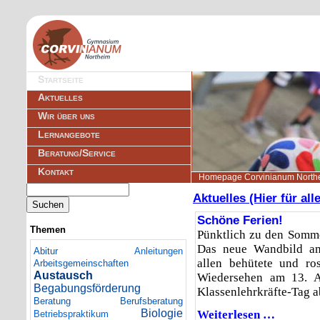
Navigation
Startseite
überspringen
Aktuelles
Wir über uns
Lernangebote
Beratung/Service
Kontakt
Homepage Corvinianum North
Suchbegriffe
Aktuelles (Hier für all
Suchen
Schöne Ferien!
Themen
Pünktlich zu den Somme
Das neue Wandbild a
Abitur
Anleitungen
allen behütete und ro
Arbeitsgemeinschaften
Austausch
Wiedersehen am 13. 
Begabungsförderung
Klassenlehrkräfte-Tag a
Beratung
Berufsberatung
Biologie
Weiterlesen …
Schöne
Betriebspraktikum