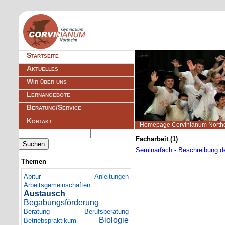
Navigation
Startseite
überspringen
Aktuelles
Wir über uns
Lernangebote
Beratung/Service
Kontakt
Homepage Corvinianum North
Suchbegriffe
Facharbeit (1)
Suchen
Seminarfach - Beschreibung 
Themen
Abitur
Anleitungen
Arbeitsgemeinschaften
Austausch
Begabungsförderung
Beratung
Berufsberatung
Biologie
Betriebspraktikum