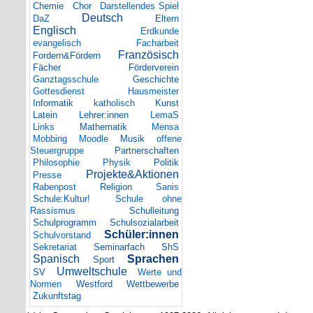
Chemie
Chor
Darstellendes Spiel
Deutsch
DaZ
Eltern
Englisch
Erdkunde
evangelisch
Facharbeit
Französisch
Fordern&Fördern
Fächer
Förderverein
Ganztagsschule
Geschichte
Gottesdienst
Hausmeister
Informatik
katholisch
Kunst
Latein
Lehrer:innen
LemaS
Links
Mathematik
Mensa
Mobbing
Moodle
Musik
offene
Steuergruppe
Partnerschaften
Philosophie
Physik
Politik
Projekte&Aktionen
Presse
Rabenpost
Religion
Sanis
Schule:Kultur!
Schule ohne
Rassismus
Schulleitung
Schulprogramm
Schulsozialarbeit
Schüler:innen
Schulvorstand
Sekretariat
Seminarfach
ShS
Spanisch
Sprachen
Sport
Umweltschule
SV
Werte und
Normen
Westford
Wettbewerbe
Zukunftstag