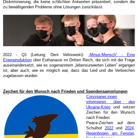
Diskriminierung, die keine schlichten Antworten präsentiert, sondern die
zu bewältigenden Probleme ohne Lösungen zurücklässt.
2022 - Q1 (Leitung: Deni Velinowski):
„Minus-Mensch" - Eine
Eigenproduktion
über Euthanasie im Dritten Reich, die sich mit der Frage
auseinandersetzt, wie es sogenanntem „lebensunwerten Leben" ergangen
ist, aber auch, wie es möglich war, dass das Leid und die Verbrechen
zugelassen wurden.
Zeichen für den Wunsch nach Frieden und Spendensammlungen
Corvinianer:innen
informieren über den
Ukraine-Krieg
und setzen
Zeichen für den Wunsch
nach Frieden:
Peace-Zeichen auf dem
Schulhof
2022
und
2024
,
Regenbogen am Fenster
,