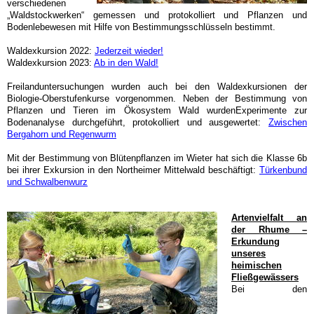
verschiedenen
„Waldstockwerken“ gemessen und protokolliert und Pflanzen und
Bodenlebewesen mit Hilfe von Bestimmungsschlüsseln bestimmt.
Waldexkursion 2022:
Jederzeit wieder!
Waldexkursion 2023:
Ab in den Wald!
Freilanduntersuchungen wurden auch bei
den Waldexkursionen der
Biologie-Oberstufenkurse
vorgenommen.
Neben der Bestimmung von
Pflanzen und Tieren im
Ökosystem Wald
wurden
Experimente zur
Boden
analyse
durchgeführt, protokolliert und ausgewertet:
Zwischen
Bergahorn und Regenwurm
Mit der
Bestimmung von Blütenpflanzen
im
Wieter
hat sich die Klasse 6b
bei ihrer Exkursion in den Northeimer Mittelwald beschäftigt:
Türkenbund
und Schwalbenwurz
Artenvielfalt an
der Rhume –
Erkundung
unseres
heimischen
Fließgewässers
Bei den