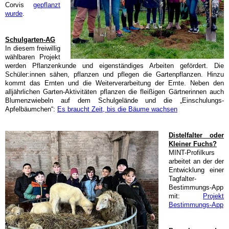
Corvis
gepflanzt
wurde
.
Schulgarten-AG
In diesem freiwillig
wählbaren Projekt
werden Pflanzenkunde
und
eigenständiges Arbeiten
gefördert. Die
Schüler:innen sähen, pflanzen und pflegen die Gartenpflanzen.
Hinzu
kommt das
Ernten und die Weiterverarbeitung der Ernte.
Neben den
alljährlichen Garten-Aktivitäten pflanzen die fleißigen Gärtnerinnen auch
Blumenzwiebeln auf dem Schulgelände und
die „Einschulungs-
Apfelbäumchen“
:
Es braucht Zeit, bis die Bäume wachsen
Distelfalter oder
Kleiner Fuchs?
MINT-Profilkurs
arbeitet an der der
Entwicklung einer
Tagfalter-
Bestimmungs-App
mit:
Projekt
Bestimmungs-App