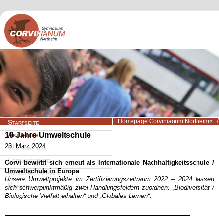
Navigation
Homepage Corvinianum Northeim
Startseite
überspringen
10 Jahre Umweltschule
Aktuelles
23. März 2024
Wir über uns
Lernangebote
Corvi bewirbt sich erneut als Internationale Nachhaltigkeitsschule
/
Umweltschule in Europa
Beratung/Service
Unsere Umweltprojekte im Zertifizierungszeitraum 20
22
– 202
4
lassen
Kontakt
sich schwerpunktmäßi
g zwei Handlungsfeldern zuordnen:
„Biodiversität /
Biologische Vielfalt erhalten“
und
„Globales Lernen“
.
______________________________________________________