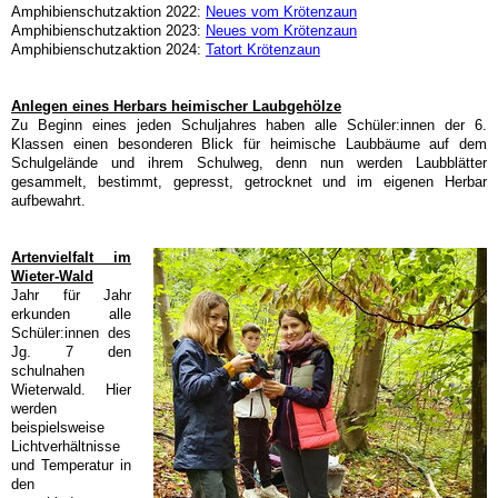
Amphibienschutzaktion 2022:
Neues vom Krötenzaun
Amphibienschutzaktion 2023:
Neues vom Krötenzaun
Amphibienschutzaktion 2024:
Tatort Krötenzaun
Anlegen eines Herbars heimischer Laubgehölze
Zu Beginn
eines jeden
Schuljahres haben alle Schüler:innen der 6.
Klassen einen besonderen Blick für heimische Laubbäume auf dem
Schulgelände und ihrem Schulweg, denn nun werden Laubblätter
gesammelt, bestimmt, gepresst, getrocknet und im eigenen Herbar
aufbewahrt.
Artenvielfalt im
Wieter
-Wald
Jahr für Jahr
erkunden alle
Schüler:innen des
Jg. 7 den
schulnahen
Wieterwald. Hier
werden
beispielsweise
Lichtverhältnisse
und Temperatur in
den