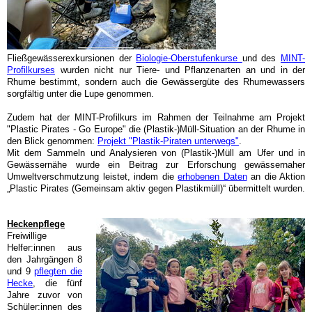
Fließgewässerexkursionen
der
Biologie-Oberstufenkurse
und des
MINT
-
Profilk
urses
wurden nicht nur Tiere- und Pflanzenarten an und in der
Rhume bestimmt, sondern auch die Gewässergüte des
Rhumewassers
sorgfältig unter die Lupe genommen.
Zudem hat der MINT-Profilkurs
im Rahmen der Teilnahme am Projekt
"Plastic Pirates - Go Europe"
die
(Plastik-)Müll-Situation an der Rhume in
den Blick genommen:
Projekt "Plastik-Piraten unterwegs"
.
Mit dem Sammeln und Analysieren von (Plastik-)Müll am Ufer und in
Gewässernähe wurde ein Beitrag zur Erforschung gewässernaher
Umweltverschmutzung leistet, indem die
erhobenen Daten
an die Aktion
„
Plastic
Pirates (Gemeinsam aktiv gegen Plastikmüll)“ übermittelt wurden.
Heckenpflege
Freiwillige
Helfer:innen
aus
den Jahrgängen 8
und 9
pflegten die
Hecke
,
die fünf
Jahre zuvor von
Schüler:
innen
des