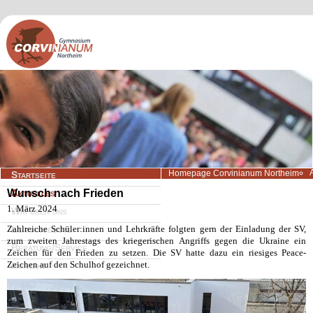
Navigation
Homepage Corvinianum Northeim
Startseite
überspringen
Wunsch nach Frieden
Aktuelles
1. März 2024
Wir über uns
Zahlreiche Schüler:innen und Lehrkräfte folgten gern der Einladung der SV,
Lernangebote
zum zweiten Jahrestags des kriegerischen Angriffs gegen die Ukraine ein
Beratung/Service
Zeichen für den Frieden zu setzen. Die SV hatte dazu ein riesiges Peace-
Zeichen auf den Schulhof gezeichnet.
Kontakt