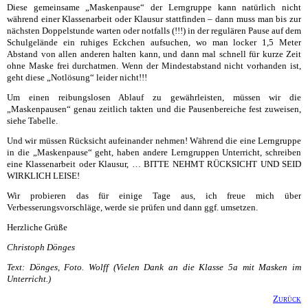
Diese gemeinsame „Maskenpause“ der Lerngruppe kann natürlich nicht
während einer Klassenarbeit oder Klausur stattfinden – dann muss man bis zur
nächsten Doppelstunde warten oder notfalls (!!!) in der regulären Pause auf dem
Schulgelände ein ruhiges Eckchen aufsuchen, wo man locker 1,5 Meter
Abstand von allen anderen halten kann, und dann mal schnell für kurze Zeit
ohne Maske frei durchatmen. Wenn der Mindestabstand nicht vorhanden ist,
geht diese „Notlösung“ leider nicht!!!
Um einen reibungslosen Ablauf zu gewährleisten, müssen wir die
„Maskenpausen“ genau zeitlich takten und die Pausenbereiche fest zuweisen,
siehe Tabelle.
Und wir müssen Rücksicht aufeinander nehmen! Während die eine Lerngruppe
in die „Maskenpause“ geht, haben andere Lerngruppen Unterricht, schreiben
eine Klassenarbeit oder Klausur, … BITTE NEHMT RÜCKSICHT UND SEID
WIRKLICH LEISE!
Wir probieren das für einige Tage aus, ich freue mich über
Verbesserungsvorschläge, werde sie prüfen und dann ggf. umsetzen.
Herzliche Grüße
Christoph Dönges
Text: Dönges, Foto. Wolff (Vielen Dank an die Klasse 5a mit Masken im
Unterricht.)
Zurück