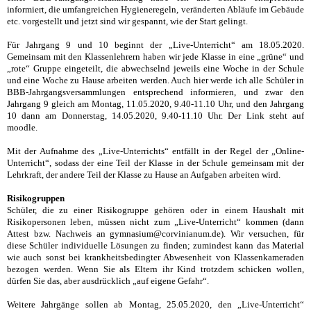
informiert, die umfangreichen Hygieneregeln, veränderten Abläufe im Gebäude
etc. vorgestellt und jetzt sind wir gespannt, wie der Start gelingt.
Für Jahrgang 9 und 10 beginnt der „Live-Unterricht“ am 18.05.2020.
Gemeinsam mit den Klassenlehrern haben wir jede Klasse in eine „grüne“ und
„rote“ Gruppe eingeteilt, die abwechselnd jeweils eine Woche in der Schule
und eine Woche zu Hause arbeiten werden. Auch hier werde ich alle Schüler in
BBB-Jahrgangsversammlungen entsprechend informieren, und zwar den
Jahrgang 9 gleich am Montag, 11.05.2020, 9.40-11.10 Uhr, und den Jahrgang
10 dann am Donnerstag, 14.05.2020, 9.40-11.10 Uhr. Der Link steht auf
moodle.
Mit der Aufnahme des „Live-Unterrichts“ entfällt in der Regel der „Online-
Unterricht“, sodass der eine Teil der Klasse in der Schule gemeinsam mit der
Lehrkraft, der andere Teil der Klasse zu Hause an Aufgaben arbeiten wird.
Risikogruppen
Schüler, die zu einer Risikogruppe gehören oder in einem Haushalt mit
Risikopersonen leben, müssen nicht zum „Live-Unterricht“ kommen (dann
Attest bzw. Nachweis an gymnasium@corvinianum.de). Wir versuchen, für
diese Schüler individuelle Lösungen zu finden; zumindest kann das Material
wie auch sonst bei krankheitsbedingter Abwesenheit von Klassenkameraden
bezogen werden. Wenn Sie als Eltern ihr Kind trotzdem schicken wollen,
dürfen Sie das, aber ausdrücklich „auf eigene Gefahr“.
Weitere Jahrgänge sollen ab Montag, 25.05.2020, den „Live-Unterricht“