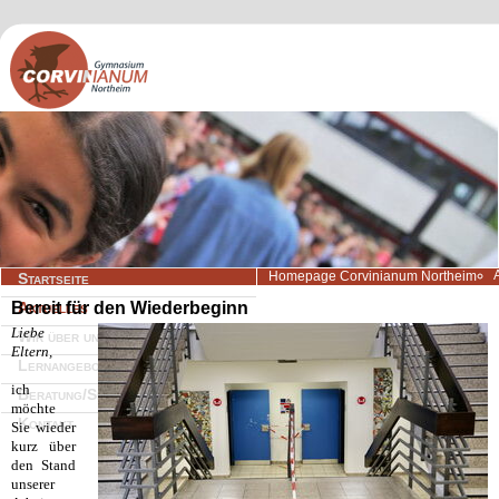
Navigation
Homepage Corvinianum Northeim
Startseite
überspringen
Bereit für den Wiederbeginn
Aktuelles
Liebe
Wir über uns
Eltern,
Lernangebote
ich
Beratung/Service
möchte
Kontakt
Sie wieder
kurz über
den Stand
unserer