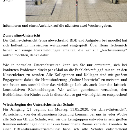
Arbeit
informieren und einen Ausblick auf die nächsten zwei Wochen geben.
Zum online-Unterricht
Der Online-Unterricht (etwa abwechselnd BBB und Aufgaben bei moodle) hat
sich hoffentlich inzwischen weitgehend eingespielt. Über Herrn Tschernich
haben wir einige Rückmeldungen erhalten, die wir zur „Nachsteuerung“
nutzen möchten, danke dafür!
Wie in normalen Unterrichtszeiten kann ich Sie nur ermuntern, sich bei
konkreten Problemen direkt per eMail an die Fachlehrkraft, ggf. mit cc: an den
Klassenlehrer, zu wenden. Alle Kolleginnen und Kollegen sind mit großem
Engagement dabei, die Herausforderung „Online-Unterricht“ zu meistern und
wir freuen uns sowohl über das vielfältige Lob als auch über die kritisch-
konstruktiven Rückmeldungen. Wir wollen gemeinsam versuchen, den
Bedürfnissen der Kinder auch in dieser Zeit so gut wie möglich zu entsprechen!
Wiederbeginn des Unterrichts in der Schule
Für Jahrgang Q1 beginnt am Montag, 11.05.2020, der „Live-Unterricht“.
Abweichend von der allgemeinen Regelung kommen bei uns in jeder Woche
alle SuS aus Q1 zur Schule, weil wir die Lerngruppen entweder in sehr großen
Räumen unterbringen oder auf zwei benachbarte Räume verteilen konnten. In
einer BBB-Jahrgangsversammlung habe ich alle Schüler entsprechend