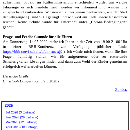
aufnehmen. Sobald im Kultusministerium entschieden wurde, um welche
Jahrgänge es sich handeln wird, werden wir informiert und werden uns
entsprechend vorbereiten. Wir müssen sicher genau beobachten, wie der Start
der Jahrgänge Q1 und 9/10 gelingt und wie weit am Ende unsere Ressourcen
reichen. Keine Schule wurde für Unterricht unter „Corona-Bedingungen“
gebaut.
Frage- und Feedbackstunde für alle Eltern
Am Donnerstag, 14.05.2020, stehe ich Ihnen in der Zeit von 19.00-21.00 Uhr
in einer BBB-Konferenz zur Verfügung (üblicher Link:
https://bbb.corvi.schule/b/chr-rnx-xj9
). Ich würde mich freuen, wenn Sie Ihre
Fragen freimütig stellen, wir für aufgetretene oder zu erwartende
Schwierigkeiten Lösungen finden und dann zum Wohl der Kinder gemeinsam
erfolgreich weiterarbeiten können.
Herzliche Grüße
Christoph Dönges
(Stand 9.5.2020)
Zurück
2026
Juli 2026 (3 Einträge)
Juni 2026 (29 Einträge)
Mai 2026 (12 Einträge)
April 2026 (10 Einträge)