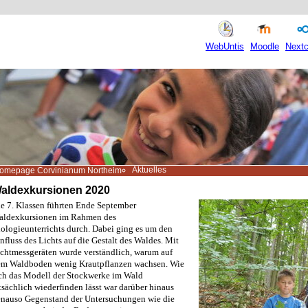
WebUntis
Moodle
Nextc
Aktuelles
omepage Corvinianum Northeim
aldexkursionen 2020
e 7. Klassen führten Ende September
aldexkursionen im Rahmen des
ologieunterrichts durch. Dabei ging es um den
nfluss des Lichts auf die Gestalt des Waldes. Mit
chtmessgeräten wurde verständlich, warum auf
em Waldboden wenig Krautpflanzen wachsen. Wie
ch das Modell der Stockwerke im Wald
tsächlich wiederfinden lässt war darüber hinaus
nauso Gegenstand der Untersuchungen wie die