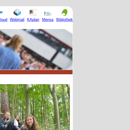
Mensa
loud
Webmail
KAplan
Bibliothek