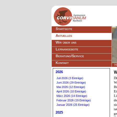
Navigation
Startseite
überspringen
Aktuelles
Wir über uns
Lernangebote
Beratung/Service
Kontakt
H
2026
W
Di
Juli 2026 (3 Einträge)
W
Juni 2026 (29 Einträge)
Bi
Mai 2026 (12 Einträge)
Ei
April 2026 (10 Einträge)
Li
März 2026 (14 Einträge)
d
Februar 2026 (19 Einträge)
si
Januar 2026 (25 Einträge)
ta
2025
ge