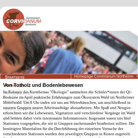
Navigation
Homepage Corvinianum Northeim
Startseite
überspringen
Von Totholz und Bodenlebewesen
Aktuelles
Im Rahmen des Kursthemas "Ökologie" sammelten die Schüler*innen der Q1-
Wir über uns
Biokurse im April praktische Erfahrungen zum Ökosystem Wald im Northeimer
Lernangebote
Mittelwald. Um 8 Uhr trafen wir uns am Wieterhäuschen, um anschließend in
unseren Gruppen unsere Arbeitsaufträge abzuarbeiten. Mit Spaß und Neugier
Beratung/Service
erforschten wir die Lebewesen, Vegetation und verschiedene Vorgänge im Wald
Kontakt
und lernten dabei viele interessante Informationen. Insgesamt waren uns fünf
Stationen vorgegeben, die wir in Gruppen nacheinander bearbeiten sollten. Die
benötigten Materialien für die Durchführung der einzelnen Versuche der
verschiedenen Stationen wurden den jeweiligen Gruppen in Kisten zugeteilt.