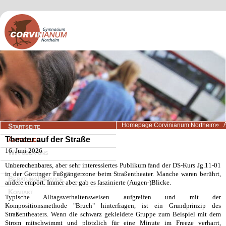
Navigation
Homepage Corvinianum Northeim
Startseite
überspringen
Theater auf der Straße
Aktuelles
16. Juni 2026
Wir über uns
Unberechenbares, aber sehr interessiertes Publikum fand der DS-Kurs Jg.11-01
Lernangebote
in der Göttinger Fußgängerzone beim Straßentheater. Manche waren berührt,
Beratung/Service
andere empört. Immer aber gab es faszinierte (Augen-)Blicke.
Kontakt
Typische Alltagsverhaltensweisen aufgreifen und mit der
Kompositionsmethode "Bruch" hinterfragen, ist ein Grundprinzip des
Straßentheaters. Wenn die schwarz gekleidete Gruppe zum Beispiel mit dem
Strom mitschwimmt und plötzlich für eine Minute im Freeze verharrt,