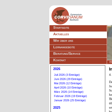
Navigation
Startseite
überspringen
Aktuelles
Wir über uns
Lernangebote
Beratung/Service
Kontakt
H
2026
I
4
Juli 2026 (3 Einträge)
Juni 2026 (29 Einträge)
Da
Mai 2026 (12 Einträge)
J
April 2026 (10 Einträge)
Sc
März 2026 (14 Einträge)
he
Februar 2026 (19 Einträge)
T
Januar 2026 (25 Einträge)
ü
un
2025
bu