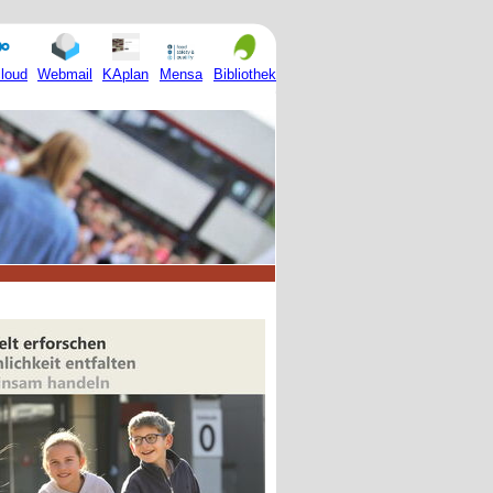
Mensa
loud
Webmail
KAplan
Bibliothek