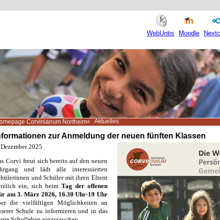
WebUntis
Moodle
Nextc
Aktuelles
omepage Corvinianum Northeim
nformationen zur Anmeldung der neuen fünften Klassen
. Dezember 2025
s Corvi freut sich bereits auf den neuen
ahrgang und lädt alle interessierten
hülerinnen und Schüler mit ihren Eltern
rzlich ein, sich beim
Tag der offenen
ür am 3. März 2026, 16.30 Uhr-19 Uhr
ber die vielfältigen Möglichkeiten an
serer Schule zu informieren und in das
nte Schulleben einzutauchen.