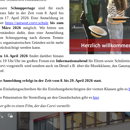
nsere
Schnuppertage
sind für euch
eses Jahr in der Zeit vom 8
. April bis
um 17. April 2026
. Eine Anmeldung ist
ber
https://antwort.corvi.schule
bis zum
. März 2026
möglich. Wir bitten um
erständnis dafür, dass eine Anmeldung
um Schnuppertag nach diesem Termin
s organisatorischen Gründen nicht mehr
rücksichtigt werden kann.
m 14. April 2026
findet darüber hinaus
m 19 Uhr Uhr im großen Forum ein
Informationsabend
für Eltern sowie Schülerin
rvi vorgestellt wird sondern auch im Detail z.B. über die Musikklasse, das Ganzt
rd.
e Anmeldung erfolgt in der Zeit vom 8. bis 29. April 2026 statt.
s Einladungsschreiben für die Erziehungsberechtigten der vierten Klassen gibt es
h
e Präsentation für Vorstellung an den Grundschulen gibt es
hier
.
er gibt es einen Film, der das Corvi vorstellt: