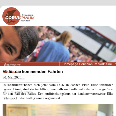
Navigation
Homepage Corvinianum Northeim
Startseite
überspringen
Fit für die kommenden Fahrten
Aktuelles
30. Mai 2025
Wir über uns
20 Lehrkräfte haben sich jetzt vom DRK in Sachen Erste Hilfe fortbilden
Lernangebote
lassen. Damit sind sie im Alltag innerhalb und außerhalb der Schule gerüstet
Beratung/Service
für den Fall des Falles. Den Auffrischungskurs hat dankenswerterweise Elke
Schröder für die Kolleg:innen organisiert.
Kontakt