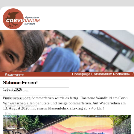
Navigation
Homepage Corvinianum Northeim
Startseite
überspringen
Schöne Ferien!
Aktuelles
1. Juli 2026
Wir über uns
Pünktlich zu den Sommerferien wurde es fertig: Das neue Wandbild am Corvi.
Lernangebote
Wir wünschen allen behütete und rosige Sommerferien. Auf Wiedersehen am
Beratung/Service
13. August 2026 mit einem Klassenlehrkräfte-Tag ab 7.45 Uhr!
Kontakt