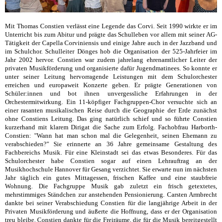
Mit Thomas Constien verlässt eine Legende das Corvi. Seit 1990 wirkte er im
Unterricht bis zum Abitur und prägte das Schulleben vor allem mit seiner AG-
Tätigkeit der Capella Corviniensis und einige Jahre auch in der Jazzband und
im Schulchor. Schulleiter Dönges hob die Organisation der 525-Jahrfeier im
Jahr 2002 hervor. Constien war zudem jahrelang ehrenamtlicher Leiter der
privaten Musikförderung und organisierte dafür Jugendmatinees. So konnte er
unter seiner Leitung hervorragende Leistungen mit dem Schulorchester
erreichen und europaweit Konzerte geben. Er prägte Generationen von
Schüler:innen und bot ihnen unvergessliche Erfahrungen in der
Orchestermitwirkung. Ein 11-köpfiger Fachgruppen-Chor versuchte sich an
einer rasanten musikalischen Reise durch die Geographie der Erde zunächst
ohne Constiens Leitung. Das ging natürlich schief und so führte Constien
kurzerhand mit klarem Dirigat die Sache zum Erfolg. Fachobfrau Harborth-
Constien: "Wann hat man schon mal die Gelegenheit, seinen Ehemann zu
verabschieden?" Sie erinnerte an 36 Jahre gemeinsame Gestaltung des
Fachbereichs Musik. Für eine Kleinstadt sei das etwas Besonderes. Für das
Schulorchester habe Constien sogar auf einen Lehrauftrag an der
Musikhochschule Hannover für Gesang verzichtet. Sie erwarte nun im nächsten
Jahr täglich ein gutes Mittagessen, frischen Kaffee und eine staubfreie
Wohnung. Die Fachgruppe Musik gab zuletzt ein frisch getextetes,
mehrstimmiges Ständchen zur anstehenden Pensionierung. Carsten Armbrecht
dankte bei seiner Verabschiedung Constien für die langjährige Arbeit in der
Privaten Musikförderung und äußerte die Hoffnung, dass er der Organisation
treu bleibe. Constien dankte für die Freiräume, die für die Musik bereitgestellt