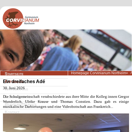
Navigation
Homepage Corvinianum Northeim
Startseite
überspringen
Ein dreifaches Adé
Aktuelles
30. Juni 2026
Wir über uns
Die Schulgemeinschaft verabschiedete aus ihrer Mitte die Kolleg:innen Gregor
Lernangebote
Wunderlich, Ulrike Krause und Thomas Constien. Dazu gab es einige
Beratung/Service
musikalische Darbietungen und eine Videobotschaft aus Frankreich...
Kontakt