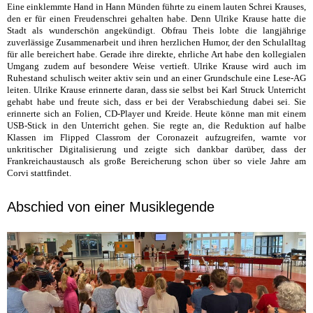
Eine einklemmte Hand in Hann Münden führte zu einem lauten Schrei Krauses,
den er für einen Freudenschrei gehalten habe. Denn Ulrike Krause hatte die
Stadt als wunderschön angekündigt. Obfrau Theis lobte die langjährige
zuverlässige Zusammenarbeit und ihren herzlichen Humor, der den Schulalltag
für alle bereichert habe. Gerade ihre direkte, ehrliche Art habe den kollegialen
Umgang zudem auf besondere Weise vertieft. Ulrike Krause wird auch im
Ruhestand schulisch weiter aktiv sein und an einer Grundschule eine Lese-AG
leiten. Ulrike Krause erinnerte daran, dass sie selbst bei Karl Struck Unterricht
gehabt habe und freute sich, dass er bei der Verabschiedung dabei sei. Sie
erinnerte sich an Folien, CD-Player und Kreide. Heute könne man mit einem
USB-Stick in den Unterricht gehen. Sie regte an, die Reduktion auf halbe
Klassen im Flipped Classrom der Coronazeit aufzugreifen, warnte vor
unkritischer Digitalisierung und zeigte sich dankbar darüber, dass der
Frankreichaustausch als große Bereicherung schon über so viele Jahre am
Corvi stattfindet.
Abschied von einer Musiklegende