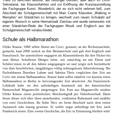
Theis zu berichten wusste, auf Göttinger Bühnen, aber auch im Corvi-
Sekretariat, bei Klassenfahrten und zur Eröffnung der Kunstausstellung
der Fachgruppe Kunst. Wunderlich, der es sich nicht nehmen ließ, zum
Abschied der Schulgemeinschaft mit Marc Coens Klassiker „Walking in
Memphis“ ein Ständchen zu bringen, wechselt zum neuen Schuljahr auf
eigenen Wunsch in seine Heimatstadt Zwickau und wurde seinerseits mit
einer Ständchen-Rede der Fachgruppen Musik und Englisch aus der
Schulgemeinschaft verabschiedet.
Schule als Halbmarathon
Ulrike Krause, 1980 selbst Abitur am Corvi, genauer, an der Richenzaschule,
gemacht, kam 2006 zurück an ihre Heimatschule und gab dort Englisch und
Französisch. Sie unterrichtete engagiert als Klassenlehrerin für ihre Fächer bis
zum Abitur. Schulleiter Dönges lobte, wie umsichtig sie mit Eltern und
Schüler:innen in all den Jahren umgegangen sei und zeigte sich beeindruckt
von ihrer beachtlichen, langjährigen völlig reibungslosen Arbeitsleistung. Die
Fachobfrauen Dorothee Lahme und Sabrina Theis verglichen ihre Zeit am
Corvi mit einem Halbmarathon. Krause hatte selbst nämlich vor kurzem einen
Halbmarathon in Berlin in hervorragender Zeit absolviert. Als Französisch-
Lehrkraft habe sie den aufwändigen Austausch mit der französischen
Partnerschaft Magnanville mitgetragen. Eric Font aus Magnanville sendete
Ulrike Krause einen persönlichen Abschiedsgruß per Videobotschaft. Darin
freute dieser sich über ihren anstehenden, verdienten Ruhestand und erzählte
von zwei Geschichten. Ihr Sohn Nico sei beim Abschied nach dem ersten
Austausch sehr traurig gewesen. Er wollte sogar unbedingt mit Eric nach
Frankreich reisen. Eine zweite Geschichte, die Eric in Erinnerung bleiben wird: