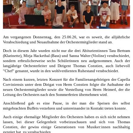
Am vergangenen Donnerstag, den 25.06.26, war es soweit, die alljährliche
Verabschiedung und Neuaufnahme der Orchestermitglieder stand an.
Doch in diesem Jahr wurden nicht nur die drei Abiturientinnen Tara Bertram
(Klarinette), Mirja Hackethal (Bass) und Sanna Walter (Violine) verabschiedet,
sondern erfreulicherweise sechs Schülerinnen neu aufgenommen. Auch der
langjährige Orchesterleiter und Dirigent Thomas Constien, auch liebevoll
“Chef“ genannt, wurde in den wohlverdienten Ruhestand verabschiedet.
Nach einem kurzen, letzten Konzert für die Familienangehörigen der Capella
Corviniensis unter dem Dirigat von Herrn Constien folgte die Aufnahme der
neuen Orchestermitglieder sowie die Vorstellung von Herrn Heimerl, der die
Leitung des Orchesters nach den Sommerferien übernehmen wird.
Anschließend gab es eine Pause, in der man die Speisen des selbst
mitgebrachten Buffets verzehren und untereinander in Kontakt treten konnte.
Auch einige ehemalige Mitglieder des Orchesters haben es sich nicht nehmen
lassen, bei dieser Gelegenheit vorbeizuschauen und sich von Thomas
Constien, der gewiss einige Generationen von Musiker:innen nachhaltig
geprägt hat, zu verabschieden.