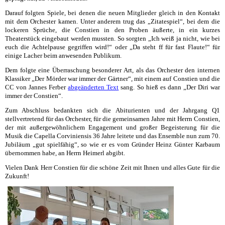
Darauf folgten Spiele, bei denen die neuen Mitglieder gleich in den Kontakt
mit dem Orchester kamen. Unter anderem trug das „Zitatespiel“, bei dem die
lockeren Sprüche, die Constien in den Proben äußerte, in ein kurzes
Theaterstück eingebaut werden mussten. So sorgten „Ich weiß ja nicht, wie bei
euch die Achtelpause gegriffen wird!“ oder „Da steht ff für fast Flaute!“ für
einige Lacher beim anwesenden Publikum.
Dem folgte eine Überraschung besonderer Art, als das Orchester den internen
Klassiker „Der Mörder war immer der Gärtner“, mit einem auf Constien und die
CC von Jannes Ferber
abgeänderten Text
sang. So hieß es dann „Der Diri war
immer der Constien“.
Zum Abschluss bedankten sich die Abiturienten und der Jahrgang Q1
stellvertretend für das Orchester, für die gemeinsamen Jahre mit Herrn Constien,
der mit außergewöhnlichem Engagement und großer Begeisterung für die
Musik die Capella Corviniensis 36 Jahre leitete und das Ensemble nun zum 70.
Jubiläum „gut spielfähig“, so wie er es vom Gründer Heinz Günter Karbaum
übernommen habe, an Herrn Heimerl abgibt.
Vielen Dank Herr Constien für die schöne Zeit mit Ihnen und alles Gute für die
Zukunft!