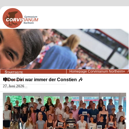
Navigation
Homepage Corvinianum Northeim
Startseite
überspringen
🎼Der Diri war immer der Constien 🎶
Aktuelles
27. Juni 2026
Wir über uns
Lernangebote
Beratung/Service
Kontakt