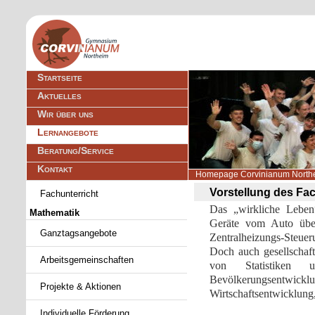
Navigation
Startseite
überspringen
Aktuelles
Wir über uns
Lernangebote
Beratung/Service
Kontakt
Homepage Corvinianum North
Navigation
Vorstellung des Fa
Fachunterricht
überspringen
Das „wirkliche Leben
Mathematik
Geräte vom Auto übe
Ganztagsangebote
Zentralheizungs-Steueru
Doch auch gesellschaft
Arbeitsgemeinschaften
von Statistiken 
Bevölkerungsentw
Projekte & Aktionen
Wirtschaftsentwicklung
Individuelle Förderung