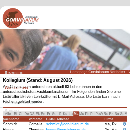
Navigation
Homepage Corvinianum Northeim
Startseite
überspringen
Kollegium (Stand: August 2026)
Aktuelles
Am Corvinianum unterrichten aktuell 93 Lehrer:innen in den
Wir über uns
unterschiedlichsten Fachkombinationen. Im Folgenden finden Sie eine
Lernangebote
Liste aller aktiven Lehrkräfte mit E-Mail-Adresse. Die Liste kann nach
Fächern gefiltert werden.
Beratung/Service
Kontakt
Navigation überspringen
Alle
Bi
Ch
De
DS
Ek
En
Fr
Ge
If
Ku
La
Mu
Ph
Phi
PoW
Re
Rk
Sn
Sp
W
Ma
Nachname
Vorname
E-Mail-Adresse
Firma
Schmidt
Cornelia
schmidt@corvinianum.de
Ma, Rk
Hesse
Thorsten
hesse@corvinianum.de
De, Ma