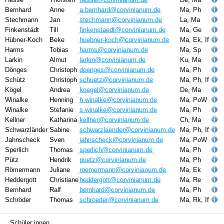
Bernhard
Anne
a.bernhard@corvinianum.de
Ma, Ph
Stechmann
Jan
stechmann@corvinianum.de
La, Ma
Finkenstädt
Till
finkenstaedt@corvinianum.de
Ma, Ge
Hübner-Koch
Beke
huebner-koch@corvinianum.de
Ma, Ek, If
Harms
Tobias
harms@corvinianum.de
Ma, Sp
Larkin
Almut
larkin@corvinianum.de
Ku, Ma
Dönges
Christoph
doenges@corvinianum.de
Ma, Ph
Schütz
Christoph
schuetz@corvinianum.de
Ma, Ph, If
Kögel
Andrea
koegel@corvinianum.de
De, Ma
Winalke
Henning
h.winalke@corvinianum.de
Ma, PoW
Winalke
Stefanie
s.winalke@corvinianum.de
Ma, Ph
Kellner
Katharina
kellner@corvinianum.de
Ch, Ma
Schwarzländer
Sabine
schwarzlaender@corvinianum.de
Ma, Ph, If
Jahnscheck
Sven
jahnscheck@corvinianum.de
Ma, PoW
Sperlich
Thomas
sperlich@corvinianum.de
Ma, Ph
Pütz
Hendrik
puetz@corvinianum.de
Ma, Ph
Römermann
Juliane
roemermann@corvinianum.de
Ma, Ek
Heddergott
Christiane
heddergott@corvinianum.de
Ma, Re
Bernhard
Ralf
bernhard@corvinianum.de
Ma, Ph
Schröder
Thomas
schroeder@corvinianum.de
Ma, Rk, If
Navigation
Schüler:innen