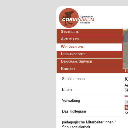
Navigation
Startseite
überspringen
Aktuelles
Wir über uns
Lernangebote
Beratung/Service
Kontakt
H
Navigation
Schüler:innen
K
überspringen
Am
Eltern
Si
Verwaltung
Na
A
N
Das Kollegium
Ke
pädagogische Mitarbeiter:innen /
Schulsozialarbeit