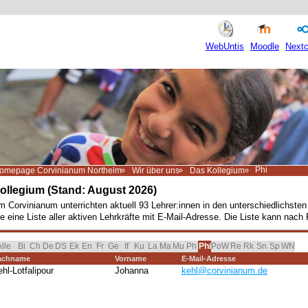
WebUntis
Moodle
Nextc
Phi
omepage Corvinianum Northeim
Wir über uns
Das Kollegium
ollegium (Stand: August 2026)
 Corvinianum unterrichten aktuell 93 Lehrer:innen in den unterschiedlichst
e eine Liste aller aktiven Lehrkräfte mit E-Mail-Adresse. Die Liste kann nach 
vigation überspringen
lle
Bi
Ch
De
DS
Ek
En
Fr
Ge
If
Ku
La
Ma
Mu
Ph
PoW
Re
Rk
Sn
Sp
WN
Phi
achname
Vorname
E-Mail-Adresse
hl-Lotfalipour
Johanna
kehl@corvinianum.de