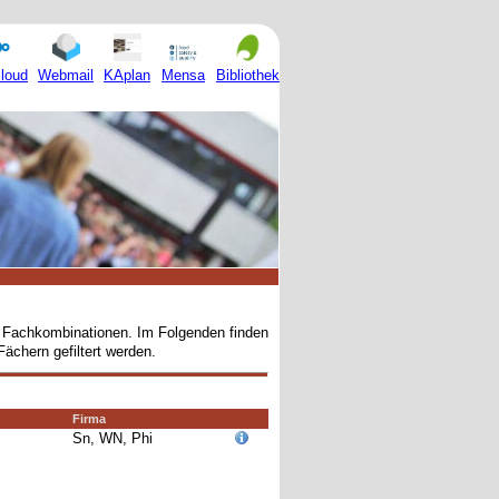
Mensa
loud
Webmail
KAplan
Bibliothek
en Fachkombinationen. Im Folgenden finden
Fächern gefiltert werden.
Firma
Sn, WN, Phi