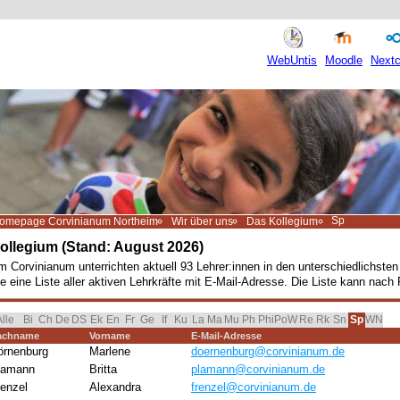
WebUntis
Moodle
Nextc
Sp
omepage Corvinianum Northeim
Wir über uns
Das Kollegium
ollegium (Stand: August 2026)
 Corvinianum unterrichten aktuell 93 Lehrer:innen in den unterschiedlichst
e eine Liste aller aktiven Lehrkräfte mit E-Mail-Adresse. Die Liste kann nach 
vigation überspringen
lle
Bi
Ch
De
DS
Ek
En
Fr
Ge
If
Ku
La
Ma
Mu
Ph
Phi
PoW
Re
Rk
Sn
WN
Sp
achname
Vorname
E-Mail-Adresse
örnenburg
Marlene
doernenburg@corvinianum.de
lamann
Britta
plamann@corvinianum.de
renzel
Alexandra
frenzel@corvinianum.de