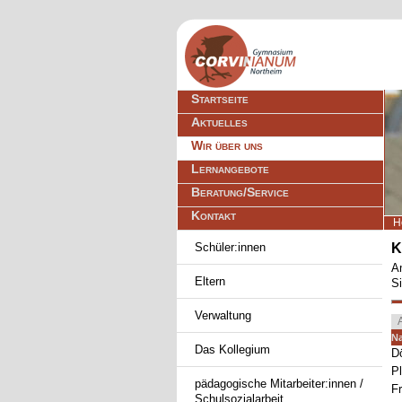
Navigation
Startseite
überspringen
Aktuelles
Wir über uns
Lernangebote
Beratung/Service
Kontakt
H
Navigation
Schüler:innen
K
überspringen
Am
Eltern
Si
Verwaltung
Na
A
N
Das Kollegium
D
P
pädagogische Mitarbeiter:innen /
F
Schulsozialarbeit