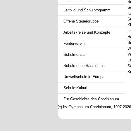
S
S
Leitbild und Schulprogramm
K
Su
Offene Steuergruppe
Ki
Lo
Arbeitskreise und Konzepte
H
B
Förderverein
W
Ve
Schulmensa
L
Schule ohne Rassismus
Se
K
Umweltschule in Europa
Schule:Kultur!
Zur Geschichte des Corvinianum
(c) by Gymnasium Corvinianum, 1997-2026; 