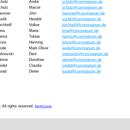
cholz
André
scholz@corvinianum.de
chulz
Marcel
schulz@corvinianum.de
assner
Jörn
kassner@corvinianum.de
slik
Hendrik
suslik@corvinianum.de
rchhoff
Volker
kirchhoff@corvinianum.de
ria
Maria
loria@corvinianum.de
arms
Tobias
harms@corvinianum.de
runs
Henning
bruns@corvinianum.de
ode
Mark-Oliver
wode@corvinianum.de
linovski
Deni
velinovski@corvinianum.de
ahme
Dorothee
lahme@corvinianum.de
idel
Claudia
seidel@corvinianum.de
urad
Dieter
kurad@corvinianum.de
All rights reserved.
Impressum