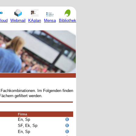
Mensa
loud
Webmail
KAplan
Bibliothek
en Fachkombinationen. Im Folgenden finden
Fächern gefiltert werden.
Firma
En, Sp
SF, Ek, Sp
En, Sp