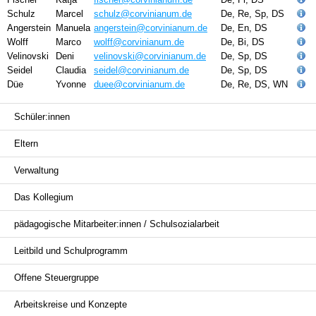
Schulz
Marcel
schulz@corvinianum.de
De, Re, Sp, DS
Angerstein
Manuela
angerstein@corvinianum.de
De, En, DS
Wolff
Marco
wolff@corvinianum.de
De, Bi, DS
Velinovski
Deni
velinovski@corvinianum.de
De, Sp, DS
Seidel
Claudia
seidel@corvinianum.de
De, Sp, DS
Düe
Yvonne
duee@corvinianum.de
De, Re, DS, WN
Navigation
Schüler:innen
überspringen
Eltern
Verwaltung
Das Kollegium
pädagogische Mitarbeiter:innen / Schulsozialarbeit
Leitbild und Schulprogramm
Offene Steuergruppe
Arbeitskreise und Konzepte