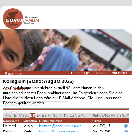
Navigation
Homepage Corvinianum Northeim
Startseite
überspringen
Kollegium (Stand: August 2026)
Aktuelles
Am Corvinianum unterrichten aktuell 93 Lehrer:innen in den
Wir über uns
unterschiedlichsten Fachkombinationen. Im Folgenden finden Sie eine
Lernangebote
Liste aller aktiven Lehrkräfte mit E-Mail-Adresse. Die Liste kann nach
Fächern gefiltert werden.
Beratung/Service
Kontakt
Navigation überspringen
Alle
Bi
Ch
De
Ek
En
Fr
Ge
If
Ku
La
Ma
Mu
Ph
Phi
PoW
Re
Rk
Sn
Sp
W
DS
Nachname
Vorname
E-Mail-Adresse
Firma
Heimerl
Mirko
heimerl@corvinianum.de
Mu, DS, If
Fischer
Katja
fischer@corvinianum.de
De, Fr, DS