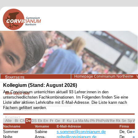
Navigation
Homepage Corvinianum Northeim
Startseite
überspringen
Kollegium (Stand: August 2026)
Aktuelles
Am Corvinianum unterrichten aktuell 93 Lehrer:innen in den
Wir über uns
unterschiedlichsten Fachkombinationen. Im Folgenden finden Sie eine
Lernangebote
Liste aller aktiven Lehrkräfte mit E-Mail-Adresse. Die Liste kann nach
Fächern gefiltert werden.
Beratung/Service
Kontakt
Navigation überspringen
Alle
Bi
Ch
DS
Ek
En
Fr
Ge
If
Ku
La
Ma
Mu
Ph
Phi
PoW
Re
Rk
Sn
Sp
W
De
Nachname
Vorname
E-Mail-Adresse
Firma
Sommer
Sabine
s.sommer@corvinianum.de
De, Ge
Nolte
Anna-
nolte@corvinianum.de
De,