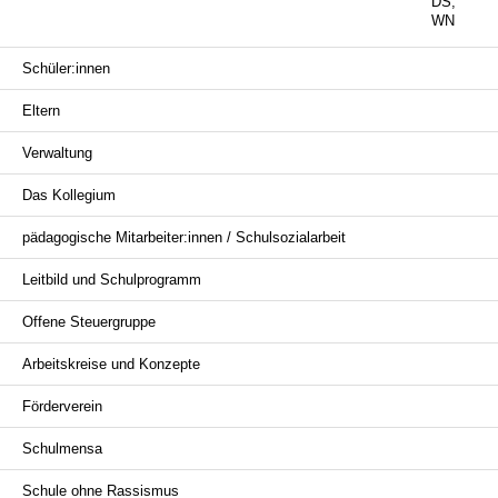
DS,
WN
Navigation
Schüler:innen
überspringen
Eltern
Verwaltung
Das Kollegium
pädagogische Mitarbeiter:innen / Schulsozialarbeit
Leitbild und Schulprogramm
Offene Steuergruppe
Arbeitskreise und Konzepte
Förderverein
Schulmensa
Schule ohne Rassismus