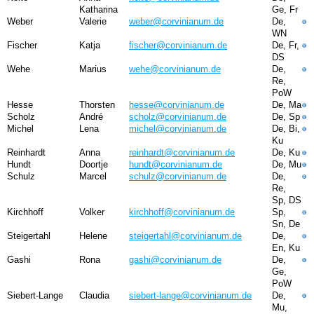
Katharina
Ge, Fr
Weber
Valerie
weber@corvinianum.de
De,
WN
Fischer
Katja
fischer@corvinianum.de
De, Fr,
DS
Wehe
Marius
wehe@corvinianum.de
De,
Re,
PoW
Hesse
Thorsten
hesse@corvinianum.de
De, Ma
Scholz
André
scholz@corvinianum.de
De, Sp
Michel
Lena
michel@corvinianum.de
De, Bi,
Ku
Reinhardt
Anna
reinhardt@corvinianum.de
De, Ku
Hundt
Doortje
hundt@corvinianum.de
De, Mu
Schulz
Marcel
schulz@corvinianum.de
De,
Re,
Sp, DS
Kirchhoff
Volker
kirchhoff@corvinianum.de
Sp,
Sn, De
Steigertahl
Helene
steigertahl@corvinianum.de
De,
En, Ku
Gashi
Rona
gashi@corvinianum.de
De,
Ge,
PoW
Siebert-Lange
Claudia
siebert-lange@corvinianum.de
De,
Mu,