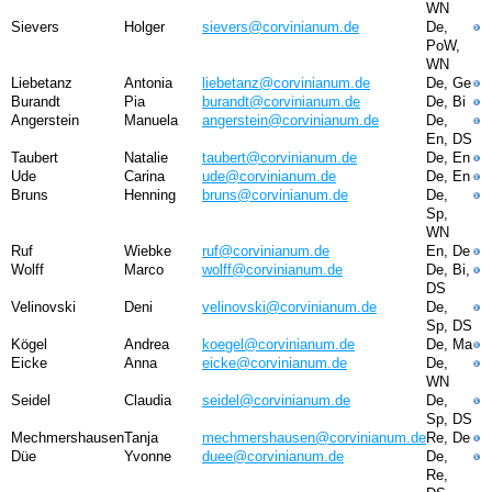
WN
Sievers
Holger
sievers@corvinianum.de
De,
PoW,
WN
Liebetanz
Antonia
liebetanz@corvinianum.de
De, Ge
Burandt
Pia
burandt@corvinianum.de
De, Bi
Angerstein
Manuela
angerstein@corvinianum.de
De,
En, DS
Taubert
Natalie
taubert@corvinianum.de
De, En
Ude
Carina
ude@corvinianum.de
De, En
Bruns
Henning
bruns@corvinianum.de
De,
Sp,
WN
Ruf
Wiebke
ruf@corvinianum.de
En, De
Wolff
Marco
wolff@corvinianum.de
De, Bi,
DS
Velinovski
Deni
velinovski@corvinianum.de
De,
Sp, DS
Kögel
Andrea
koegel@corvinianum.de
De, Ma
Eicke
Anna
eicke@corvinianum.de
De,
WN
Seidel
Claudia
seidel@corvinianum.de
De,
Sp, DS
Mechmershausen
Tanja
mechmershausen@corvinianum.de
Re, De
Düe
Yvonne
duee@corvinianum.de
De,
Re,