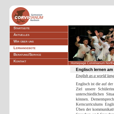
Navigation
Startseite
überspringen
Aktuelles
Wir über uns
Lernangebote
Beratung/Service
Kontakt
Homepage Corvinianum North
Englisch lernen am
English as a world lan
Englisch ist die auf de
Ziel unsere Schüleri
unterschiedlichen Situ
können. Dementspreche
Kerncurriculums Engl
Üben der kommunikativ