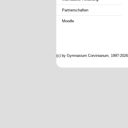
Partnerschaften
Moodle
(c) by Gymnasium Corvinianum, 1997-2026; 