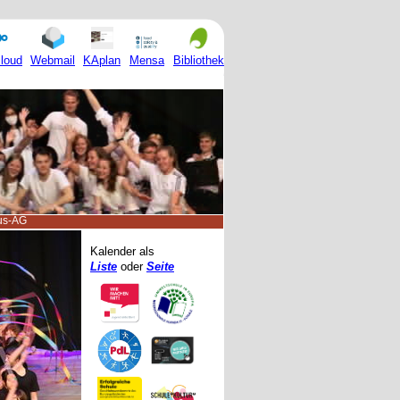
Mensa
loud
Webmail
KAplan
Bibliothek
us-AG
Kalender als
Liste
oder
Seite