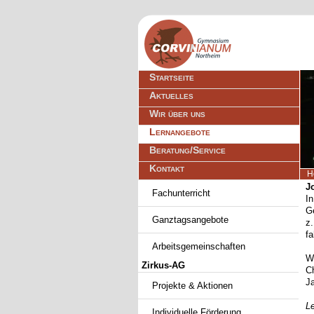
Navigation
Startseite
überspringen
Aktuelles
Wir über uns
Lernangebote
Beratung/Service
Kontakt
H
Navigation
J
Fachunterricht
überspringen
I
G
Ganztagsangebote
z
f
Arbeitsgemeinschaften
W
Zirkus-AG
C
J
Projekte & Aktionen
L
Individuelle Förderung