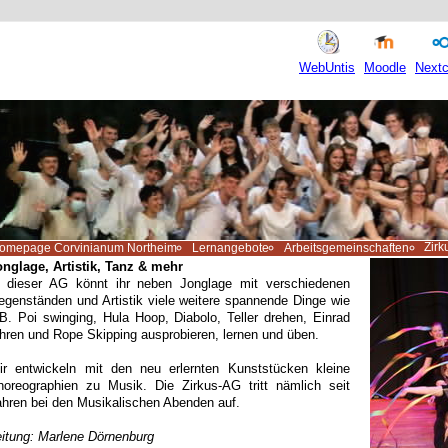
WebUntis
Moodle
Nextc
Zirk
omepage Corvinianum Northeim
Lernangebote
Arbeitsgemeinschaften
onglage, Artistik, Tanz & mehr
n dieser AG könnt ihr neben Jonglage mit verschiedenen
egenständen und Artistik viele weitere spannende Dinge wie
.B. Poi swinging, Hula Hoop, Diabolo, Teller drehen, Einrad
ahren und Rope Skipping ausprobieren, lernen und üben.
ir entwickeln mit den neu erlernten Kunststücken kleine
horeographien zu Musik. Die Zirkus-AG tritt nämlich seit
ahren bei den Musikalischen Abenden auf.
eitung: Marlene Dörnenburg