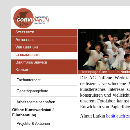
Navigation
Startseite
überspringen
Aktuelles
Wir über uns
Lernangebote
Beratung/Service
Kontakt
Homepage Corvinianum North
Navigation
Die AG "offene Werkstatt
Fachunterricht
überspringen
realisieren, verschieden
künstlerisches Interesse
Ganztagsangebote
konstruieren und vielleich
unserem Fotolabor kannst
Arbeitsgemeinschaften
Entwickeln von Papierfotos
Offene Kunstwerkstatt /
Filmberatung
Almut Larkin
berät auch zu
Projekte & Aktionen