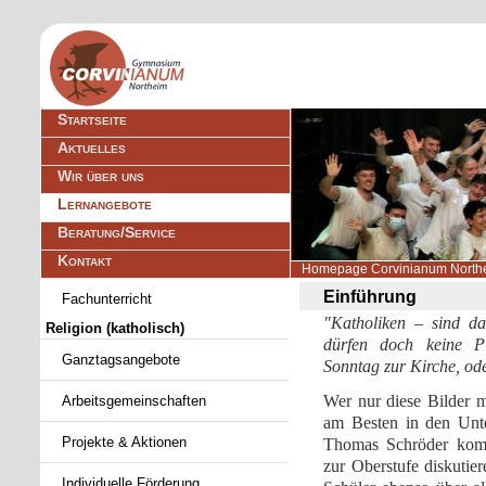
Navigation
Startseite
überspringen
Aktuelles
Wir über uns
Lernangebote
Beratung/Service
Kontakt
Homepage Corvinianum North
Navigation
Einführung
Fachunterricht
überspringen
"Katholiken – sind d
Religion (katholisch)
dürfen doch keine P
Ganztagsangebote
Sonntag zur Kirche, od
Wer nur diese Bilder mi
Arbeitsgemeinschaften
am Besten in den Unte
Projekte & Aktionen
Thomas Schröder komm
zur Oberstufe diskutie
Individuelle Förderung