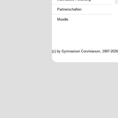
Partnerschaften
Moodle
(c) by Gymnasium Corvinianum, 1997-2026; 