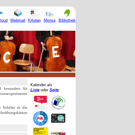
Mensa
loud
Webmail
KAplan
Bibliothek
Kalender als
d besonders für
Liste
oder
Seite
ionsexperimente
 Schüler in die
ülerübungskästen