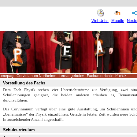
WebUntis
Moodle
Nextc
Physik
omepage Corvinianum Northeim
Lernangebote
Fachunterricht
Vorstellung des Fachs
Dem Fach Physik stehen vier Unterrichtsräume zur Verfügung, zwei sin
Schülerübungen geeignet, die beiden anderen erlauben es, Demonstrat
durchzuführen.
Das
Corvinianum
verfügt über eine gute Ausstattung, um Schülerinnen und
„Geheimnisse“ der Physik einzuführen. Gerade in letzter Zeit wurden neue Sch
in ausreichender Anzahl angeschafft.
Schulcurriculum