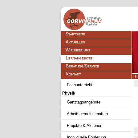
Navigation
Startseite
überspringen
Aktuelles
Wir über uns
Lernangebote
Beratung/Service
Kontakt
H
Navigation
Fachunterricht
überspringen
Physik
Ganztagsangebote
Arbeitsgemeinschaften
Projekte & Aktionen
Individuelle Förderung