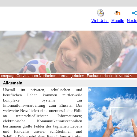
WebUntis
Moodle
Nextc
Informatik
omepage Corvinianum Northeim
Lernangebote
Fachunterricht
Allgemein
Überall im privaten, schulischen und
beruflichen Leben kommen mittlerweile
komplexe Systeme zur
Informationsverarbeitung zum Einsatz. Das
weltweite Netz liefert eine unermessliche Fülle
an unterschiedlichsten Informationen;
elektronische Kommunikationstechniken
bestimmen große Felder des täglichen Lebens
und Handelns unserer Schülerinnen und
Schüler. Daher wird dem Fach Informatik eine