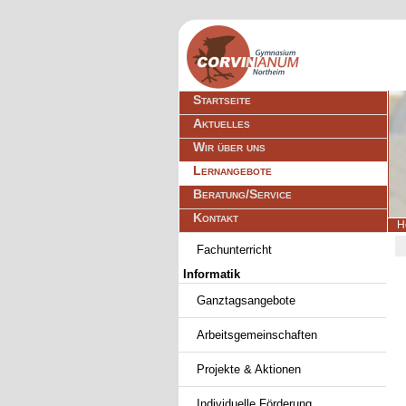
Navigation
Startseite
überspringen
Aktuelles
Wir über uns
Lernangebote
Beratung/Service
Kontakt
H
Navigation
Fachunterricht
überspringen
Informatik
Ganztagsangebote
Arbeitsgemeinschaften
Projekte & Aktionen
Individuelle Förderung