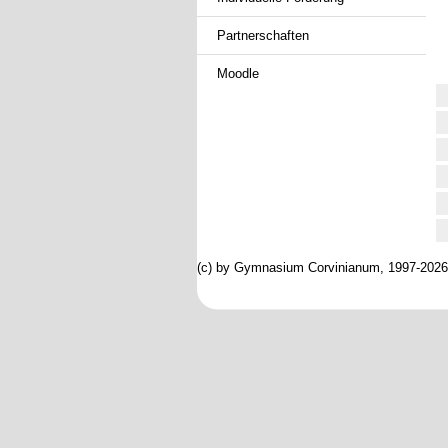
Partnerschaften
Moodle
(c) by Gymnasium Corvinianum, 1997-2026; 