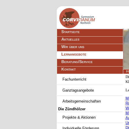
Navigation
Startseite
überspringen
Aktuelles
Wir über uns
Lernangebote
Beratung/Service
Kontakt
H
Navigation
Di
Fachunterricht
überspringen
Kl
Le
Ganztagsangebote
M
Arbeitsgemeinschaften
R
We
Die Zündhölzer
M
Projekte & Aktionen
A
Un
D
Individuelle Förderung