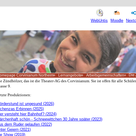
WebUntis
Moodle
Nextc
Die 
omepage Corvinianum Northeim
Lernangebote
Arbeitsgemeinschaften
e Zündhölzer, das ist die Theater-AG des Corvinianum. Sie ist offen für alle Schül
asse 9.
tzte Produktionen:
örderstund ist ungesund (2026)
ichenzas Erbinnen (2025)
r versteht hier Bahnhof? (2024)
ärchenhaft schön - Schneewittchen 30 Jahre später (2023)
us dem Ruder gelaufen (2022)
ter Geiern (2021)
ie Show (2019)