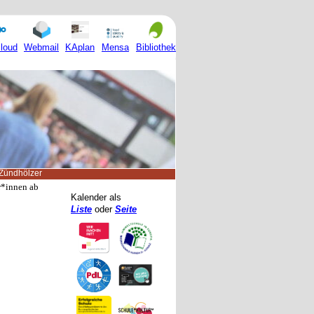
Mensa
loud
Webmail
KAplan
Bibliothek
Zündhölzer
er*innen ab
Kalender als
Liste
oder
Seite