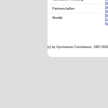
D
D
Partnerschaften
D
Bi
Moodle
Es
Kr
(c) by Gymnasium Corvinianum, 1997-2026; 