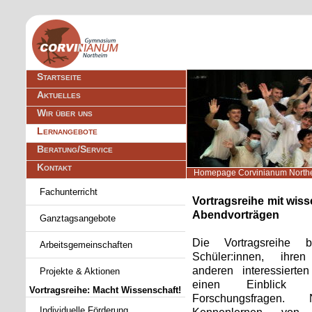
Navigation
Startseite
überspringen
Aktuelles
Wir über uns
Lernangebote
Beratung/Service
Kontakt
Homepage Corvinianum North
Navigation
Fachunterricht
überspringen
Vortragsreihe mit wiss
Abendvorträgen
Ganztagsangebote
Die Vortragsreihe b
Arbeitsgemeinschaften
Schüler:innen, ihr
anderen interessierten
Projekte & Aktionen
einen Einblick 
Vortragsreihe: Macht Wissenschaft!
Forschungsfragen
Individuelle Förderung