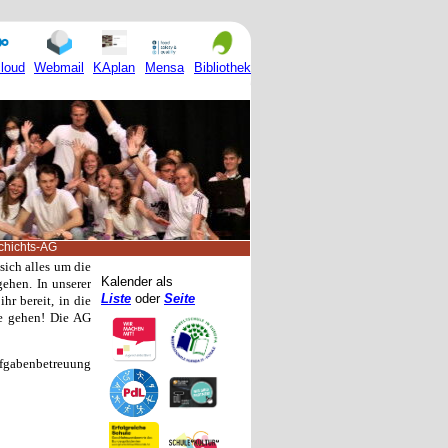
Mensa
loud
Webmail
KAplan
Bibliothek
chichts-AG
sich alles um die
Kalender als
ehen. In unserer
Liste
oder
Seite
hr bereit, in die
se gehen! Die AG
ufgabenbetreuung