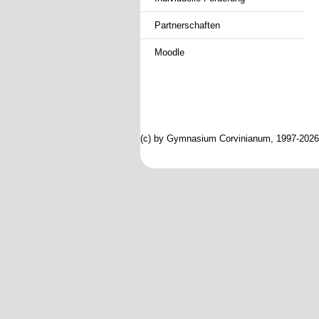
Partnerschaften
Moodle
(c) by Gymnasium Corvinianum, 1997-2026; 