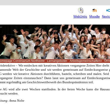
WebUntis
Moodle
Nextc
Ges
omepage Corvinianum Northeim
Lernangebote
Arbeitsgemeinschaften
itdetektive – Wir entdecken mit kreativen Aktionen vergangene Zeiten Hier dreht 
annende Welt der Geschichte und wir werden gemeinsam auf Entdeckungsreise g
 werden wir kreative Aktionen durchführen, basteln, schreiben und malen. Seid i
ergangene Zeiten einzutauchen? Dann lasst uns gemeinsam auf Entdeckungsrei
mmt regelmäßig am Geschichtswettbewerb des Bundespräsidenten teil.
e AG wird alle zwei Wochen stattfinden. In der freien Woche kann die Hausa
sucht werden.
itung: Anna Nolte