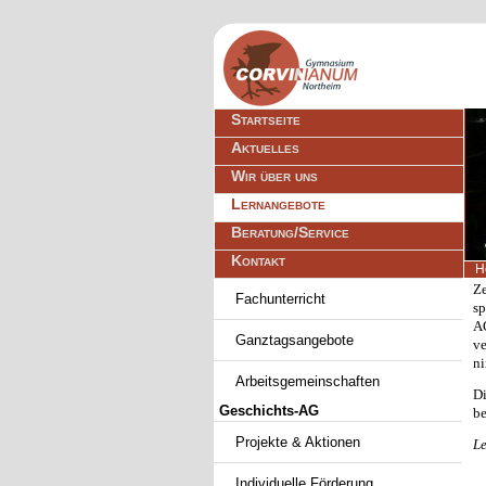
Navigation
Startseite
überspringen
Aktuelles
Wir über uns
Lernangebote
Beratung/Service
Kontakt
H
Navigation
Ze
Fachunterricht
überspringen
sp
AG
Ganztagsangebote
v
ni
Arbeitsgemeinschaften
Di
Geschichts-AG
be
Projekte & Aktionen
Le
Individuelle Förderung