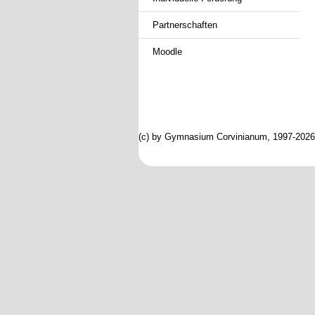
Partnerschaften
Moodle
(c) by Gymnasium Corvinianum, 1997-2026; 