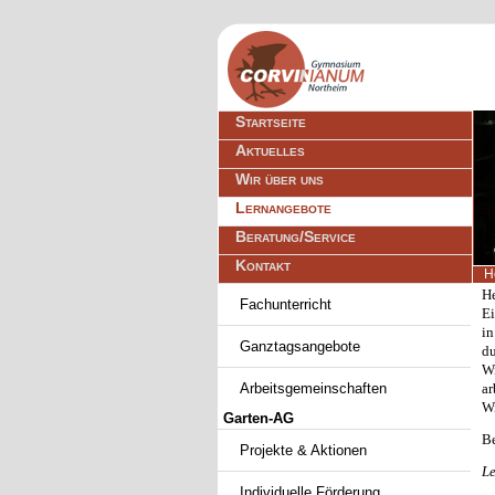
Navigation
Startseite
überspringen
Aktuelles
Wir über uns
Lernangebote
Beratung/Service
Kontakt
H
Navigation
He
Fachunterricht
überspringen
Ei
in
Ganztagsangebote
du
Wi
Arbeitsgemeinschaften
a
Wi
Garten-AG
Be
Projekte & Aktionen
Le
Individuelle Förderung