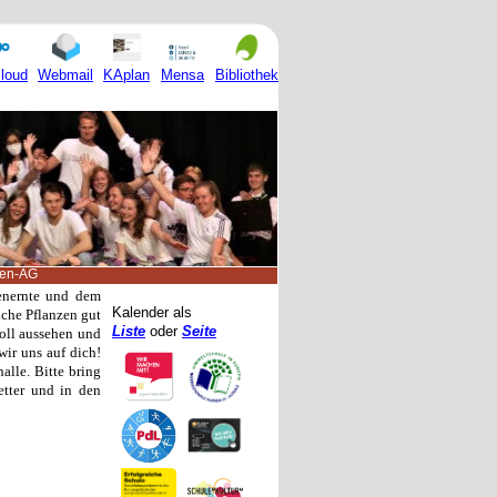
Mensa
loud
Webmail
KAplan
Bibliothek
ten-AG
menernte und dem
Kalender als
che Pflanzen gut
Liste
oder
Seite
toll aussehen und
ir uns auf dich!
alle. Bitte bring
etter und in den