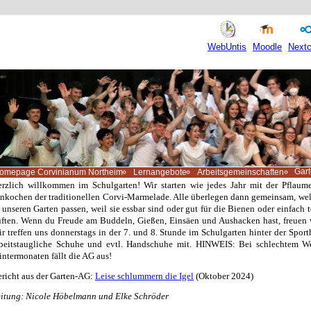
WebUntis
Moodle
Nextc
Gar
omepage Corvinianum Northeim
Lernangebote
Arbeitsgemeinschaften
rzlich willkommen im Schulgarten! Wir starten wie jedes Jahr mit der Pflau
nkochen der traditionellen Corvi-Marmelade. Alle überlegen dann gemeinsam, wel
 unseren Garten passen, weil sie essbar sind oder gut für die Bienen oder einfach 
ften. Wenn du Freude am Buddeln, Gießen, Einsäen und Aushacken hast, freuen w
r treffen uns donnerstags in der 7. und 8. Stunde im Schulgarten hinter der Sporth
rbeitstaugliche Schuhe und evtl. Handschuhe mit. HINWEIS: Bei schlechtem W
ntermonaten fällt die AG aus!
richt aus der Garten-AG:
Leise schlummern die Igel
(Oktober 2024)
itung: Nicole Höbelmann und Elke Schröder