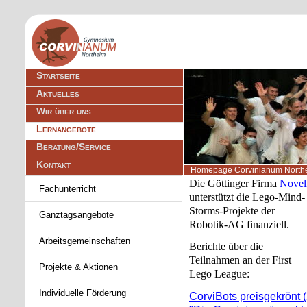
Navigation
Startseite
überspringen
Aktuelles
Wir über uns
Lernangebote
Beratung/Service
Kontakt
Homepage Corvinianum North
Navigation
Die Göttinger Firma
Novel
Fachunterricht
überspringen
unterstützt die Lego-Mind-
Storms-Projekte der
Ganztagsangebote
Robotik-AG finanziell.
Arbeitsgemeinschaften
Berichte über die
Teilnahmen an der First
Projekte & Aktionen
Lego League:
Individuelle Förderung
CorviBots preisgekrönt 