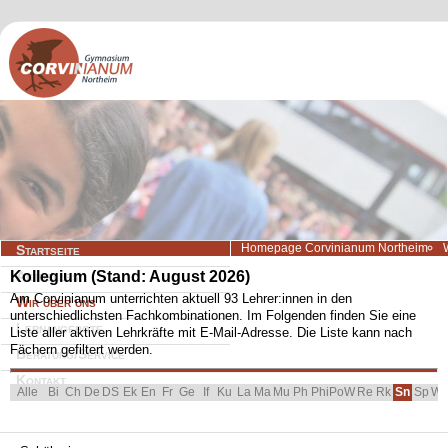
Navigation
Homepage Corvinianum Northeim
Startseite
überspringen
Kollegium (Stand: August 2026)
Aktuelles
Am Corvinianum unterrichten aktuell 93 Lehrer:innen in den
Wir über uns
unterschiedlichsten Fachkombinationen. Im Folgenden finden Sie eine
Lernangebote
Liste aller aktiven Lehrkräfte mit E-Mail-Adresse. Die Liste kann nach
Fächern gefiltert werden.
Beratung/Service
Kontakt
Navigation überspringen
Alle
Bi
Ch
De
DS
Ek
En
Fr
Ge
If
Ku
La
Ma
Mu
Ph
Phi
PoW
Re
Rk
Sp
W
Sn
Navigation