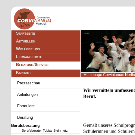
Navigation
Startseite
überspringen
Aktuelles
Wir über uns
Lernangebote
Beratung/Service
Kontakt
Homepage Corvinianum North
Navigation
Presseschau
überspringen
Wir vermitteln umfassen
Anleitungen
Beruf.
Formulare
Beratung
Gemäß unseres Schulprogr
Berufsberatung
Schülerinnen und Schülern
Berufsberater Tobias Steinmetz